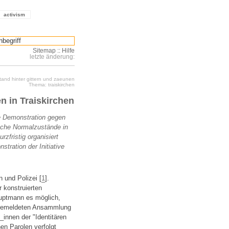
activism
Sitemap
::
Hilfe
letzte änderung:
stand hinter gittern und zaeunen
Thema: traiskirchen
n in Traiskirchen
ne Demonstration gegen
ische Normalzustände in
zfristig organisiert
tration der Initiative
n und Polizei [
1
].
 konstruierten
auptmann es möglich,
ngemeldeten Ansammlung
innen der "Identitären
en Parolen verfolgt