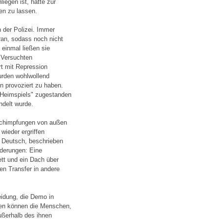
liegen ist, hätte zur
en zu lassen.
n der Polizei. Immer
ran, sodass noch nicht
 einmal ließen sie
. Versuchten
rt mit Repression
rden wohlwollend
n provoziert zu haben.
 "Heimspiels" zugestanden
ndelt wurde.
eschimpfungen von außen
wieder ergriffen
d Deutsch, beschrieben
rderungen: Eine
tt und ein Dach über
en Transfer in andere
eidung, die Demo in
ngen können die Menschen,
ßerhalb des ihnen