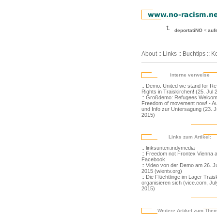
deportatiNO
auf
About
::
Links
::
Buchtips
::
Ko
interne verweise
:: Demo: United we stand for R
Rights in Traiskirchen! (25. Jul 
:: Großdemo: Refugees Welcom
Freedom of movement now! - Au
und Info zur Untersagung (23. J
2015)
Links zum Artikel:
:: linksunten.indymedia
:: Freedom not Frontex Vienna a
Facebook
:: Video von der Demo am 26. Ju
2015 (wientv.org)
:: Die Flüchtlinge im Lager Trais
organisieren sich (vice.com, Jul
2015)
Weitere Artikel zum The