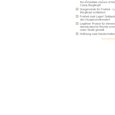
the immediate closure of the
Camp Bürglkopf!
Hungerstreik für Freiheit - L
Bürglkopf schließen!
Freiheit statt Lager! Solidarit
den Hungerstreikenden!
Legitimer Protest für elemen
demokratische Rechte erne
unter Strafe gestellt
Hoffnung statt Handschellen