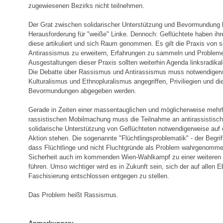
zugewiesenen Bezirks nicht teilnehmen.
Der Grat zwischen solidarischer Unterstützung und Bevormundung b
Herausforderung für "weiße" Linke. Dennoch: Geflüchtete haben ihre
diese artikuliert und sich Raum genommen. Es gilt die Praxis von 
Antirassismus zu erweitern, Erfahrungen zu sammeln und Probleme 
Ausgestaltungen dieser Praxis sollten weiterhin Agenda linksradikale
Die Debatte über Rassismus und Antirassismus muss notwendigerw
Kulturalismus und Ethnopluralismus angegriffen, Priviliegien und di
Bevormundungen abgegeben werden.
Gerade in Zeiten einer massentauglichen und möglicherweise mehrh
rassistischen Mobilmachung muss die Teilnahme an antirassistisc
solidarische Unterstützung von Geflüchteten notwendigerweise auf 
Aktion stehen. Die sogenannte "Flüchtlingsproblematik" - der Begriff
dass Flüchtlinge und nicht Fluchtgründe als Problem wahrgenomme
Sicherheit auch im kommenden Wien-Wahlkampf zu einer weiteren 
führen. Umso wichtiger wird es in Zukunft sein, sich der auf allen 
Faschisierung entschlossen entgegen zu stellen.
Das Problem heißt Rassismus.