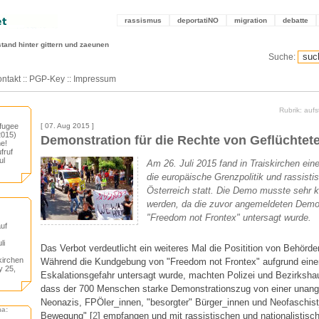
rassismus
deportatiNO
migration
debatte
stand hinter gittern und zaeunen
Suche:
ntakt
::
PGP-Key
::
Impressum
Rubrik: auf
efugee
[ 07. Aug 2015 ]
2015)
Demonstration für die Rechte von Geflüchtete
e!
fruf
ul
Am 26. Juli 2015 fand in Traiskirchen ei
die europäische Grenzpolitik und rassist
Österreich statt. Die Demo musste sehr kur
werden, da die zuvor angemeldeten Demons
"Freedom not Frontex" untersagt wurde.
uf
li
Das Verbot verdeutlicht ein weiteres Mal die Positition von Behörde
kirchen
Während die Kundgebung von "Freedom not Frontex" aufgrund einer
y 25,
Eskalationsgefahr untersagt wurde, machten Polizei und Bezirksh
dass der 700 Menschen starke Demonstrationszug von einer una
Neonazis, FPÖler_innen, "besorgter" Bürger_innen und Neofaschist_
ma:
Bewegung" [
2
] empfangen und mit rassistischen und nationalistisch