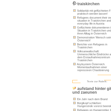
traiskirchen
Solidarität mit geflüchteten 
praktisch werden lassen!
Refugees document their o
situation in Traiskirchen and
everyday life in Austria
Geflüchtete dokumentieren i
Situation in Traiskirchen un
ihren Alltag in Österreich
Demonstration 'Mensch sein
Österreich'
Berichte von Refugees in
Traiskirchen
Volksanwaltschaft:
Unmenschliche Eindrücke 
dem Erstaufnahmezentrum
Traiskirchen
Asylsystem Österreich.
Momentaufnahmen einer
repressiven Chaotisierung
Texte zur Rubrik:
aufstand hinter gi
und zaeunen
Ein Jahr nach dem Brand
Bürglkopf schließen:
Hungerstreik vorerst beend
Refugees on Hungerstrike: 