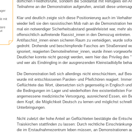
dörfichen Friedhofsruhe, sondern die Solidarität mit Refugees ein An
Teilnahme an der Demonstration aufgerufen, anstatt diese untersag
ager
Klar und deutlich zeigte sich diese Positionierung auch im Verhalte
ät mit
wieder ließ sie den rassistischen Mob nah an die Demonstration he
tare
mal ein notwendiger Sicherheitsabstand gewährleistet war, mehr als
ut
offensichtlich auftretende Rassist_innen in den Demozug eintreten
Antifaschist_innen einen sicheren Raum zu verteidigen, wurde sofo
gedroht. Drohende und beschimpfende Faschos am Straßenrand wu
ignoriert, reagierten Demoteilnehmer_innen, wurde ihnen vorgeworfe
Deutlicher konnte nicht gezeigt werden, wem hier das Privileg des
und wer als Eindringling in der ausgrenzenden Kleinstadtidylle beha
Die Demonstration ließ sich allerdings nicht einschüchtern, auf B
wurde mit entschlossenen Parolen- und Pfeifchören reagiert. Immer 
Geflüchtete das Wort, übersetzten sich gegenseitig in Englisch un
die Bedingungen im Lager und wiederholten ihre existentiellsten Fo
angemessene medizinische Versorgung, ausreichend Essen, ein Be
dem Kopf, die Möglichkeit Deutsch zu lernen und möglichst schnell
Unterbringungen.
Nicht zuletzt der hohe Anteil an Geflüchteten bestätigte die Entsch
Traiskirchen stattfinden zu lassen: Durch rechtliche Einschränku
die im Erstaufnahmezentrum leben müssen, an Demonstrationen au