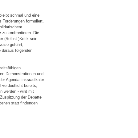
leibt schmal und eine
 Forderungen formuliert,
solidarischem
zu konfrontieren. Die
r (Selbst-)Kritik sein.
eise geführt,
e daraus folgenden
eitsfähigen
hen Demonstrationen und
der Agenda linksradikaler
 verdeutlicht bereits,
n werden - wird mit
Zuspitzung der Debatte
Ebenen statt findenden