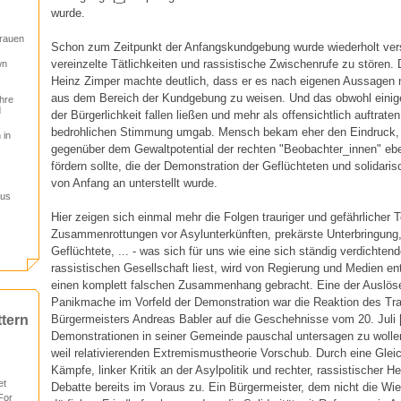
wurde.
Frauen
Schon zum Zeitpunkt der Anfangskundgebung wurde wiederholt vers
vereinzelte Tätlichkeiten und rassistische Zwischenrufe zu stören
wn
Heinz Zimper machte deutlich, dass er es nach eigenen Aussagen nic
aus dem Bereich der Kundgebung zu weisen. Und das obwohl eini
hre
d
der Bürgerlichkeit fallen ließen und mehr als offensichtlich auftrat
bedrohlichen Stimmung umgab. Mensch bekam eher den Eindruck,
 in
gegenüber dem Gewaltpotential der rechten "Beobachter_innen" ebe
fördern sollte, die der Demonstration der Geflüchteten und solidari
von Anfang an unterstellt wurde.
aus
Hier zeigen sich einmal mehr die Folgen trauriger und gefährlicher 
Zusammenrottungen vor Asylunterkünften, prekärste Unterbringung, 
Geflüchtete, ... - was sich für uns wie eine sich ständig verdichten
rassistischen Gesellschaft liest, wird von Regierung und Medien en
einen komplett falschen Zusammenhang gebracht. Eine der Auslöser
Panikmache im Vorfeld der Demonstration war die Reaktion des Tra
Bürgermeisters Andreas Babler auf die Geschehnisse vom 20. Juli 
ttern
Demonstrationen in seiner Gemeinde pauschal untersagen zu wollen,
weil relativierenden Extremismustheorie Vorschub. Durch eine Glei
Kämpfe, linker Kritik an der Asylpolitik und rechter, rassistischer He
et
Debatte bereits im Voraus zu. Ein Bürgermeister, dem nicht die Wie
For