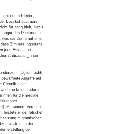
ucht durch Pfeifen,
. Der Bezirkshauptmann
ht für nötig hielt, Nazis
ge sogar den Deckmantel
en, was die Demo mit einer
 dass Zimpers Ingnoranz
n jene Eskalation
schen Antirassist_innen
Tendenzen: Täglich rechte
bewaffnete Angriffe auf
de Chronik einer
tweder in keinen oder in
innen für die mediale
iskirchner
[
3
]: Mit seinem Versuch,
 leistete er der falschen
chsetzung migrantischer
tze spitzte sich die
derherstellung der