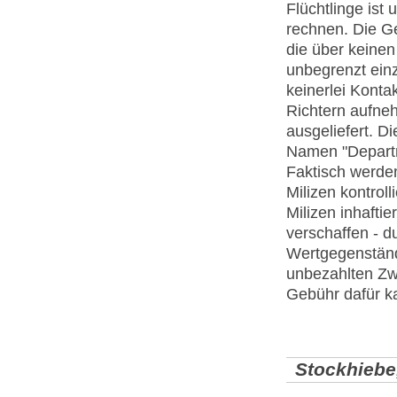
Flüchtlinge ist
rechnen. Die Ge
die über keinen
unbegrenzt einz
keinerlei Konta
Richtern aufneh
ausgeliefert. D
Namen "Departm
Faktisch werden
Milizen kontrolli
Milizen inhaftie
verschaffen - 
Wertgegenständ
unbezahlten Zw
Gebühr dafür k
Stockhiebe