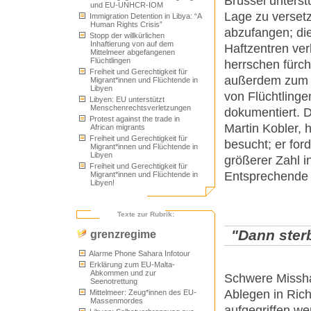
Brüssel unterst
und EU-UNHCR-IOM
Lage zu versetz
Immigration Detention in Libya: “A
Human Rights Crisis”
abzufangen; di
Stopp der willkürlichen
Inhaftierung von auf dem
Haftzentren ver
Mittelmeer abgefangenen
Flüchtlingen
herrschen fürch
Freiheit und Gerechtigkeit für
außerdem zum w
Migrant*innen und Flüchtende in
Libyen
von Flüchtlinge
Libyen: EU unterstützt
Menschenrechtsverletzungen
dokumentiert. 
Protest against the trade in
Martin Kobler, 
African migrants
Freiheit und Gerechtigkeit für
besucht; er for
Migrant*innen und Flüchtende in
Libyen
größerer Zahl i
Freiheit und Gerechtigkeit für
Entsprechende 
Migrant*innen und Flüchtende in
Libyen!
Texte zur Rubrik:
"Dann sterb
grenzregime
Alarme Phone Sahara Infotour
Erklärung zum EU-Malta-
Abkommen und zur
Schwere Missha
Seenotrettung
Ablegen in Ric
Mittelmeer: Zeug*innen des EU-
Massenmordes
aufgegriffen we