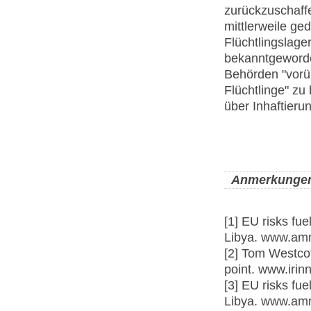
zurückzuschaffe
mittlerweile ge
Flüchtlingslage
bekanntgeworde
Behörden "vorü
Flüchtlinge" zu
über Inhaftieru
Anmerkunge
[1] EU risks fue
Libya. www.amn
[2] Tom Westcott
point. www.iri
[3] EU risks fue
Libya. www.amn