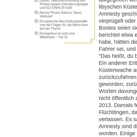
Libyen: Selbstverbrennung aus
Protest gegen Internierungslager
libyschen Küst
und EU-UNHCR-IOM
Alarme Phone Sahara: Neue
Amnesty geschi
Website!
verprügelt oder
Europäische Abschottungspolitik
und die Folgen für die Menschen
Bootes seien s
auf der Flucht
Eereignisse im und ums
berichtet etwa e
Mittelmeer - Teil 16
habe, hätten di
Fahrer sei, und
"Das heißt, du 
Ein anderer Erit
Küstenwache auf
zurückzufahren;
geworden, zurü
Worten davongef
nicht öffentlic
2013. Damals fe
Flüchtlingen, d
verlassen. Es s
Amnesty sind di
worden. Einige