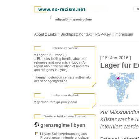
r
migration
grenzregime
About
::
Links
::
Buchtips
::
Kontakt
::
PGP-Key
::
Impressum
interne verweise
:: Lager für Europa (I)
[ 15. Jun 2016 ]
:: EU risks fuelling horrific abuse of
refugees and migrants in Libya (AI
Lager für E
report about the situation of migrants
and refugees in Lybia)
Thema
:: detention centers außerhalb
der schengengrenzen
Links zum Artikel:
:: german-foreign-policy.com
zur Misshandlun
Weitere Artikel zum Thema:
Küstenwache und
grenzregime libyen
interniert werde
Libyen: Selbstverbrennung aus
Protest gegen Internierungslager