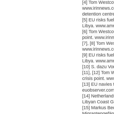
[4] Tom Westcott
www.irinnews.co
detention centr
[5] EU risks fue
Libya. www.amn
[6] Tom Westcott
point. www.iri
[7], [8] Tom Wes
www.irinnews.c
[9] EU risks fue
Libya. www.amn
[10] S. dazu V
[11], [12] Tom W
crisis point. w
[13] EU navies 
euobserver.com
[14] Netherland
Libyan Coast G
[15] Markus Be
Migrantengefän