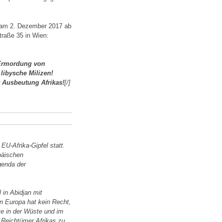
g am 2. Dezember 2017 ab
traße 35 in Wien:
 Ermordung von
libysche Milizen!
 Ausbeutung Afrikas!
[/]
EU-Afrika-Gipfel statt.
opäischen
genda der
l in Abidjan mit
n Europa hat kein Recht,
te in der Wüste und im
 Reichtümer Afrikas zu