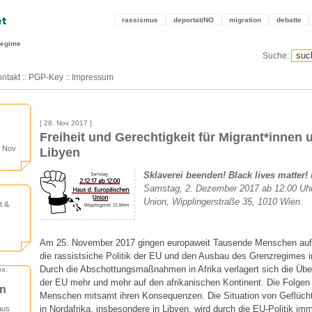
rassismus
deportatiNO
migration
debatte
regime
Suche:
ntakt
::
PGP-Key
::
Impressum
[ 28. Nov 2017 ]
Freiheit und Gerechtigkeit für Migrant*innen 
. Nov
Libyen
Sklaverei beenden! Black lives matter!
Samstag, 2. Dezember 2017 ab 12:00 Uhr
Union, Wipplingerstraße 35, 1010 Wien.
t &
Am 25. November 2017 gingen europaweit Tausende Menschen auf
die rassistsiche Politik der EU und den Ausbau des Grenzregimes in
Durch die Abschottungsmaßnahmen in Afrika verlagert sich die Üb
ma:
der EU mehr und mehr auf den afrikanischen Kontinent. Die Folgen i
en
Menschen mitsamt ihren Konsequenzen. Die Situation von Geflüch
in Nordafrika, insbesondere in Libyen, wird durch die EU-Politik im
aus