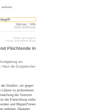
activism
Sitemap
::
Hilfe
letzte änderung:
Rubrik: grenzregime
Thema: grenzregime libyen
und Flüchtende in
Kundgebung am
, Haus der Europäischen
 die Straßen, um gegen
 Libyen zu protestieren.
erwachung der Grenzen
st die Entrechtung vieler
tenden und Migrant*innen
mer prekärer. Dagegen