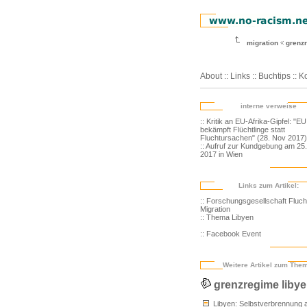
migration
grenz
About
::
Links
::
Buchtips
::
Ko
interne verweise
:: Kritik an EU-Afrika-Gipfel: "EU
bekämpft Flüchtlinge statt
Fluchtursachen" (28. Nov 2017)
:: Aufruf zur Kundgebung am 25
2017 in Wien
Links zum Artikel:
:: Forschungsgesellschaft Fluch
Migration
:: Thema Libyen
:: Facebook Event
Weitere Artikel zum The
grenzregime liby
Libyen: Selbstverbrennung 