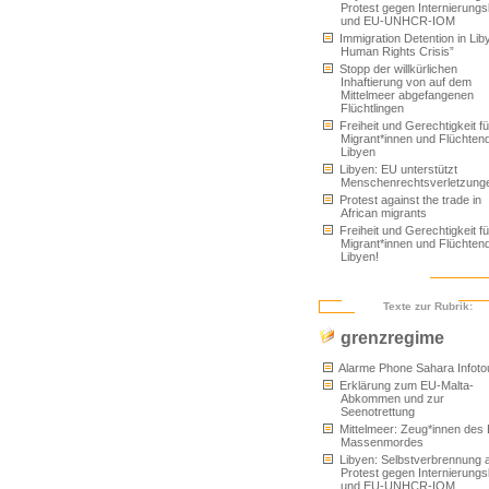
Protest gegen Internierungs
und EU-UNHCR-IOM
Immigration Detention in Liby
Human Rights Crisis”
Stopp der willkürlichen
Inhaftierung von auf dem
Mittelmeer abgefangenen
Flüchtlingen
Freiheit und Gerechtigkeit fü
Migrant*innen und Flüchtend
Libyen
Libyen: EU unterstützt
Menschenrechtsverletzung
Protest against the trade in
African migrants
Freiheit und Gerechtigkeit fü
Migrant*innen und Flüchtend
Libyen!
Texte zur Rubrik:
grenzregime
Alarme Phone Sahara Infoto
Erklärung zum EU-Malta-
Abkommen und zur
Seenotrettung
Mittelmeer: Zeug*innen des
Massenmordes
Libyen: Selbstverbrennung 
Protest gegen Internierungs
und EU-UNHCR-IOM