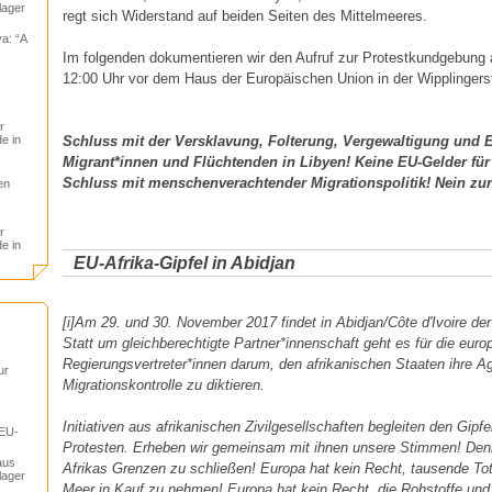
lager
regt sich Widerstand auf beiden Seiten des Mittelmeeres.
a: “A
Im folgenden dokumentieren wir den Aufruf zur Protestkundgebun
12:00 Uhr vor dem Haus der Europäischen Union in der Wipplingers
r
Schluss mit der Versklavung, Folterung, Vergewaltigung und
e in
Migrant*innen und Flüchtenden in Libyen! Keine EU-Gelder für 
Schluss mit menschenverachtender Migrationspolitik! Nein zur
en
r
e in
EU-Afrika-Gipfel in Abidjan
[i]Am 29. und 30. November 2017 findet in Abidjan/Côte d'Ivoire der 
Statt um gleichberechtigte Partner*innenschaft geht es für die eur
Regierungsvertreter*innen darum, den afrikanischen Staaten ihre A
ur
Migrationskontrolle zu diktieren.
Initiativen aus afrikanischen Zivilgesellschaften begleiten den Gipfe
 EU-
Protesten. Erheben wir gemeinsam mit ihnen unsere Stimmen! Den
aus
Afrikas Grenzen zu schließen! Europa hat kein Recht, tausende To
lager
Meer in Kauf zu nehmen! Europa hat kein Recht, die Rohstoffe und