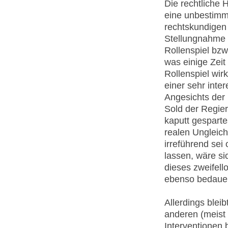
Die rechtliche H
eine unbestimm
rechtskundigen
Stellungnahme 
Rollenspiel bz
was einige Zei
Rollenspiel wirk
einer sehr inte
Angesichts der 
Sold der Regier
kaputt gespartes
realen Ungleich
irreführend sei
lassen, wäre si
dieses zweifell
ebenso bedauerl
Allerdings bleib
anderen (meist d
Interventionen 