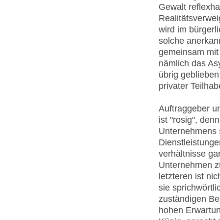
Gewalt reflexha
Realitätsverwei
wird im bürgerl
solche anerkan
gemeinsam mit d
nämlich das As
übrig geblieben
privater Teilha
Auftraggeber un
ist "rosig", de
Unternehmens 
Dienstleistung
verhältnisse gar
Unternehmen zu
letzteren ist n
sie sprichwörtli
zuständigen Be
hohen Erwartun