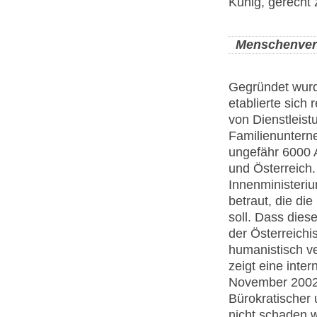
Künig, gerecht
Menschenver
Gegründet wur
etablierte sich 
von Dienstleist
Familienuntern
ungefähr 6000 
und Österreich
Innenministeri
betraut, die di
soll. Dass die
der Österreichi
humanistisch ve
zeigt eine inte
November 2002 a
Bürokratischer 
nicht schaden 