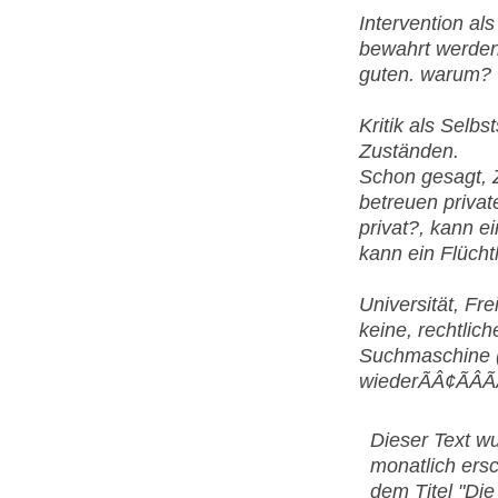
Intervention al
bewahrt werden 
guten. warum?
Kritik als Selbs
Zuständen.
Schon gesagt, Z
betreuen privat
privat?, kann ei
kann ein Flücht
Universität, Fr
keine, rechtlich
Suchmaschine (=
wiederÃÂ¢ÃÂÃ
Dieser Text wu
monatlich ersc
dem Titel "Di