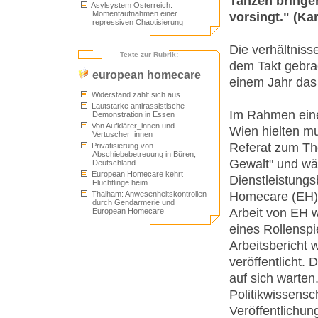
Tanzen bringe
Asylsystem Österreich.
Momentaufnahmen einer
vorsingt." (Ka
repressiven Chaotisierung
Die verhältniss
Texte zur Rubrik:
dem Takt gebrac
european homecare
einem Jahr das 
Widerstand zahlt sich aus
Lautstarke antirassistische
Im Rahmen eines
Demonstration in Essen
Von Aufklärer_innen und
Wien hielten m
Vertuscher_innen
Referat zum Th
Privatisierung von
Abschiebebetreuung in Büren,
Gewalt" und wäh
Deutschland
European Homecare kehrt
Dienstleistungs
Flüchtlinge heim
Homecare (EH). 
Thalham: Anwesenheitskontrollen
durch Gendarmerie und
Arbeit von EH 
European Homecare
eines Rollenspi
Arbeitsbericht
veröffentlicht. 
auf sich warten.
Politikwissensc
Veröffentlichun