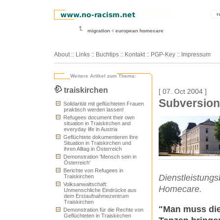
r
migration
european homecare
About
::
Links
::
Buchtips
::
Kontakt
::
PGP-Key
::
Impressum
Weitere Artikel zum Thema:
traiskirchen
[ 07. Oct 2004 ]
Subversion
Solidarität mit geflüchteten Frauen
praktisch werden lassen!
Refugees document their own
situation in Traiskirchen and
everyday life in Austria
Geflüchtete dokumentieren ihre
Situation in Traiskirchen und
ihren Alltag in Österreich
Demonstration 'Mensch sein in
Österreich'
Berichte von Refugees in
Dienstleistungs
Traiskirchen
Volksanwaltschaft:
Homecare.
Unmenschliche Eindrücke aus
dem Erstaufnahmezentrum
Traiskirchen
"Man muss die
Demonstration für die Rechte von
Geflüchteten in Traiskirchen