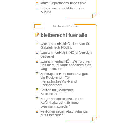
Make Deportations Impossible!
Debate on the right to stay in
Austria
Texte zur Rubrik:
bleiberecht fuer alle
#zusammenHaltNÖ zieht von St.
Gabriel nach Mödling
#zusammenHalt in NÖ erfolgreich
gestartet
#zusammenhaltNÖ: „Wir fürchten
uns nicht! Zukunft schenken statt
wegschicken!“
Sonntags in Hohenems: Gegen
die Regierung - Für
menschliches Asyl- und
Fremdenrecht
Petition für „Modernes
Bleiberecht“
Bürger*inneninitiative fordert
Aufenthaltsrecht für neue
„Familienmitglieder“
Petitionen gegen Abschiebungen
aus Österreich