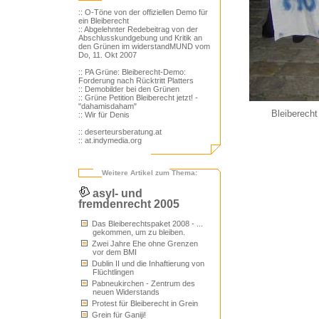
:: O-Töne von der offiziellen Demo für
ein Bleiberecht
:: Abgelehnter Redebeitrag von der
Abschlusskundgebung und Kritik an
den Grünen im widerstandMUND vom
Do, 11. Okt 2007
:: PA Grüne: Bleiberecht-Demo:
Forderung nach Rücktritt Platters
:: Demobilder bei den Grünen
:: Grüne Petition Bleiberecht jetzt! -
"dahamisdaham"
Bleiberecht
:: Wir für Denis
:: deserteursberatung.at
:: at.indymedia.org
Weitere Artikel zum Thema:
asyl- und
fremdenrecht 2005
Das Bleiberechtspaket 2008 - ...
gekommen, um zu bleiben.
Zwei Jahre Ehe ohne Grenzen
vor dem BMI
Dublin II und die Inhaftierung von
Flüchtlingen
Pabneukirchen - Zentrum des
neuen Widerstands
Protest für Bleiberecht in Grein
Grein für Ganiji!