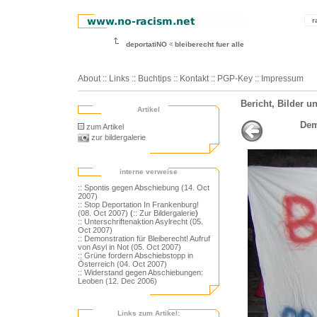
r
deportatiNO
bleiberecht fuer alle
About
::
Links
::
Buchtips
::
Kontakt
::
PGP-Key
::
Impressum
Bericht, Bilder 
Artikel
Dem
zum Artikel
zur bildergalerie
interne verweise
:: Spontis gegen Abschiebung (14. Oct
2007)
:: Stop Deportation In Frankenburg!
(08. Oct 2007)
(
:: Zur Bildergalerie
)
:: Unterschriftenaktion Asylrecht (05.
Oct 2007)
:: Demonstration für Bleiberecht! Aufruf
von Asyl in Not (05. Oct 2007)
:: Grüne fordern Abschiebstopp in
Österreich (04. Oct 2007)
:: Widerstand gegen Abschiebungen:
Leoben (12. Dec 2006)
Links zum Artikel: