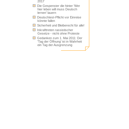
2017
Die Gespenster die hinter 'Wer
hier leben will muss Deutsch
lernen' lauern
Deutschtest-Pflicht vor Einreise
könnte fallen
Sicherheit und Bleiberecht für alle!
Inkrafttreten rassistischer
Gesetze - nicht ohne Proteste
Gedanken zum 1. Mai 2011: Der
'Tag der Öffnung' ist in Wahrheit
ein Tag der Ausgrenzung