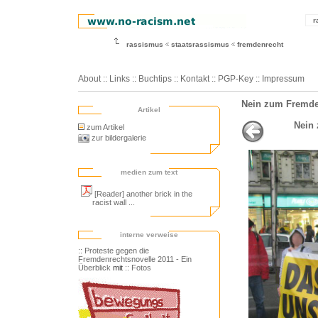
r
rassismus
staatsrassismus
fremdenrecht
About
::
Links
::
Buchtips
::
Kontakt
::
PGP-Key
::
Impressum
Nein zum Fremden
Artikel
Nein 
zum Artikel
zur bildergalerie
medien zum text
[Reader] another brick in the
racist wall ...
interne verweise
:: Proteste gegen die
Fremdenrechtsnovelle 2011 - Ein
Überblick
mit
:: Fotos