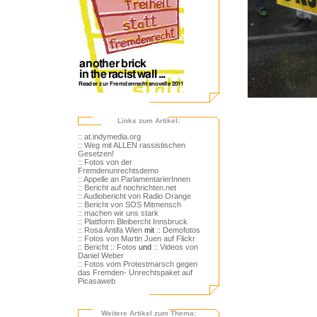
Links zum Artikel:
:: at.indymedia.org
:: Weg mit ALLEN rassistischen
Gesetzen!
:: Fotos von der
Fremdenunrechtsdemo
:: Appelle an ParlamentarierInnen
:: Bericht auf nochrichten.net
:: Audiobericht von Radio Orange
:: Bericht von SOS Mitmensch
:: machen wir uns stark
:: Plattform Bleibercht Innsbruck
:: Rosa Antifa Wien
mit
:: Demofotos
:: Fotos von Martin Juen auf Flickr
:: Bericht
:: Fotos
und
:: Videos von
Daniel Weber
:: Fotos vom Protestmarsch gegen
das Fremden- Unrechtspaket auf
Picasaweb
Weitere Artikel zum Thema: