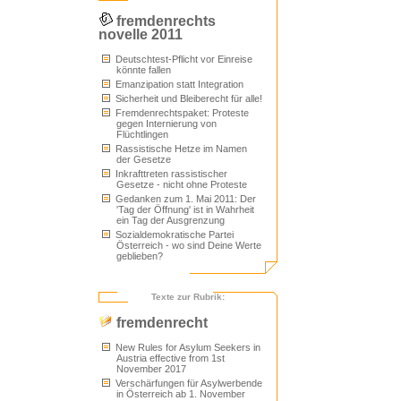
fremdenrechts
novelle 2011
Deutschtest-Pflicht vor Einreise
könnte fallen
Emanzipation statt Integration
Sicherheit und Bleiberecht für alle!
Fremdenrechtspaket: Proteste
gegen Internierung von
Flüchtlingen
Rassistische Hetze im Namen
der Gesetze
Inkrafttreten rassistischer
Gesetze - nicht ohne Proteste
Gedanken zum 1. Mai 2011: Der
'Tag der Öffnung' ist in Wahrheit
ein Tag der Ausgrenzung
Sozialdemokratische Partei
Österreich - wo sind Deine Werte
geblieben?
Texte zur Rubrik:
fremdenrecht
New Rules for Asylum Seekers in
Austria effective from 1st
November 2017
Verschärfungen für Asylwerbende
in Österreich ab 1. November