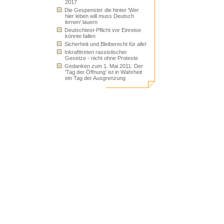
2017
Die Gespenster die hinter 'Wer
hier leben will muss Deutsch
lernen' lauern
Deutschtest-Pflicht vor Einreise
könnte fallen
Sicherheit und Bleiberecht für alle!
Inkrafttreten rassistischer
Gesetze - nicht ohne Proteste
Gedanken zum 1. Mai 2011: Der
'Tag der Öffnung' ist in Wahrheit
ein Tag der Ausgrenzung