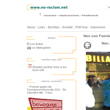
r
rassismus
staatsrassismus
fremdenrecht
About
::
Links
::
Buchtips
::
Kontakt
::
PGP-Key
::
Impressum
Nein zum Fremden
Artikel
Nein 
zum Artikel
zur bildergalerie
medien zum text
[Reader] another brick in the
racist wall ...
interne verweise
:: Proteste gegen die
Fremdenrechtsnovelle 2011 - Ein
Überblick
mit
:: Fotos