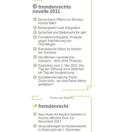
fremdenrechts
novelle 2011
Deutschtest-Pflicht vor Einreise
könnte fallen
Emanzipation statt Integration
Sicherheit und Bleiberecht für alle!
Fremdenrechtspaket: Proteste
gegen Internierung von
Flüchtlingen
Rassistische Hetze im Namen
der Gesetze
Inkrafttreten rassistischer
Gesetze - nicht ohne Proteste
Gedanken zum 1. Mai 2011: Der
'Tag der Öffnung' ist in Wahrheit
ein Tag der Ausgrenzung
Sozialdemokratische Partei
Österreich - wo sind Deine Werte
geblieben?
Texte zur Rubrik:
fremdenrecht
New Rules for Asylum Seekers in
Austria effective from 1st
November 2017
Verschärfungen für Asylwerbende
in Österreich ab 1. November