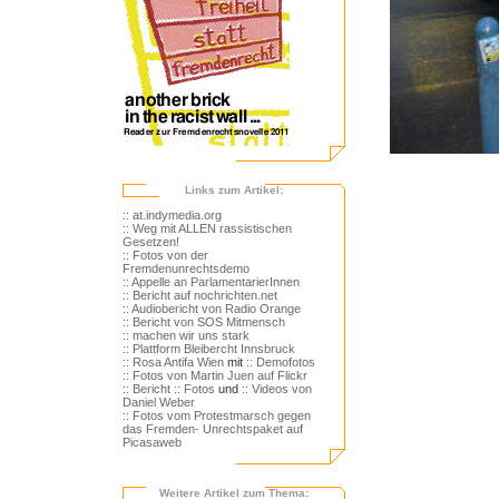
Links zum Artikel:
:: at.indymedia.org
:: Weg mit ALLEN rassistischen
Gesetzen!
:: Fotos von der
Fremdenunrechtsdemo
:: Appelle an ParlamentarierInnen
:: Bericht auf nochrichten.net
:: Audiobericht von Radio Orange
:: Bericht von SOS Mitmensch
:: machen wir uns stark
:: Plattform Bleibercht Innsbruck
:: Rosa Antifa Wien
mit
:: Demofotos
:: Fotos von Martin Juen auf Flickr
:: Bericht
:: Fotos
und
:: Videos von
Daniel Weber
:: Fotos vom Protestmarsch gegen
das Fremden- Unrechtspaket auf
Picasaweb
Weitere Artikel zum Thema: