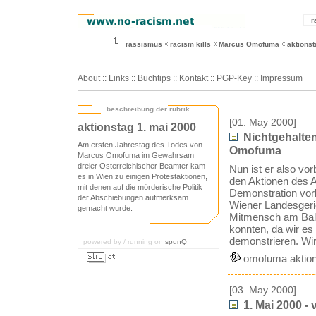
r
rassismus
racism kills
Marcus Omofuma
aktionst
About
::
Links
::
Buchtips
::
Kontakt
::
PGP-Key
::
Impressum
beschreibung der rubrik
[01. May 2000]
aktionstag 1. mai 2000
Nichtgehalte
Am ersten Jahrestag des Todes von
Omofuma
Marcus Omofuma im Gewahrsam
dreier Österreichischer Beamter kam
Nun ist er also vor
es in Wien zu einigen Protestaktionen,
den Aktionen des 
mit denen auf die mörderische Politik
Demonstration vor
der Abschiebungen aufmerksam
Wiener Landesgeri
gemacht wurde.
Mitmensch am Ballh
konnten, da wir es
demonstrieren. Wir
powered by / running on
spunQ
omofuma aktion
[03. May 2000]
1. Mai 2000 -