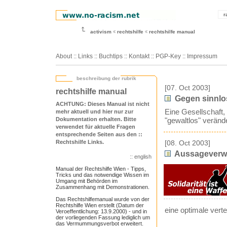
r
activism
rechtshilfe
rechtshilfe manual
About
::
Links
::
Buchtips
::
Kontakt
::
PGP-Key
::
Impressum
beschreibung der rubrik
[07. Oct 2003]
rechtshilfe manual
Gegen sinnlo
ACHTUNG: Dieses Manual ist nicht
Eine Gesellschaft, 
mehr aktuell und hier nur zur
Dokumentation erhalten. Bitte
"gewaltlos" veränd
verwendet für aktuelle Fragen
entsprechende Seiten aus den
::
Rechtshilfe Links
.
[08. Oct 2003]
Aussageverw
:: english
Manual der Rechtshilfe Wien - Tipps,
Tricks und das notwendige Wissen im
Umgang mit Behörden im
Zusammenhang mit Demonstrationen.
Das Rechtshilfemanual wurde von der
Rechtshilfe Wien erstellt (Datum der
eine optimale verte
Veroeffentlichung: 13.9.2000) - und in
der vorliegenden Fassung lediglich um
das Vermummungsverbot erweitert.