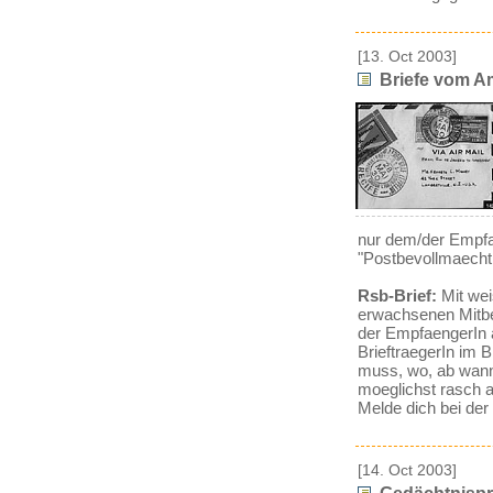
[13. Oct 2003]
Briefe vom Am
nur dem/der Empfa
"Postbevollmaecht
Rsb-Brief:
Mit wei
erwachsenen Mitbe
der EmpfaengerIn a
BrieftraegerIn im 
muss, wo, ab wann 
moeglichst rasch a
Melde dich bei der 
[14. Oct 2003]