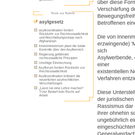
über diese Form
Verschärfung d
Texte zur Rubrik:
Bewegungsfreihe
asylgesetz
Betroffenen eine
asylkoordination fordert
Rückkehr zur Rechtsstaatlichkeit
Die von Innenmi
und Abschiebungsstopp nach
Afghanistan
erzwingende) 'Mi
Innenministerium plant die totale
sich
Kontrolle über den Asylbereich
Regierung gefährdet
Asylwerbende, 
rechtsstaatliche Prinzipien
Unnötige Einmischung
einer
Asylforum fordert Rückkehr zur
existentiellen N
Rechtsstaatlichkeit
Asylkoordination kritisiert die
Verfahren entzi
neuerlichen asylrechtlichen
Verschärfungen
„Lasst sie eine Lehre machen“:
Diese Unterstell
Trotz Bedarf kein Recht auf
Arbeit
der juristische
Rassismus dar -
ihrer ohnehin s
ungebührlich e
eingeschüchter
Generalverdacht