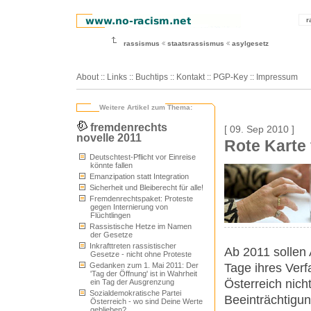
r
rassismus
staatsrassismus
asylgesetz
About
::
Links
::
Buchtips
::
Kontakt
::
PGP-Key
::
Impressum
Weitere Artikel zum Thema:
fremdenrechts
[ 09. Sep 2010 ]
novelle 2011
Rote Karte 
Deutschtest-Pflicht vor Einreise
könnte fallen
Emanzipation statt Integration
Sicherheit und Bleiberecht für alle!
Fremdenrechtspaket: Proteste
gegen Internierung von
Flüchtlingen
Rassistische Hetze im Namen
der Gesetze
Inkrafttreten rassistischer
Ab 2011 sollen 
Gesetze - nicht ohne Proteste
Tage ihres Verf
Gedanken zum 1. Mai 2011: Der
'Tag der Öffnung' ist in Wahrheit
Österreich nich
ein Tag der Ausgrenzung
Sozialdemokratische Partei
Beeinträchtigun
Österreich - wo sind Deine Werte
geblieben?