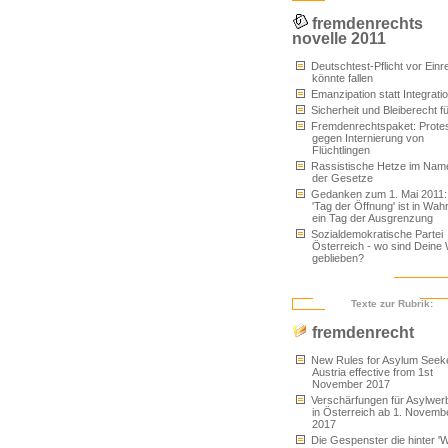
fremdenrechts
novelle 2011
Deutschtest-Pflicht vor Einr
könnte fallen
Emanzipation statt Integrati
Sicherheit und Bleiberecht für
Fremdenrechtspaket: Prote
gegen Internierung von
Flüchtlingen
Rassistische Hetze im Nam
der Gesetze
Gedanken zum 1. Mai 2011:
'Tag der Öffnung' ist in Wahr
ein Tag der Ausgrenzung
Sozialdemokratische Partei
Österreich - wo sind Deine
geblieben?
Texte zur Rubrik:
fremdenrecht
New Rules for Asylum Seeke
Austria effective from 1st
November 2017
Verschärfungen für Asylwe
in Österreich ab 1. Novemb
2017
Die Gespenster die hinter '