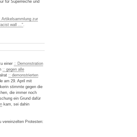
ur für Superreiche und
: Artikelsammlung zur
acist wall ..."
.
zu einer
:: Demonstration
ch
:: gegen alle
alrat
:: demonstrierten
e am 29. April mit
kerin stimmte gegen die
schen, die immer noch
schung ein Grund dafür
en
kam, sei dahin
 vereinzelten Protesten: