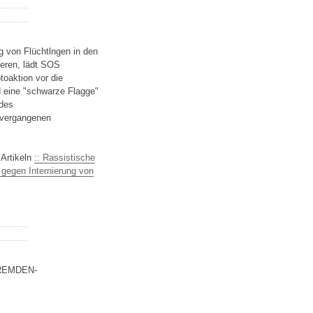
g von Flüchtlngen in den
ieren, lädt SOS
oaktion vor die
d eine "schwarze Flagge"
 des
n vergangenen
 Artikeln
:: Rassistische
 gegen Internierung von
FREMDEN-