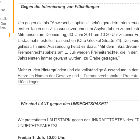
h
Gegen die Internierung von Flüchtlingen
eise
 alle!
Um gegen die als "Anwesenheitspflicht" schön-geredete Internierun
 Der
heit
ersten Tagen des Zulassungsverfahren im Asylverfahren zu protest
Mitmensch am Donnerstag, 30. Juni 2011 um 10:30 Uhr zu einer Fot
Erstaufnahmestelle Traiskirchen (Otto-Glöckel Straße 24). Dort wir
gehisst. In einer Aussendung heißt es dazu: "Mit dem Inkrafttreten
Fremdenrechtspakets am 1. Juli werden Freiheitsrechte, die in de
Jahrzehnten immer gewahrt wurden, zu Grabe getragen."
Mehr zu den Hintergründen und die vollständige Aussendung in den
Hetze im Namen der Gesetze
und
:: Fremdenrechtspaket: Proteste
Flüchtlingen
.
Wir sind LAUT gegen das UNRECHTSPAKET!
Wir protestieren LAUTSTARK gegen das INKRAFTTRETEN des 
UNRECHTSPAKETS!
Freitag 1. Juli, 10.00 Uhr,