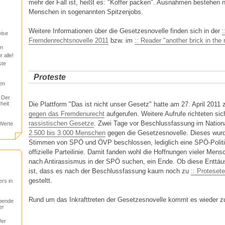
mehr der Fall ist, heißt es: "Koffer packen". Ausnahmen bestehen n
Menschen in sogenannten Spitzenjobs.
Weitere Informationen über die Gesetzesnovelle finden sich in der
:
eise
Fremdenrechtsnovelle 2011
bzw. im
:: Reader "another brick in the r
on
 alle!
ste
Proteste
en
 Der
heit
Die Plattform "Das ist nicht unser Gesetz" hatte am 27. April 2011 
gegen das Fremdenurecht
aufgerufen. Weitere Aufrufe richteten si
rassistischen Gesetze
. Zwei Tage vor Beschlussfassung im Nation
 Werte
2.500 bis 3.000 Menschen
gegen die Gesetzesnovelle. Dieses wurd
Stimmen von SPÖ und ÖVP beschlossen, lediglich eine SPÖ-Politi
offizielle Parteilinie. Damit fanden wohl die Hoffnungen vieler Men
nach Antirassismus in der SPÖ suchen, ein Ende. Ob diese Enttäu
ist, dass es nach der Beschlussfassung kaum noch zu
:: Proteset
gesteltt.
rs in
Rund um das Inkrafttreten der Gesetzesnovelle kommt es wieder zu
rbende
er
Wer