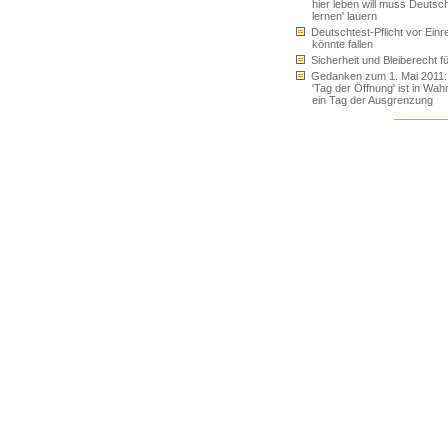
hier leben will muss Deutsc
lernen' lauern
Deutschtest-Pflicht vor Einr
könnte fallen
Sicherheit und Bleiberecht für
Gedanken zum 1. Mai 2011:
'Tag der Öffnung' ist in Wahr
ein Tag der Ausgrenzung