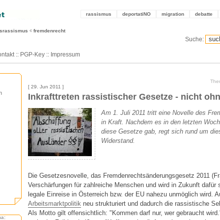
rassismus
deportatiNO
migration
debatte
tsrassismus
fremdenrecht
Suche:
ntakt
::
PGP-Key
::
Impressum
The
[ 29. Jun 2011 ]
n
Inkrafttreten rassistischer Gesetze - nicht oh
Am 1. Juli 2011 tritt eine Novelle des Fr
in Kraft. Nachdem es in den letzten Woc
diese Gesetze gab, regt sich rund um die
Widerstand.
Die Gesetzesnovelle, das Fremdenrechtsänderungsgesetz 2011 (Fr
Verschärfungen für zahlreiche Menschen und wird in Zukunft dafür s
legale Einreise in Österreich bzw. der EU nahezu unmöglich wird. 
Arbeitsmarktpolitik
neu strukturiert und dadurch die rassistische Se
Als Motto gilt offensichtlich: "Kommen darf nur, wer gebraucht wird
ma: