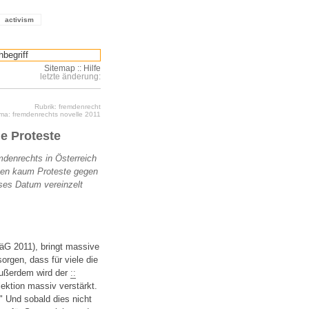
activism
Sitemap
::
Hilfe
letzte änderung:
Rubrik: fremdenrecht
ma: fremdenrechts novelle 2011
ne Proteste
emdenrechts in Österreich
hen kaum Proteste gegen
ses Datum vereinzelt
äG 2011), bringt massive
orgen, dass für viele die
Außerdem wird der
::
lektion massiv verstärkt.
." Und sobald dies nicht