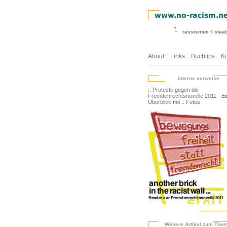
rassismus
staa
About
::
Links
::
Buchtips
::
Ko
interne verweise
:: Proteste gegen die
Fremdenrechtsnovelle 2011 - Ei
Überblick
mit
:: Fotos
Weitere Artikel zum The