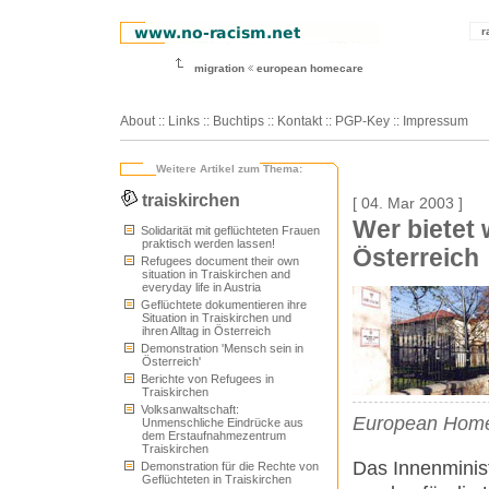
r
migration
european homecare
About
::
Links
::
Buchtips
::
Kontakt
::
PGP-Key
::
Impressum
Weitere Artikel zum Thema:
traiskirchen
[ 04. Mar 2003 ]
Wer bietet 
Solidarität mit geflüchteten Frauen
praktisch werden lassen!
Österreich
Refugees document their own
situation in Traiskirchen and
everyday life in Austria
Geflüchtete dokumentieren ihre
Situation in Traiskirchen und
ihren Alltag in Österreich
Demonstration 'Mensch sein in
Österreich'
Berichte von Refugees in
Traiskirchen
Volksanwaltschaft:
European Home
Unmenschliche Eindrücke aus
dem Erstaufnahmezentrum
Traiskirchen
Das Innenminist
Demonstration für die Rechte von
Geflüchteten in Traiskirchen