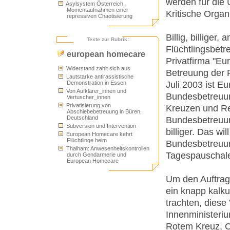
werden für die 
Asylsystem Österreich.
Momentaufnahmen einer
Kritische Orga
repressiven Chaotisierung
Billig, billiger
Texte zur Rubrik:
Flüchtlingsbetr
european homecare
Privatfirma "Eu
Widerstand zahlt sich aus
Betreuung der 
Lautstarke antirassistische
Juli 2003 ist E
Demonstration in Essen
Von Aufklärer_innen und
Bundesbetreuun
Vertuscher_innen
Privatisierung von
Kreuzen und Rei
Abschiebebetreuung in Büren,
Deutschland
Bundesbetreuun
Subversion und Intervention
billiger. Das w
European Homecare kehrt
Flüchtlinge heim
Bundesbetreuu
Thalham: Anwesenheitskontrollen
Tagespauschale
durch Gendarmerie und
European Homecare
Um den Auftrag 
ein knapp kalku
trachten, diese
Innenministeri
Rotem Kreuz, Ca