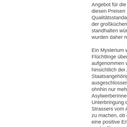
Angebot für di
diesen Preisen 
Qualitätsstanda
der großküchen
standhalten wür
wurden daher ni
Ein Mysterium w
Flüchtlinge übe
aufgenommen we
hinsichtlich der
Staatsangehörig
ausgeschlossen 
ohnhin nur mehr 
AsylwerberInnen
Unterbringung
Strassers vom 
zu machen, ob 
eine positive E