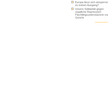
Europa lässt sich einsperren
es keinen Ausgang?
Unsere Solidarität gegen
staatliche Repression!
Flüchtlingsunterstützerin vo
Gericht