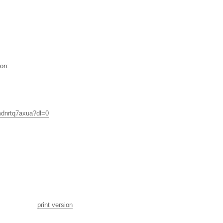
ion:
dnrtq7axua?dl=0
print version