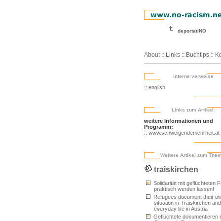
deportatiNO
About
::
Links
::
Buchtips
::
Ko
interne verweise
:: english
Links zum Artikel:
weitere Informationen und
Programm:
:: www.schweigendemehrheit.at
Weitere Artikel zum The
traiskirchen
Solidarität mit geflüchteten 
praktisch werden lassen!
Refugees document their o
situation in Traiskirchen and
everyday life in Austria
Geflüchtete dokumentieren i