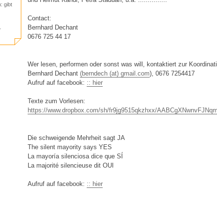
: gibt
Contact:
Bernhard Dechant
r
0676 725 44 17
Wer lesen, performen oder sonst was will, kontaktiert zur Koordinat
Bernhard Dechant
(berndech (at) gmail.com
), 0676 7254417
Aufruf auf facebook:
:: hier
Texte zum Vorlesen:
https://www.dropbox.com/sh/fr9jg9515qkzhxx/AABCgXNwnvFJNqm
Die schweigende Mehrheit sagt JA
The silent mayority says YES
La mayoría silenciosa dice que SÍ
La majorité silencieuse dit OUI
Aufruf auf facebook:
:: hier