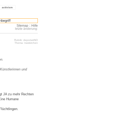
activism
Sitemap
::
Hilfe
letzte änderung:
Rubrik: deportatiNO
Thema: traiskirchen
en.
 Künstlerinnen und
gt JA zu mehr Rechten
 Eine Humane
lüchtlingen.