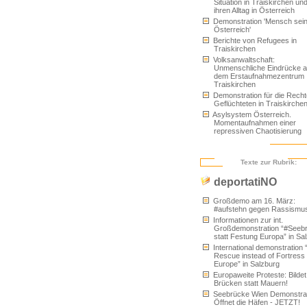
Situation in Traiskirchen un
ihren Alltag in Österreich
Demonstration 'Mensch sein
Österreich'
Berichte von Refugees in
Traiskirchen
Volksanwaltschaft:
Unmenschliche Eindrücke 
dem Erstaufnahmezentrum
Traiskirchen
Demonstration für die Rech
Geflüchteten in Traiskirche
Asylsystem Österreich.
Momentaufnahmen einer
repressiven Chaotisierung
Texte zur Rubrik:
deportatiNO
Großdemo am 16. März:
#aufstehn gegen Rassismu
Informationen zur int.
Großdemonstration “#Seeb
statt Festung Europa” in Sa
International demonstration 
Rescue instead of Fortress
Europe” in Salzburg
Europaweite Proteste: Bildet
Brücken statt Mauern!
Seebrücke Wien Demonstrat
Öffnet die Häfen - JETZT!