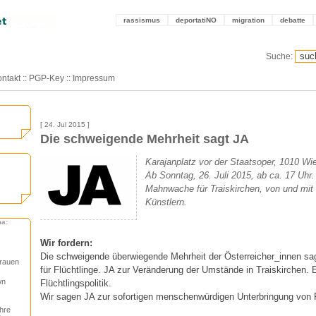
rassismus
deportatiNO
migration
debatte
Suche:
ntakt
::
PGP-Key
::
Impressum
[ 24. Jul 2015 ]
Die schweigende Mehrheit sagt JA
Karajanplatz vor der Staatsoper, 1010 Wi
Ab Sonntag, 26. Juli 2015, ab ca. 17 Uhr.
Mahnwache für Traiskirchen, von und mit
Künstlern.
ma:
Wir fordern:
Die schweigende überwiegende Mehrheit der Österreicher_innen sa
Frauen
für Flüchtlinge. JA zur Veränderung der Umstände in Traiskirchen.
wn
Flüchtlingspolitik.
Wir sagen JA zur sofortigen menschenwürdigen Unterbringung von F
hre