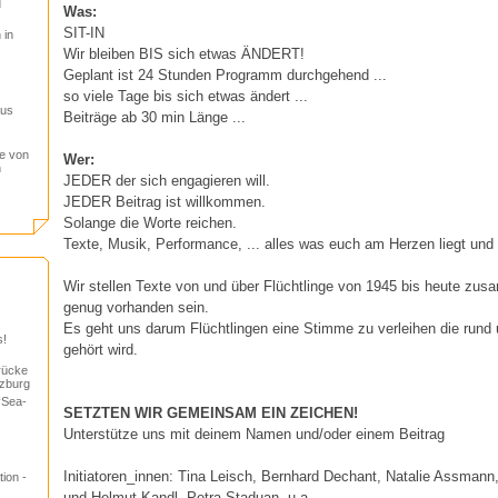
d
Was:
SIT-IN
 in
Wir bleiben BIS sich etwas ÄNDERT!
Geplant ist 24 Stunden Programm durchgehend ...
so viele Tage bis sich etwas ändert ...
aus
Beiträge ab 30 min Länge ...
te von
Wer:
n
JEDER der sich engagieren will.
JEDER Beitrag ist willkommen.
Solange die Worte reichen.
Texte, Musik, Performance, ... alles was euch am Herzen liegt und i
Wir stellen Texte von und über Flüchtlinge von 1945 bis heute zus
genug vorhanden sein.
Es geht uns darum Flüchtlingen eine Stimme zu verleihen die rund 
s!
gehört wird.
rücke
lzburg
“Sea-
SETZTEN WIR GEMEINSAM EIN ZEICHEN!
Unterstütze uns mit deinem Namen und/oder einem Beitrag
Initiatoren_innen: Tina Leisch, Bernhard Dechant, Natalie Assmann
ion -
und Helmut Kandl, Petra Staduan, u.a. ...............