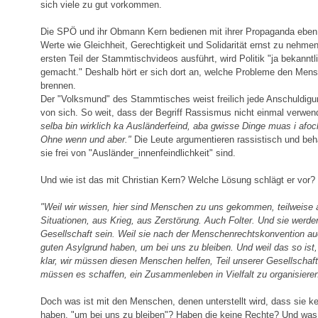
sich viele zu gut vorkommen.
Die SPÖ und ihr Obmann Kern bedienen mit ihrer Propaganda eben d
Werte wie Gleichheit, Gerechtigkeit und Solidarität ernst zu nehme
ersten Teil der Stammtischvideos ausführt, wird Politik "ja bekann
gemacht." Deshalb hört er sich dort an, welche Probleme den Men
brennen.
Der "Volksmund" des Stammtisches weist freilich jede Anschuldig
von sich. So weit, dass der Begriff Rassismus nicht einmal verwen
selba bin wirklich ka Ausländerfeind, aba gwisse Dinge muas i afo
Ohne wenn und aber."
Die Leute argumentieren rassistisch und beha
sie frei von "Ausländer_innenfeindlichkeit" sind.
Und wie ist das mit Christian Kern? Welche Lösung schlägt er vor?
"Weil wir wissen, hier sind Menschen zu uns gekommen, teilweise a
Situationen, aus Krieg, aus Zerstörung. Auch Folter. Und sie werden
Gesellschaft sein. Weil sie nach der Menschenrechtskonvention au
guten Asylgrund haben, um bei uns zu bleiben. Und weil das so ist,
klar, wir müssen diesen Menschen helfen, Teil unserer Gesellschaf
müssen es schaffen, ein Zusammenleben in Vielfalt zu organisieren
Doch was ist mit den Menschen, denen unterstellt wird, dass sie k
haben, "um bei uns zu bleiben"? Haben die keine Rechte? Und was