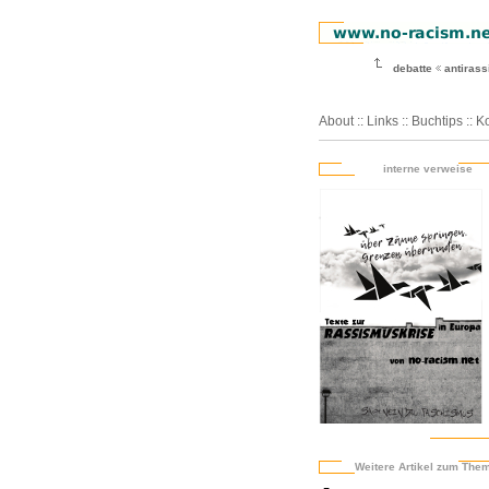
debatte
antiras
About
::
Links
::
Buchtips
::
Ko
interne verweise
Weitere Artikel zum The