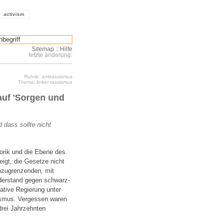
activism
Sitemap
::
Hilfe
letzte änderung:
Rubrik: antirassismus
Thema: linker rassismus
auf 'Sorgen und
 dass sollte nicht
orik und die Ebene des
igt, die Gesetze nicht
abzugrenzenden, mit
iderstand gegen schwarz-
ative Regierung unter
sismus. Vergessen waren
drei Jahrzehnten