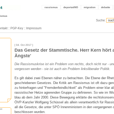
rassismus
deportatiNO
migration
debatte
sismus
Suche:
ntakt
::
PGP-Key
::
Impressum
[ 04. Oct 2017 ]
Das Gesetz der Stammtische. Herr Kern hört 
Ängste'
Die Rassismuskrise ist ein Problem von rechts, doch nicht nur - und
vergessen werden - sie ist auch ein Problem linksliberaler Politik.
Es gilt dabei zwei Ebenen näher zu betrachten. Die Ebene der Rhet
geschriebenen Gesetzes. Die Kritik am Rassismus ist oft dazu gene
zu hinterfragen und "Fremdenfeindlichkeit" als Problem einer klar 
rassistischer Hetze agierenden Gruppe zu definieren. So wie im W
blau ab dem Jahr 2000. Diese Bewegung erklärte die rechtskonserv
ÖVP-Kanzler Wolfgang Schüssel als allein verantwortlich für Ras
all die Gesetze, die unter SPÖ Innenministern in den vergangenen 
ma:
beschlossen wurden.