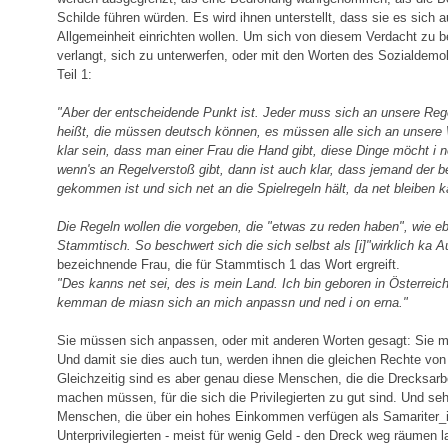
Schilde führen würden. Es wird ihnen unterstellt, dass sie es sich 
Allgemeinheit einrichten wollen. Um sich von diesem Verdacht zu be
verlangt, sich zu unterwerfen, oder mit den Worten des Sozialdemok
Teil 1:
"Aber der entscheidende Punkt ist. Jeder muss sich an unsere Reg
heißt, die müssen deutsch können, es müssen alle sich an unsere
klar sein, dass man einer Frau die Hand gibt, diese Dinge möcht i 
wenn's an Regelverstoß gibt, dann ist auch klar, dass jemand der b
gekommen ist und sich net an die Spielregeln hält, da net bleiben k
Die Regeln wollen die vorgeben, die "etwas zu reden haben", wie e
Stammtisch. So beschwert sich die sich selbst als [i]"wirklich ka A
bezeichnende Frau, die für Stammtisch 1 das Wort ergreift.
"Des kanns net sei, des is mein Land. Ich bin geboren in Österreich
kemman de miasn sich an mich anpassn und ned i on erna."
Sie müssen sich anpassen, oder mit anderen Worten gesagt: Sie m
Und damit sie dies auch tun, werden ihnen die gleichen Rechte von
Gleichzeitig sind es aber genau diese Menschen, die die Drecksarbe
machen müssen, für die sich die Privilegierten zu gut sind. Und seh
Menschen, die über ein hohes Einkommen verfügen als Samariter_i
Unterprivilegierten - meist für wenig Geld - den Dreck weg räumen l