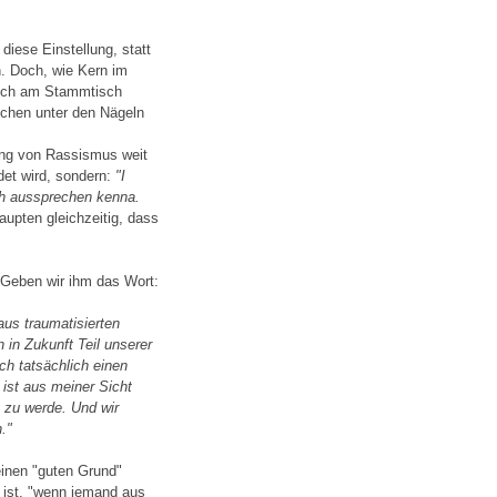
iese Einstellung, statt
n. Doch, wie Kern im
tlich am Stammtisch
schen unter den Nägeln
ung von Rassismus weit
det wird, sondern:
"I
ch aussprechen kenna.
upten gleichzeitig, dass
 Geben wir ihm das Wort:
us traumatisierten
 in Zukunft Teil unserer
ch tatsächlich einen
 ist aus meiner Sicht
t zu werde. Und wir
."
einen "guten Grund"
 ist, "wenn jemand aus