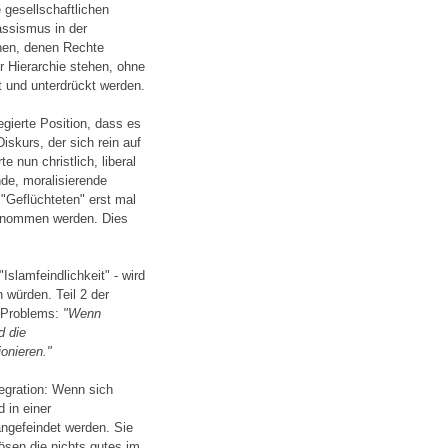
 gesellschaftlichen
assismus in der
hen, denen Rechte
r Hierarchie stehen, ohne
t und unterdrückt werden.
egierte Position, dass es
iskurs, der sich rein auf
 nun christlich, liberal
nde, moralisierende
 "Geflüchteten" erst mal
genommen werden. Dies
Islamfeindlichkeit" - wird
würden. Teil 2 der
 Problems:
"Wenn
d die
onieren."
egration: Wenn sich
 in einer
 angefeindet werden. Sie
sen die nichts gutes im