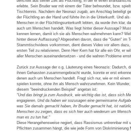
berichtet aus seiner Zeit als Flüchtling, in der er einen Brandansc
erlebte. Sein Bruder war mit einem der Täter befreundet, bzw. spiel
Tischtennis. Nachdem der Neonazi zugab, am Anschlag beteiligt g
der Flüchtling an der Hand und führte ihn in die Unterkunft. Und als
Menschen in der Flüchtlingsunterkunft lebten, da wurde ihm klar, d
auch um Menschen handelt. Was liegt hinter dieser Aussage? Mus
kennen lernen, damit ich sie als Menschen wahrnehmen kann? Welch
hinter dieser Auffassung? Abgesehen davon, dass die "Guten" im T
Stammtischvideos vorkommen, dient dieses Video vor allem dazu, de
ersten Teil zu relativieren. Denn Herr Kern hat für alle ein Ohr, er w
aller Menschen auseinandersetzen - und die wahren Probleme erns
Zurück zur Aussage der o.g. Läuterung eines Neonazis: Dadurch, d
ihnen Gehassten zusammengebracht wurde, konnte er erst erkennen
denen auch um Menschen handelt. Fragt sich nur, wie er mit einem 
spielen konnte, ohne ihn als Mensch wahrzunehmen. Kein Wunder,
diesem "beeindruckenden Beispiel" angetan ist:
"Und das bringt ja zum Ausdruck, wie wichtig das ist, dass sich M
engagieren. Und da haben wir sozusagen eine gemeinsame Aufgab
was Sie damals gemacht haben, ihr Bruder gemacht hat, ist natürli
Menschen zu zeigen, dass es sich hier auch wiederum um Mensche
man es zu tun hat."
Diese Herangehensweise negiert, dass Rassismus untrennbar mit 
Pflichten zusammen hängt, die wie jede Form von Diskriminierung 