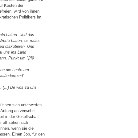
auf Kosten der
freien, wird von ihnen
ratischen Politikers im
eln halten. Und das
 Werte halten, es muss
ned diskutieren. Und
ei uns ins Land
ann. Punkt um."[/i9
ben die Leute am
usländerfeind"
, (...) De wos zu uns
üssen sich unterwerfen.
 Anfang an verwehrt.
it in der Gesellschaft
r oft sehen sich
nnen, wenn sie die
assen. Einen Job, für den