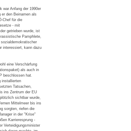
ak war Anfang der 1990er
g er den Beinamen als
-Chef für die
esetze - mit
der getrieben wurde, ist
 rassistische Pamphlete,
l sozialdemokratischer
ür interessiert, kann dazu
ohl eine Verschärfung
tionspaket) als auch in
VP beschlossen hat.
nstallierten
setzten Tatsachen,
bis ins Zentrum der EU
plötzlich sichtbar wurde,
ernen Mittelmeer bis ins
 sorgten, riefen die
Manager in der "Krise"
oßen Karrieresprung -
er Verteidigungsminister
 sich daran machte, im