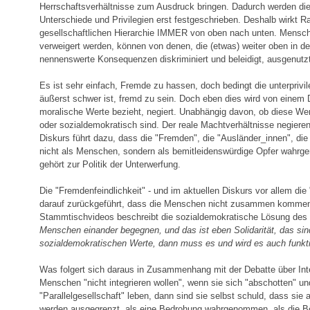
Herrschaftsverhältnisse zum Ausdruck bringen. Dadurch werden die
Unterschiede und Privilegien erst festgeschrieben. Deshalb wirkt R
gesellschaftlichen Hierarchie IMMER von oben nach unten. Mensc
verweigert werden, können von denen, die (etwas) weiter oben in de
nennenswerte Konsequenzen diskriminiert und beleidigt, ausgenutz
Es ist sehr einfach, Fremde zu hassen, doch bedingt die unterprivil
äußerst schwer ist, fremd zu sein. Doch eben dies wird von einem D
moralische Werte bezieht, negiert. Unabhängig davon, ob diese Werte
oder sozialdemokratisch sind. Der reale Machtverhältnisse negiere
Diskurs führt dazu, dass die "Fremden", die "Ausländer_innen", die
nicht als Menschen, sondern als bemitleidenswürdige Opfer wahr
gehört zur Politik der Unterwerfung.
Die "Fremdenfeindlichkeit" - und im aktuellen Diskurs vor allem die "
darauf zurückgeführt, dass die Menschen nicht zusammen kommen 
Stammtischvideos beschreibt die sozialdemokratische Lösung des
Menschen einander begegnen, und das ist eben Solidarität, das sin
sozialdemokratischen Werte, dann muss es und wird es auch funkti
Was folgert sich daraus in Zusammenhang mit der Debatte über Int
Menschen "nicht integrieren wollen", wenn sie sich "abschotten" und
"Parallelgesellschaft" leben, dann sind sie selbst schuld, dass sie
werden ausgegrenzt, als eine Bedrohung wahrgenommen, als die Bö