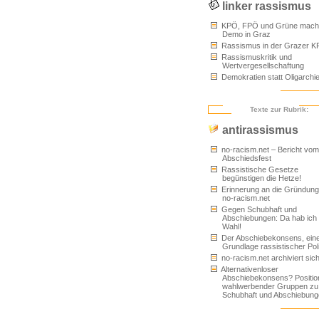
linker rassismus
KPÖ, FPÖ und Grüne mach
Demo in Graz
Rassismus in der Grazer 
Rassismuskritik und
Wertvergesellschaftung
Demokratien statt Oligarchi
Texte zur Rubrik:
antirassismus
no-racism.net – Bericht vom
Abschiedsfest
Rassistische Gesetze
begünstigen die Hetze!
Erinnerung an die Gründung
no-racism.net
Gegen Schubhaft und
Abschiebungen: Da hab ich 
Wahl!
Der Abschiebekonsens, ein
Grundlage rassistischer Poli
no-racism.net archiviert sich
Alternativenloser
Abschiebekonsens? Positio
wahlwerbender Gruppen zu
Schubhaft und Abschiebun