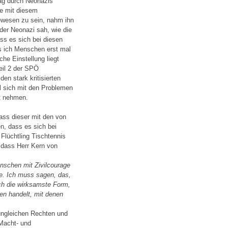
hlag durch Neonazis
te mit diesem
ewesen zu sein, nahm ihn
 der Neonazi sah, wie die
ass es sich bei diesen
s ich Menschen erst mal
e Einstellung liegt
eil 2 der SPÖ
n stark kritisierten
ill sich mit den Problemen
t nehmen.
ass dieser mit den von
, dass es sich bei
Flüchtling Tischtennis
 dass Herr Kern von
enschen mit Zivilcourage
e. Ich muss sagen, das,
ch die wirksamste Form,
n handelt, mit denen
ungleichen Rechten und
Macht- und