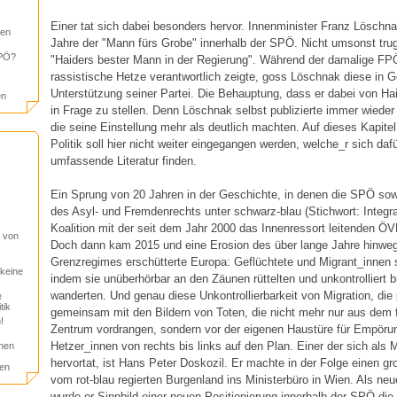
Einer tat sich dabei besonders hervor. Innenminister Franz Löschn
en
Jahre der "Mann fürs Grobe" innerhalb der SPÖ. Nicht umsonst tru
KPÖ?
"Haiders bester Mann in der Regierung". Während der damalige FPÖ
rassistische Hetze verantwortlich zeigte, goss Löschnak diese in G
Unterstützung seiner Partei. Die Behauptung, dass er dabei von Hai
en
in Frage zu stellen. Denn Löschnak selbst publizierte immer wieder
die seine Einstellung mehr als deutlich machten. Auf dieses Kapite
Politik soll hier nicht weiter eingegangen werden, welche_r sich daf
umfassende Literatur finden.
Ein Sprung von 20 Jahren in der Geschichte, in denen die SPÖ sow
des Asyl- und Fremdenrechts unter schwarz-blau (Stichwort: Integra
Koalition mit der seit dem Jahr 2000 das Innenressort leitenden Ö
 von
Doch dann kam 2015 und eine Erosion des über lange Jahre hinweg i
Grenzregimes erschütterte Europa: Geflüchtete und Migrant_innen 
keine
indem sie unüberhörbar an den Zäunen rüttelten und unkontrolliert 
wanderten. Und genau diese Unkontrollierbarkeit von Migration, die 
e
tik
gemeinsam mit den Bildern von Toten, die nicht mehr nur aus dem f
!
Zentrum vordrangen, sondern vor der eigenen Haustüre für Empörung
Hetzer_innen von rechts bis links auf den Plan. Einer der sich als 
nen
hervortat, ist Hans Peter Doskozil. Er machte in der Folge einen gr
gen
vom rot-blau regierten Burgenland ins Ministerbüro in Wien. Als neu
wurde er Sinnbild einer neuen Positionierung innerhalb der SPÖ die