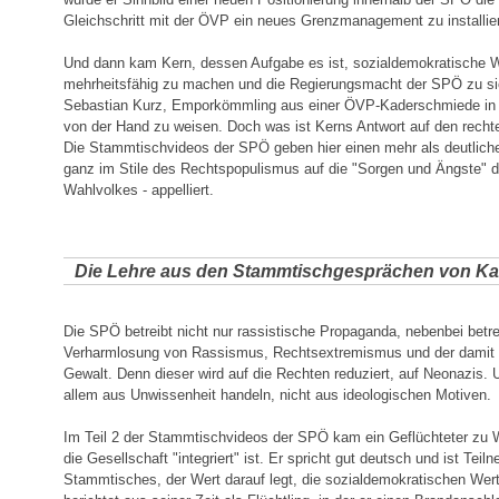
Gleichschritt mit der ÖVP ein neues Grenzmanagement zu installie
Und dann kam Kern, dessen Aufgabe es ist, sozialdemokratische W
mehrheitsfähig zu machen und die Regierungsmacht der SPÖ zu si
Sebastian Kurz, Emporkömmling aus einer ÖVP-Kaderschmiede in d
von der Hand zu weisen. Doch was ist Kerns Antwort auf den rech
Die Stammtischvideos der SPÖ geben hier einen mehr als deutliche
ganz im Stile des Rechtspopulismus auf die "Sorgen und Ängste" d
Wahlvolkes - appelliert.
Die Lehre aus den Stammtischgesprächen von Ka
Die SPÖ betreibt nicht nur rassistische Propaganda, nebenbei betrei
Verharmlosung von Rassismus, Rechtsextremismus und der dami
Gewalt. Denn dieser wird auf die Rechten reduziert, auf Neonazis.
allem aus Unwissenheit handeln, nicht aus ideologischen Motiven.
Im Teil 2 der Stammtischvideos der SPÖ kam ein Geflüchteter zu Wo
die Gesellschaft "integriert" ist. Er spricht gut deutsch und ist Teil
Stammtisches, der Wert darauf legt, die sozialdemokratischen Wer