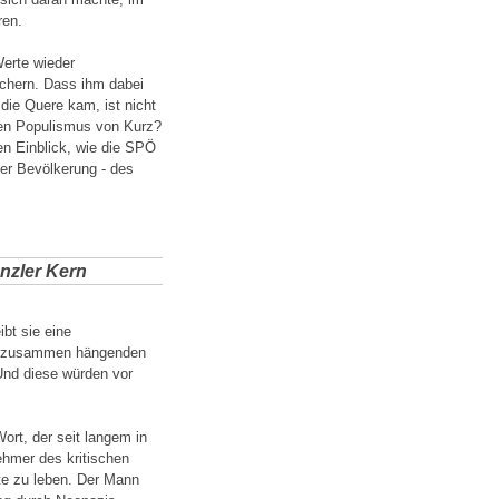
ren.
erte wieder
chern. Dass ihm dabei
ie Quere kam, ist nicht
ten Populismus von Kurz?
n Einblick, wie die SPÖ
er Bevölkerung - des
nzler Kern
bt sie eine
t zusammen hängenden
 Und diese würden vor
rt, der seit langem in
nehmer des kritischen
te zu leben. Der Mann