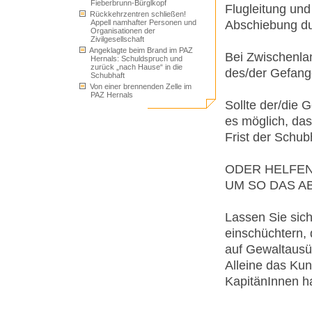
Fieberbrunn-Bürglkopf
Flugleitung und
Rückkehrzentren schließen!
Abschiebung du
Appell namhafter Personen und
Organisationen der
Zivilgesellschaft
Angeklagte beim Brand im PAZ
Bei Zwischenla
Hernals: Schuldspruch und
zurück „nach Hause“ in die
des/der Gefang
Schubhaft
Von einer brennenden Zelle im
PAZ Hernals
Sollte der/die 
es möglich, das
Frist der Schubh
ODER HELFEN
UM SO DAS A
Lassen Sie sic
einschüchtern,
auf Gewaltausüb
Alleine das Ku
KapitänInnen h