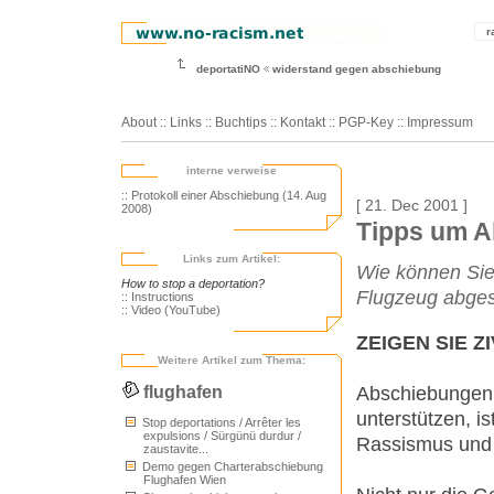
r
deportatiNO
widerstand gegen abschiebung
About
::
Links
::
Buchtips
::
Kontakt
::
PGP-Key
::
Impressum
interne verweise
:: Protokoll einer Abschiebung (14. Aug
[ 21. Dec 2001 ]
2008)
Tipps um A
Links zum Artikel:
Wie können Sie
How to stop a deportation?
Flugzeug abges
:: Instructions
:: Video (YouTube)
ZEIGEN SIE 
Weitere Artikel zum Thema:
Abschiebungen 
flughafen
unterstützen, is
Stop deportations / Arrêter les
expulsions / Sürgünü durdur /
Rassismus und p
zaustavite...
Demo gegen Charterabschiebung
Flughafen Wien