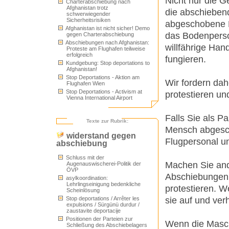
Nicht nur die G
Charterabschiebung nach
Afghanistan trotz
die abschieben
schwerwiegender
Sicherheitsrisiken
abgeschobene M
Afghanistan ist nicht sicher! Demo
das Bodenperson
gegen Charterabschiebung
Abschiebungen nach Afghanistan:
willfährige Han
Proteste am Flughafen teilweise
erfolgreich
fungieren.
Kundgebung: Stop deportations to
Afghanistan!
Stop Deportations - Aktion am
Wir fordern da
Flughafen Wien
Stop Deportations - Activism at
protestieren u
Vienna International Airport
Falls Sie als P
Texte zur Rubrik:
Mensch abgesch
widerstand gegen
Flugpersonal un
abschiebung
Schluss mit der
Machen Sie and
Augenauswischerei-Politik der
ÖVP
Abschiebungen 
asylkoordination:
Lehrlingseinigung bedenkliche
protestieren. W
Scheinlösung
sie auf und ver
Stop deportations / Arrêter les
expulsions / Sürgünü durdur /
zaustavite deportacije
Positionen der Parteien zur
Wenn die Maschin
Schließung des Abschiebelagers