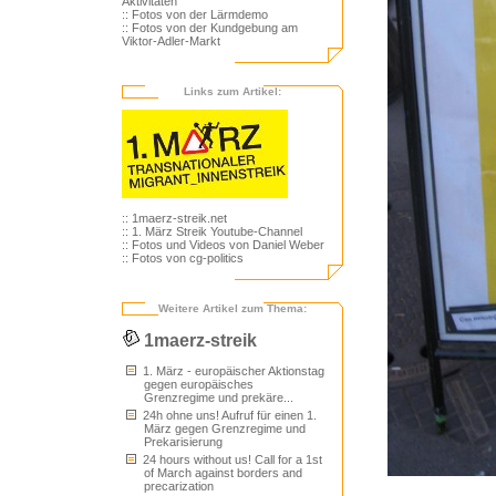
Aktivitäten
:: Fotos von der Lärmdemo
:: Fotos von der Kundgebung am
Viktor-Adler-Markt
Links zum Artikel:
:: 1maerz-streik.net
:: 1. März Streik Youtube-Channel
:: Fotos und Videos von Daniel Weber
:: Fotos von cg-politics
Weitere Artikel zum Thema:
1maerz-streik
1. März - europäischer Aktionstag
gegen europäisches
Grenzregime und prekäre...
24h ohne uns! Aufruf für einen 1.
März gegen Grenzregime und
Prekarisierung
24 hours without us! Call for a 1st
of March against borders and
precarization