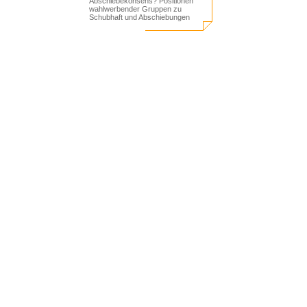
Abschiebekonsens? Positionen
wahlwerbender Gruppen zu
Schubhaft und Abschiebungen