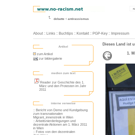
r
debatte
antirassismus
About
::
Links
::
Buchtips
::
Kontakt
::
PGP-Key
::
Impressum
Dieses Land ist 
Artikel
1. M
zum Artikel
zur bildergalerie
medien zum text
Reader zur Geschichte des 1.
März und den Protesten im Jahr
2011
interne verweise
:: Bericht von Demo und Kundgebung
zum transnationalen
Migrant_innenstreik in Wien
:: Arbeitsnierderlegungen und
dezentrale Aktionen am 1. März 2011
in Wien
:: Fotos von den dezentralen