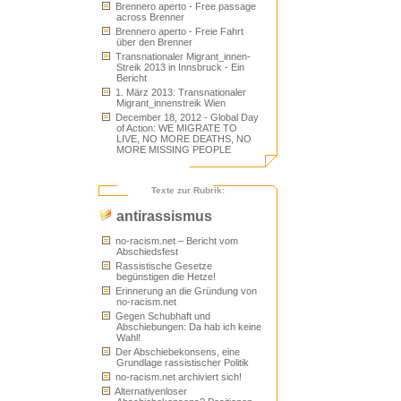
Brennero aperto - Free passage
across Brenner
Brennero aperto - Freie Fahrt
über den Brenner
Transnationaler Migrant_innen-
Streik 2013 in Innsbruck - Ein
Bericht
1. März 2013: Transnationaler
Migrant_innenstreik Wien
December 18, 2012 - Global Day
of Action: WE MIGRATE TO
LIVE, NO MORE DEATHS, NO
MORE MISSING PEOPLE
Texte zur Rubrik:
antirassismus
no-racism.net – Bericht vom
Abschiedsfest
Rassistische Gesetze
begünstigen die Hetze!
Erinnerung an die Gründung von
no-racism.net
Gegen Schubhaft und
Abschiebungen: Da hab ich keine
Wahl!
Der Abschiebekonsens, eine
Grundlage rassistischer Politik
no-racism.net archiviert sich!
Alternativenloser