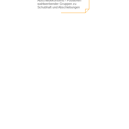
Abschiebekonsens? Positionen
wahlwerbender Gruppen zu
Schubhaft und Abschiebungen