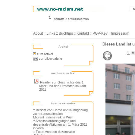
r
debatte
antirassismus
About
::
Links
::
Buchtips
::
Kontakt
::
PGP-Key
::
Impressum
Dieses Land ist 
Artikel
1. M
zum Artikel
zur bildergalerie
medien zum text
Reader zur Geschichte des 1.
März und den Protesten im Jahr
2011
interne verweise
:: Bericht von Demo und Kundgebung
zum transnationalen
Migrant_innenstreik in Wien
:: Arbeitsnierderlegungen und
dezentrale Aktionen am 1. März 2011
in Wien
:: Fotos von den dezentralen