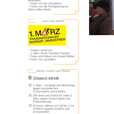
Aktivitäten
:: Fotos von der Lärmdemo
:: Fotos von der Kundgebung am
Viktor-Adler-Markt
Links zum Artikel:
:: 1maerz-streik.net
:: 1. März Streik Youtube-Channel
:: Fotos und Videos von Daniel Weber
:: Fotos von cg-politics
Weitere Artikel zum Thema:
1maerz-streik
1. März - europäischer Aktionstag
gegen europäisches
Grenzregime und prekäre...
24h ohne uns! Aufruf für einen 1.
März gegen Grenzregime und
Prekarisierung
24 hours without us! Call for a 1st
of March against borders and
precarization