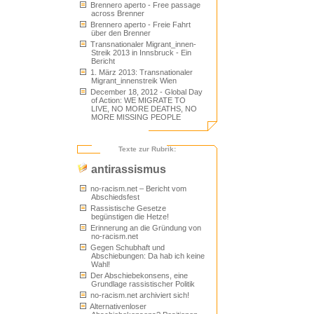
Brennero aperto - Free passage
across Brenner
Brennero aperto - Freie Fahrt
über den Brenner
Transnationaler Migrant_innen-
Streik 2013 in Innsbruck - Ein
Bericht
1. März 2013: Transnationaler
Migrant_innenstreik Wien
December 18, 2012 - Global Day
of Action: WE MIGRATE TO
LIVE, NO MORE DEATHS, NO
MORE MISSING PEOPLE
Texte zur Rubrik:
antirassismus
no-racism.net – Bericht vom
Abschiedsfest
Rassistische Gesetze
begünstigen die Hetze!
Erinnerung an die Gründung von
no-racism.net
Gegen Schubhaft und
Abschiebungen: Da hab ich keine
Wahl!
Der Abschiebekonsens, eine
Grundlage rassistischer Politik
no-racism.net archiviert sich!
Alternativenloser