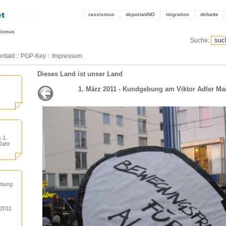
rassismus
deportatiNO
migration
debatte
sismus
Suche:
ntakt
::
PGP-Key
::
Impressum
Dieses Land ist unser Land
1. März 2011 - Kundgebung am Viktor Adler Mar
 1.
Jahr
ebung
 2011