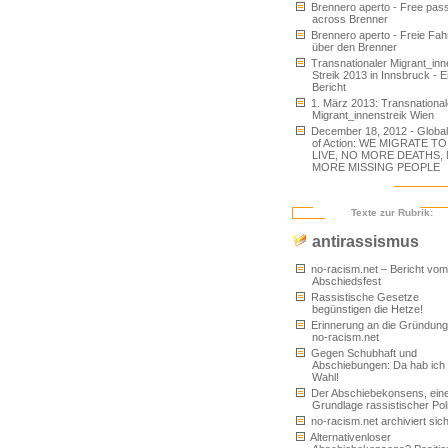
Brennero aperto - Free pas
across Brenner
Brennero aperto - Freie Fah
über den Brenner
Transnationaler Migrant_inn
Streik 2013 in Innsbruck - E
Bericht
1. März 2013: Transnational
Migrant_innenstreik Wien
December 18, 2012 - Globa
of Action: WE MIGRATE TO
LIVE, NO MORE DEATHS,
MORE MISSING PEOPLE
Texte zur Rubrik:
antirassismus
no-racism.net – Bericht vom
Abschiedsfest
Rassistische Gesetze
begünstigen die Hetze!
Erinnerung an die Gründung
no-racism.net
Gegen Schubhaft und
Abschiebungen: Da hab ich 
Wahl!
Der Abschiebekonsens, ein
Grundlage rassistischer Poli
no-racism.net archiviert sich
Alternativenloser