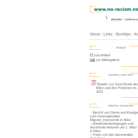
debatte
antiras
About
::
Links
::
Buchtips
::
Ko
Artikel
zum Artikel
zur bildergalerie
medien zum text
Reader zur Geschichte des
März und den Protesten im 
2011
interne verweise
:: Bericht von Demo und Kundg
zum transnationalen
Migrant_innenstreik in Wien
:: Arbeitsnierderlegungen und
dezentrale Aktionen am 1. März
in Wien
:: Fotos von den dezentralen