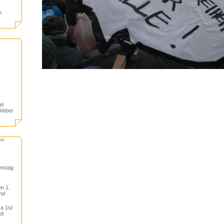
m
el
 Weber
ma:
onstag
en 1.
nd
 a 1st
nd