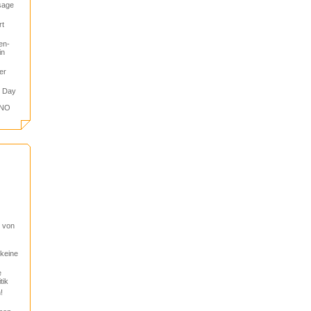
sage
rt
en-
in
er
l Day
 NO
 von
keine
e
tik
!