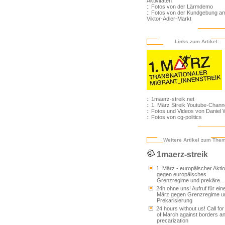
Aktivitäten
:: Fotos von der Lärmdemo
:: Fotos von der Kundgebung a
Viktor-Adler-Markt
Links zum Artikel:
:: 1maerz-streik.net
:: 1. März Streik Youtube-Chann
:: Fotos und Videos von Daniel
:: Fotos von cg-politics
Weitere Artikel zum The
1maerz-streik
1. März - europäischer Akti
gegen europäisches
Grenzregime und prekäre...
24h ohne uns! Aufruf für ein
März gegen Grenzregime u
Prekarisierung
24 hours without us! Call for
of March against borders a
precarization