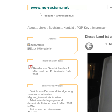
r
debatte
antirassismus
About
::
Links
::
Buchtips
::
Kontakt
::
PGP-Key
::
Impressum
Dieses Land ist 
Artikel
1. M
zum Artikel
zur bildergalerie
medien zum text
Reader zur Geschichte des 1.
März und den Protesten im Jahr
2011
interne verweise
:: Bericht von Demo und Kundgebung
zum transnationalen
Migrant_innenstreik in Wien
:: Arbeitsnierderlegungen und
dezentrale Aktionen am 1. März 2011
in Wien
:: Fotos von den dezentralen