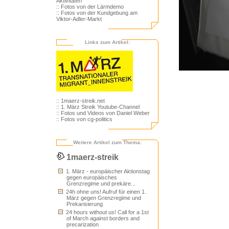
Aktivitäten
:: Fotos von der Lärmdemo
:: Fotos von der Kundgebung am
Viktor-Adler-Markt
Links zum Artikel:
:: 1maerz-streik.net
:: 1. März Streik Youtube-Channel
:: Fotos und Videos von Daniel Weber
:: Fotos von cg-politics
Weitere Artikel zum Thema:
1maerz-streik
1. März - europäischer Aktionstag
gegen europäisches
Grenzregime und prekäre...
24h ohne uns! Aufruf für einen 1.
März gegen Grenzregime und
Prekarisierung
24 hours without us! Call for a 1st
of March against borders and
precarization