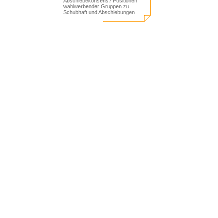
Abschiebekonsens? Positionen
wahlwerbender Gruppen zu
Schubhaft und Abschiebungen