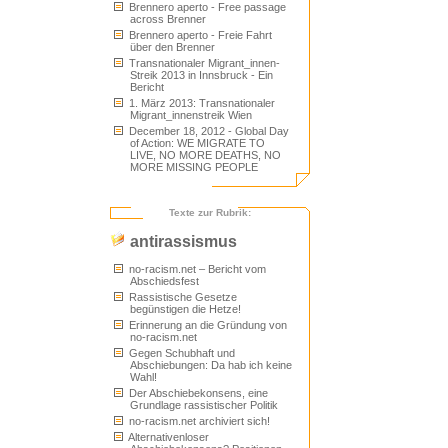
Brennero aperto - Free passage
across Brenner
Brennero aperto - Freie Fahrt
über den Brenner
Transnationaler Migrant_innen-
Streik 2013 in Innsbruck - Ein
Bericht
1. März 2013: Transnationaler
Migrant_innenstreik Wien
December 18, 2012 - Global Day
of Action: WE MIGRATE TO
LIVE, NO MORE DEATHS, NO
MORE MISSING PEOPLE
Texte zur Rubrik:
antirassismus
no-racism.net – Bericht vom
Abschiedsfest
Rassistische Gesetze
begünstigen die Hetze!
Erinnerung an die Gründung von
no-racism.net
Gegen Schubhaft und
Abschiebungen: Da hab ich keine
Wahl!
Der Abschiebekonsens, eine
Grundlage rassistischer Politik
no-racism.net archiviert sich!
Alternativenloser