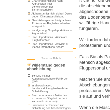
Nicht nur die G
Charterabschiebung nach
Afghanistan trotz
die abschieben
schwerwiegender
Sicherheitsrisiken
abgeschobene M
Afghanistan ist nicht sicher! Demo
das Bodenperson
gegen Charterabschiebung
Abschiebungen nach Afghanistan:
willfährige Han
Proteste am Flughafen teilweise
erfolgreich
fungieren.
Kundgebung: Stop deportations to
Afghanistan!
Stop Deportations - Aktion am
Wir fordern da
Flughafen Wien
Stop Deportations - Activism at
protestieren u
Vienna International Airport
Falls Sie als P
Texte zur Rubrik:
Mensch abgesch
widerstand gegen
Flugpersonal un
abschiebung
Schluss mit der
Machen Sie and
Augenauswischerei-Politik der
ÖVP
Abschiebungen 
asylkoordination:
Lehrlingseinigung bedenkliche
protestieren. W
Scheinlösung
sie auf und ver
Stop deportations / Arrêter les
expulsions / Sürgünü durdur /
zaustavite deportacije
Positionen der Parteien zur
Wenn die Maschin
Schließung des Abschiebelagers