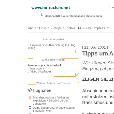
r
deportatiNO
widerstand gegen abschiebung
About
::
Links
::
Buchtips
::
Kontakt
::
PGP-Key
::
Impressum
interne verweise
:: Protokoll einer Abschiebung (14. Aug
[ 21. Dec 2001 ]
2008)
Tipps um A
Links zum Artikel:
Wie können Sie
How to stop a deportation?
Flugzeug abges
:: Instructions
:: Video (YouTube)
ZEIGEN SIE 
Weitere Artikel zum Thema:
Abschiebungen 
flughafen
unterstützen, is
Stop deportations / Arrêter les
expulsions / Sürgünü durdur /
Rassismus und p
zaustavite...
Demo gegen Charterabschiebung
Flughafen Wien