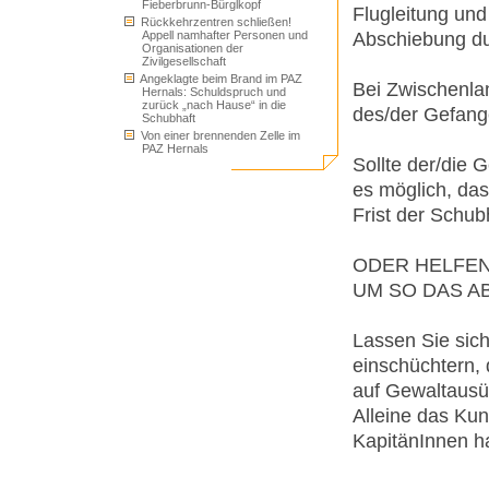
Fieberbrunn-Bürglkopf
Flugleitung und
Rückkehrzentren schließen!
Abschiebung du
Appell namhafter Personen und
Organisationen der
Zivilgesellschaft
Angeklagte beim Brand im PAZ
Bei Zwischenla
Hernals: Schuldspruch und
zurück „nach Hause“ in die
des/der Gefang
Schubhaft
Von einer brennenden Zelle im
PAZ Hernals
Sollte der/die 
es möglich, das
Frist der Schubh
ODER HELFEN
UM SO DAS A
Lassen Sie sic
einschüchtern,
auf Gewaltausüb
Alleine das Ku
KapitänInnen h