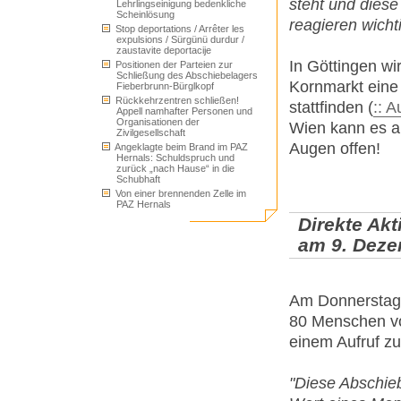
steht und diese 
Lehrlingseinigung bedenkliche
Scheinlösung
reagieren wichti
Stop deportations / Arrêter les
expulsions / Sürgünü durdur /
zaustavite deportacije
In Göttingen w
Positionen der Parteien zur
Schließung des Abschiebelagers
Kornmarkt eine
Fieberbrunn-Bürglkopf
Rückkehrzentren schließen!
stattfinden (
:: A
Appell namhafter Personen und
Organisationen der
Wien kann es a
Zivilgesellschaft
Augen offen!
Angeklagte beim Brand im PAZ
Hernals: Schuldspruch und
zurück „nach Hause“ in die
Schubhaft
Von einer brennenden Zelle im
PAZ Hernals
Direkte Ak
am 9. Dez
Am Donnerstag,
80 Menschen vo
einem Aufruf zu
"Diese Abschieb