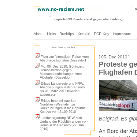
r
deportatiNO
widerstand gegen abschiebung
About
::
Links
::
Buchtips
::
Kontakt
::
PGP-Key
::
Impressum
medien zum text
Flyer zur 'einmaligen Reise' vom
[ 05. Dec 2010 ]
Abschiebeflughafen Düsseldorf
Proteste 
Mo, 06. Dez 2010, Göttingen:
Demonstration gegen
Flughafen 
Massenabschiebungen vom
Flughafen Düsseldorf
Erlass Landeregierung NRW:
Abschiebungen in den Kosovo
bis 31. März 2011 teilweise
ausgesetzt
Erlass Innenministerium
Nordrhein-Westfalen zu
Rückführungen in die Republik
Kosovo vom 21.09.2010
Belgrad. Es gib
Landesregierung NRW zum
Umfang der Rückführungen von
Roma in das Kosovo (22. Jan
2010)
An Bord der Ab