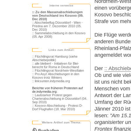
Nordrhein-Westf
interne verweise
einen vorüberg
:: Zu den Massenabschiebungen
Kosovo beschlo
von Deutschland ins Kosovo (09.
Dec 2010)
Strafe von mehr
:: Abschiebeflug Düsseldorf - Wien -
Pristina am 7. Dezember 2010 (05.
Dec 2010)
:: Sammelabschiebung in den Kosovo
Die Flüge werde
(05. Apr 2008)
anderen Bundes
Rheinland-Pfal
Links zum Artikel:
angemeldet wor
:: Flüchtlingsrat Hamburg (siehe
Abschiebepolitik)
:: alle bleiben! - Initiativen für Blei­
berecht für Roma in Deutschland
Der
:: Abschiebe
:: Flüchtlingsrat Nordrhein-Westfalen
Ob und wie vie
:: Pro Asyl: Abschiebungen in den
Kosovo trotz Winters
ist uns nicht b
:: linksunten.indymedia.org
Menschen vom F
Berichte von früheren Protesten auf
de.indymedia.org:
Antwort der La
:: Lautstarker Protest gegen
Charterabschiebung in Düsseldorf (04.
Umfang der Rü
Sep 2010)
:: Kosovo-Abschiebung - Protest D-
Jänner 2010 ist
Dorf Flughafen (18. Mar 2010)
lesen:
"Am 15.1
organisierter 
Weitere Artikel zum Thema:
Frontex finanzi
flughafen