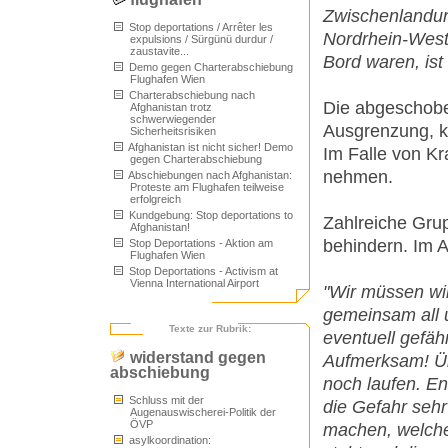
Zwischenlandun
Stop deportations / Arrêter les
Nordrhein-Westf
expulsions / Sürgünü durdur /
zaustavite...
Bord waren, ist 
Demo gegen Charterabschiebung
Flughafen Wien
Charterabschiebung nach
Die abgeschobe
Afghanistan trotz
schwerwiegender
Ausgrenzung, k
Sicherheitsrisiken
Afghanistan ist nicht sicher! Demo
Im Falle von Kr
gegen Charterabschiebung
nehmen.
Abschiebungen nach Afghanistan:
Proteste am Flughafen teilweise
erfolgreich
Kundgebung: Stop deportations to
Zahlreiche Gru
Afghanistan!
behindern. Im 
Stop Deportations - Aktion am
Flughafen Wien
Stop Deportations - Activism at
Vienna International Airport
"Wir müssen wi
gemeinsam all u
Texte zur Rubrik:
eventuell gefäh
widerstand gegen
Aufmerksam! Üb
abschiebung
noch laufen. En
Schluss mit der
die Gefahr sehr
Augenauswischerei-Politik der
ÖVP
machen, welche
asylkoordination: