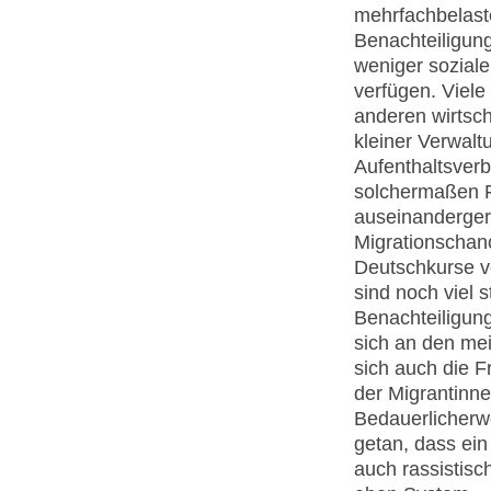
mehrfachbelaste
Benachteiligung 
weniger sozial
verfügen. Viel
anderen wirtsch
kleiner Verwal
Aufenthaltsver
solchermaßen 
auseinanderger
Migrationschanc
Deutschkurse ve
sind noch viel 
Benachteiligun
sich an den me
sich auch die F
der Migrantinne
Bedauerlicherwe
getan, dass ein
auch rassistisc