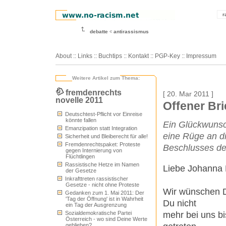
r
debatte
antirassismus
About
::
Links
::
Buchtips
::
Kontakt
::
PGP-Key
::
Impressum
Weitere Artikel zum Thema:
fremdenrechts
[ 20. Mar 2011 ]
novelle 2011
Offener Br
Deutschtest-Pflicht vor Einreise
könnte fallen
Ein Glückwunsc
Emanzipation statt Integration
eine Rüge an d
Sicherheit und Bleiberecht für alle!
Fremdenrechtspaket: Proteste
Beschlusses de
gegen Internierung von
Flüchtlingen
Rassistische Hetze im Namen
Liebe Johanna 
der Gesetze
Inkrafttreten rassistischer
Gesetze - nicht ohne Proteste
Wir wünschen D
Gedanken zum 1. Mai 2011: Der
'Tag der Öffnung' ist in Wahrheit
Du nicht
ein Tag der Ausgrenzung
mehr bei uns bi
Sozialdemokratische Partei
Österreich - wo sind Deine Werte
geblieben?