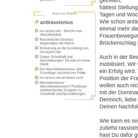
getreten,
hättest Stellun
Tagen und Woch
Texte zur Rubrik:
Wie schon anlä
antirassismus
einmal mehr di
no-racism.net – Bericht vom
Frauenbewegun
Abschiedsfest
Rassistische Gesetze
Brückenschlag i
begünstigen die Hetze!
Erinnerung an die Gründung von
no-racism.net
Auch in der Be
Gegen Schubhaft und
Abschiebungen: Da hab ich keine
mobilisiert. Wi
Wahl!
Der Abschiebekonsens, eine
ein Erfolg wird
Grundlage rassistischer Politik
Position der Fr
no-racism.net archiviert sich!
Alternativenloser
wollen auch nic
Abschiebekonsens? Positionen
wahlwerbender Gruppen zu
mit der Domina
Schubhaft und Abschiebungen
Dennoch, liebe 
Deinen Nachfol
Wie kann es sei
zutiefst rassis
hast Du dafür g