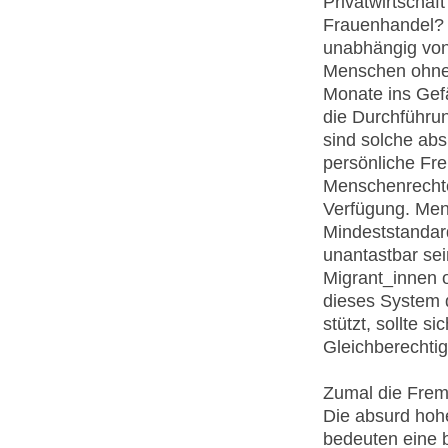
Privatwirtschaf
Frauenhandel? 
unabhängig von
Menschen ohne 
Monate ins Gef
die Durchführu
sind solche ab
persönliche Fr
Menschenrechte 
Verfügung. Men
Mindeststandard
unantastbar sei
Migrant_innen o
dieses System d
stützt, sollte s
Gleichberechti
Zumal die Frem
Die absurd hoh
bedeuten eine 