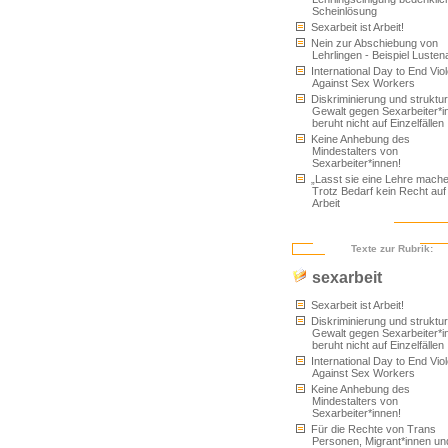
Scheinlösung
Sexarbeit ist Arbeit!
Nein zur Abschiebung von
Lehrlingen - Beispiel Lusten
International Day to End Vio
Against Sex Workers
Diskriminierung und struktur
Gewalt gegen Sexarbeiter*i
beruht nicht auf Einzelfällen
Keine Anhebung des
Mindestalters von
Sexarbeiter*innen!
„Lasst sie eine Lehre mache
Trotz Bedarf kein Recht auf
Arbeit
Texte zur Rubrik:
sexarbeit
Sexarbeit ist Arbeit!
Diskriminierung und struktur
Gewalt gegen Sexarbeiter*i
beruht nicht auf Einzelfällen
International Day to End Vio
Against Sex Workers
Keine Anhebung des
Mindestalters von
Sexarbeiter*innen!
Für die Rechte von Trans
Personen, Migrant*innen un