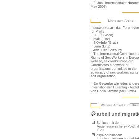
:: 2. Juni: Internationaler Hurent
May 2005)
Links zum Artikel:
:: sexworker.at - das Forum vo
für Profis
:: LEFÖ (Wien)
:: maiz (Linz)
:: SXA-Info (Graz)
:: Lena (Linz)
:: Aids-Hilfe Salzburg
:: The International Committee o
Rights of Sex Workers in Europ
website, sexworkeurope.org.
Coordinates a network of
organisations committed to the
advocacy of sex workers rights
self-organisation.
:: Ein Gewerbe wie jedes andere
Internationaler Hurentag - Audio
von Radio Stimme (58:15 min)
Weitere Artikel zum The
arbeit und migrat
Schluss mit der
Augenauswischerei-Politik d
ÖVP
asylkoordination:
Lehrlingseinigung bedenklic