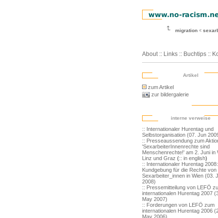
migration
sexarb
About
::
Links
::
Buchtips
::
Ko
Artikel
zum Artikel
zur bildergalerie
interne verweise
:: Internationaler Hurentag und
Selbstorganisation (07. Jun 200
:: Presseaussendung zum Aktio
'SexarbeiterInnenrechte sind
Menschenrechte!' am 2. Juni in 
Linz und Graz
(
:: in english
)
:: Internationaler Hurentag 2008:
Kundgebung für die Rechte von
Sexarbeiter_innen in Wien (03. 
2008)
:: Pressemitteilung von LEFÖ z
internationalen Hurentag 2007 (
May 2007)
:: Forderungen von LEFÖ zum
internationalen Hurentag 2006 (
May 2006)