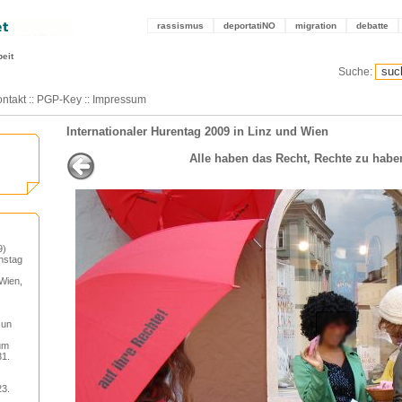
rassismus
deportatiNO
migration
debatte
eit
Suche:
ntakt
::
PGP-Key
::
Impressum
Internationaler Hurentag 2009 in Linz und Wien
Alle haben das Recht, Rechte zu habe
9)
nstag
Wien,
Jun
um
31.
23.