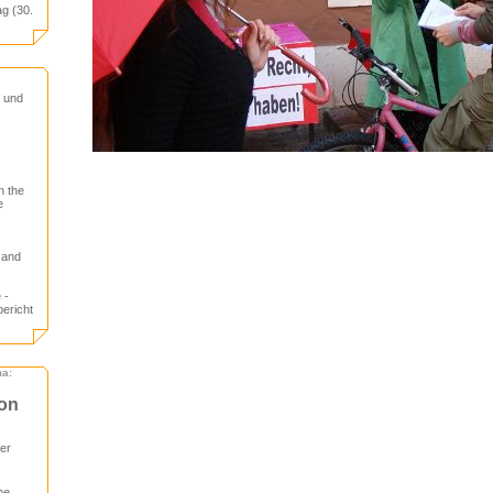
ag (30.
n und
n the
e
 and
 -
bericht
ma:
ion
er
he