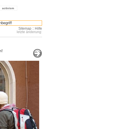
activism
Sitemap
::
Hilfe
letzte änderung:
n!