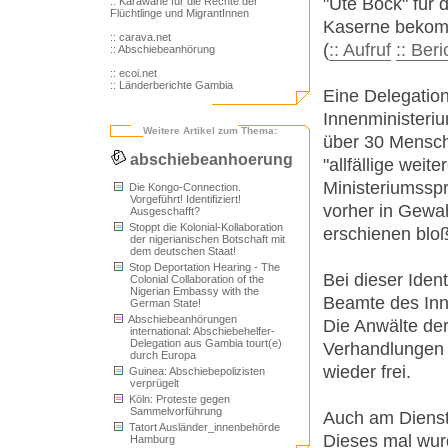
"Ute Bock" für 
:: Karawane für die Rechte der
Flüchtlinge und MigrantInnen
Kaserne bekom
:: carava.net
(
:: Aufruf
:: Beri
:: Abschiebeanhörung
:: ecoi.net
:: Länderberichte Gambia
Eine Delegatio
Innenministeri
Weitere Artikel zum Thema:
über 30 Mensche
abschiebeanhoerung
"allfällige wei
Ministeriumssp
Die Kongo-Connection.
Vorgeführt! Identifiziert!
vorher in Gew
Ausgeschafft?
Stoppt die Kolonial-Kollaboration
erschienen bloß
der nigerianischen Botschaft mit
dem deutschen Staat!
Stop Deportation Hearing - The
Bei dieser Iden
Colonial Collaboration of the
Nigerian Embassy with the
Beamte des Inn
German State!
Abschiebeanhörungen
Die Anwälte der
international: Abschiebehelfer-
Delegation aus Gambia tourt(e)
Verhandlungen 
durch Europa
wieder frei.
Guinea: Abschiebepolizisten
verprügelt
Köln: Proteste gegen
Sammelvorführung
Auch am Dienst
Tatort Ausländer_innenbehörde
Dieses mal wur
Hamburg