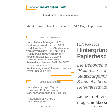
r
deportatiNO
abschiebepraxis
About
::
Links
::
Buchtips
::
Kontakt
::
PGP-Key
::
Impressum
interne verweise
:: Abschiebeanhörungen mit EU-
[ 17. Feb 2009 ]
Geldern finanziert (17. Feb 2009)
:: Erfolgreicher Protest: Abschiebung
Hintergrün
vorerst verhindert (09. Feb 2009)
:: Vorführung zum Anschein der
Papierbesc
Rechtmäßigkeit (11. Jul 2007)
:: 'Wenn Du nicht gehst, dann...'
Sammel-abschiebung? (09. Jul 2007)
Die Behörden b
:: Die 'europäische
Rückführungspolitik': Ein rassistisches
"Heimreise- zer
Projekt (09. Jul 2007)
StaatsbürgerIn
Sammelanhörung
Links zum Artikel:
Herkunftsstaate
:: at.indymedia.org - Migration
:: Spontane Proteste gegen
Massenabschiebung (10. Feb 2009)
Am 09. Feb 200
:: Flüchtlingsrat Hamburg
mögliche Mass
:: Abschiebepolitik