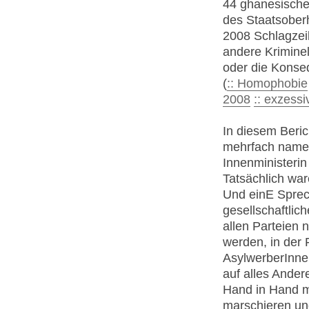
44 ghanesische 
des Staatsober
2008 Schlagzeil
andere Kriminel
oder die Konse
(
:: Homophobie
2008
:: exzess
In diesem Beric
mehrfach namen
Innenministerin 
Tatsächlich war
Und einE Sprech
gesellschaftlic
allen Parteien
werden, in der
AsylwerberInnen
auf alles Ander
Hand in Hand mi
marschieren un