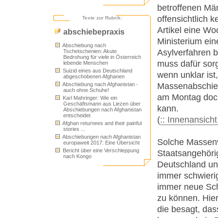
betroffenen Män
offensichtlich k
Texte zur Rubrik:
Artikel eine Woc
abschiebepraxis
Ministerium ei
Abschiebung nach
Asylverfahren b
Tschetschenien: Akute
Bedrohung für viele in Österreich
muss dafür sorg
lebende Menschen
Suizid eines aus Deutschland
wenn unklar ist
abgeschobenen Afghanen
Massenabschiebu
Abschiebung nach Afghanistan -
auch ohne Schuhe!
am Montag doch,
Karl Mahringer: Wie ein
Geschäftsmann aus Liezen über
kann.
Abschiebungen nach Afghanistan
entscheidet
(
:: Innenansich
Afghan returnees and their painful
stories ...
Abschiebungen nach Afghanistan
Solche Massenv
europaweit 2017: Eine Übersicht
Bericht über eine Verschleppung
Staatsangehörig
nach Kongo
Deutschland un
immer schwieri
immer neue Sch
zu können. Hier
die besagt, das