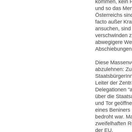
kommen, kein R
und so das Men
Österreichs sin
facto außer Kr
ansuchen, sind
verschwinden z
abwegigere Weg
Abschiebungen 
Diese Massenvor
abzulehnen: Zum
StaatsbürgerIn
Leiter der Zen
Delegationen "
über die Staats
und Tor geöffne
eines Beniners
bedroht war. M
zweifelhaften R
der EU.