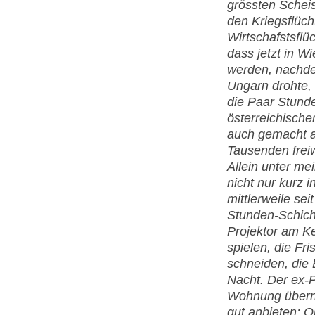
grössten Scheis
den Kriegsflüc
Wirtschafstsflü
dass jetzt in W
werden, nachde
Ungarn drohte, f
die Paar Stunde
österreichisch
auch gemacht am
Tausenden freiw
Allein unter me
nicht nur kurz i
mittlerweile se
Stunden-Schich
Projektor am K
spielen, die Fri
schneiden, die
Nacht. Der ex-P
Wohnung überna
gut anbieten: O