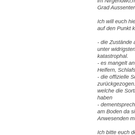
im Nirgendwo,m
Grad Aussentem
Ich will euch hi
auf den Punkt k
- die Zustände 
unter widrigst
katastrophal.
- es mangelt an
Helfern, Schlaf
- die offizielle
zurückgezogen. 
welche die So
haben
- dementsprech
am Boden da sic
Anwesenden maß
Ich bitte euch d