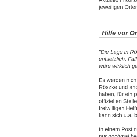
jeweiligen Orte
Hilfe vor O
"Die Lage in Rö
entsetzlich. Fa
wäre wirklich g
Es werden nich
Röszke und ande
haben, für ein 
offiziellen Ste
freiwilligen He
kann sich u.a. 
In einem Postin
nur nochmal bes