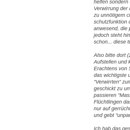
helfen sondern 
Verwirrung der 
zu unnötigem ch
schutzfunktion 
anwesend, die p
jedoch steht hi
schon... diese t
Also bitte dort
Aufstellen und 
Erachtens von 
das wichtigste 
"Verwirrten" zu
geschickt zu u
passieren "Mas
Flüchtlingen da
nur auf gerrüch
und gebt "unpar
Ich hab das ges