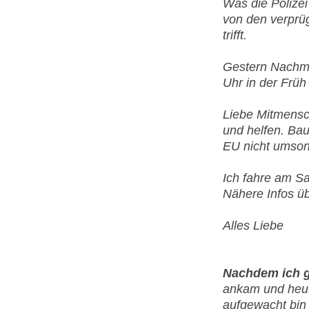
Was die Polizei
von den verprü
trifft.
Gestern Nachmi
Uhr in der Frü
Liebe Mitmensch
und helfen. Ba
EU nicht umson
Ich fahre am S
Nähere Infos üb
Alles Liebe
Nachdem ich g
ankam und heut
aufgewacht bin 