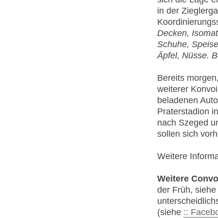
in der Ziegler
Koordinierungss
Decken, Isomat
Schuhe, Speise
Äpfel, Nüsse. 
Bereits morgen
weiterer Konvoi 
beladenen Auto
Praterstadion i
nach Szeged um 
sollen sich vor
Weitere Inform
Weitere Convo
der Früh, sieh
unterscheidlich
(siehe
:: Faceb