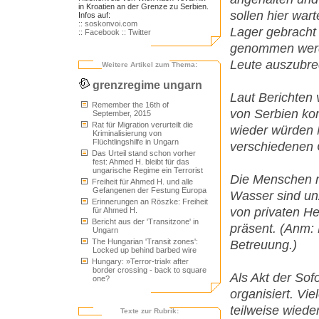
in Kroatien an der Grenze zu Serbien.
sollen hier wart
Infos auf:
:: soskonvoi.com
Lager gebracht 
:: Facebook
:: Twitter
genommen werde
Leute auszubre
Weitere Artikel zum Thema:
grenzregime ungarn
Laut Berichten 
Remember the 16th of
von Serbien ko
September, 2015
Rat für Migration verurteilt die
wieder würden 
Kriminalisierung von
Flüchtlingshilfe in Ungarn
verschiedenen
Das Urteil stand schon vorher
fest: Ahmed H. bleibt für das
ungarische Regime ein Terrorist
Die Menschen m
Freiheit für Ahmed H. und alle
Gefangenen der Festung Europa
Wasser sind unz
Erinnerungen an Röszke: Freiheit
von privaten He
für Ahmed H.
Bericht aus der 'Transitzone' in
präsent. (Anm: M
Ungarn
The Hungarian 'Transit zones':
Betreuung.)
Locked up behind barbed wire
Hungary: »Terror-trial« after
border crossing - back to square
Als Akt der So
one?
organisiert. Vi
teilweise wiede
Texte zur Rubrik: