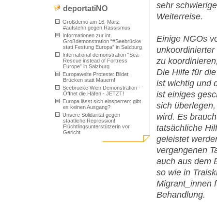
sehr schwierige
deportatiNO
Weiterreise.
Großdemo am 16. März:
#aufstehn gegen Rassismus!
Informationen zur int.
Einige NGOs vor 
Großdemonstration “#Seebrücke
statt Festung Europa” in Salzburg
unkoordinierter
International demonstration “Sea-
zu koordinieren
Rescue instead of Fortress
Europe” in Salzburg
Die Hilfe für 
Europaweite Proteste: Bildet
Brücken statt Mauern!
ist wichtig un
Seebrücke Wien Demonstration -
ist einiges ges
Öffnet die Häfen - JETZT!
Europa lässt sich einsperren: gibt
sich überlegen,
es keinen Ausgang?
Unsere Solidarität gegen
wird. Es brauch
staatliche Repression!
tatsächliche Hil
Flüchtlingsunterstützerin vor
Gericht
geleistet werde
vergangenen Ta
auch aus dem B
so wie in Trais
Migrant_innen 
Behandlung.