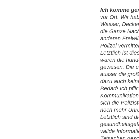
Ich komme ger
vor Ort. Wir ha
Wasser, Decken
die Ganze Nach
anderen Freiwill
Polizei vermitte
Letztlich ist d
wären die hund
gewesen. Die 
ausser die groß
dazu auch keine
Bedarf! Ich pfl
Kommunikation m
sich die Polizis
noch mehr Unru
Letztlich sind
gesundheitsgef
valide Informat
Tatsachen gesch