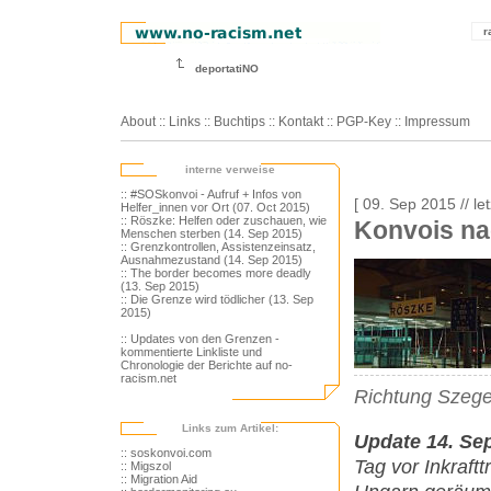
r
deportatiNO
About
::
Links
::
Buchtips
::
Kontakt
::
PGP-Key
::
Impressum
interne verweise
:: #SOSkonvoi - Aufruf + Infos von
[ 09. Sep 2015 // l
Helfer_innen vor Ort (07. Oct 2015)
:: Röszke: Helfen oder zuschauen, wie
Konvois n
Menschen sterben (14. Sep 2015)
:: Grenzkontrollen, Assistenzeinsatz,
Ausnahmezustand (14. Sep 2015)
:: The border becomes more deadly
(13. Sep 2015)
:: Die Grenze wird tödlicher (13. Sep
2015)
:: Updates von den Grenzen -
kommentierte Linkliste und
Chronologie der Berichte auf no-
racism.net
Richtung Szege
Links zum Artikel:
Update 14. Se
:: soskonvoi.com
Tag vor Inkraft
:: Migszol
:: Migration Aid