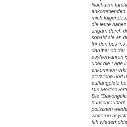
Nachdem farshid
ankommenden Fl
mich folgendes, 
die leute habe
ungarn durch d
sobald sie an d
für den bus in
darüber ob der 
asylvervahren i
über die Lage i
ankommen erklär
plötzliche und 
auffangplatz bef
Die Medienvertr
Die "Davongelau
hubschraubern 
polizisten wiede
weiteren asylsta
Ich wiederhohle