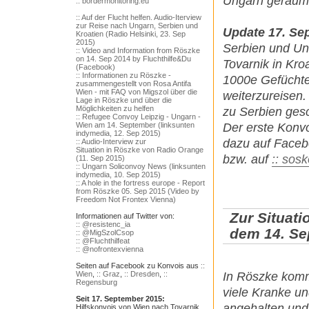
Ungarn geräum
:: bordermonitoring.eu
:: Auf der Flucht helfen. Audio-Iterview
zur Reise nach Ungarn, Serbien und
Update 17. Se
Kroatien (Radio Helsinki, 23. Sep
2015)
Serbien und Un
:: Video and Information from Röszke
on 14. Sep 2014 by Fluchthilfe&Du
Tovarnik in Kro
(Facebook)
:: Informationen zu Röszke -
1000e Gefüchte
zusammengestellt von Rosa Antifa
Wien - mit FAQ von Migszol über die
weiterzureisen.
Lage in Röszke und über die
Möglichkeiten zu helfen
zu Serbien ges
:: Refugee Convoy Leipzig - Ungarn -
Der erste Konvo
Wien am 14. September (linksunten
indymedia, 12. Sep 2015)
dazu auf Faceb
:: Audio-Interview zur
Situation in Röszke von Radio Orange
bzw. auf
:: sos
(11. Sep 2015)
:: Ungarn Soliconvoy News (linksunten
indymedia, 10. Sep 2015)
:: A hole in the fortress europe - Report
from Röszke 05. Sep 2015 (Video by
Freedom Not Frontex Vienna)
Zur Situat
Informationen auf Twitter von:
:: @resistenc_ia
dem 14. Se
:: @MigSzolCsop
:: @Fluchthilfeat
:: @nofrontexvienna
Seiten auf Facebook zu Konvois aus
::
Wien
,
:: Graz
,
:: Dresden
,
::
In Röszke komm
Regensburg
viele Kranke un
Seit 17. September 2015:
angehalten und 
Hilfskonvois von Wien nach Tovarnik