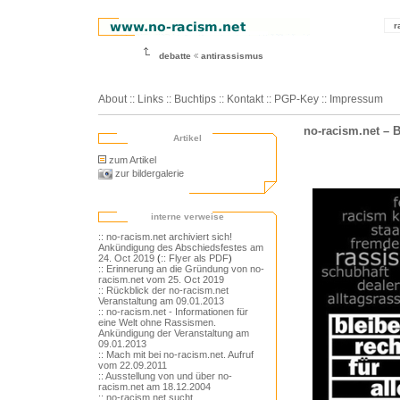
r
debatte
antirassismus
About
::
Links
::
Buchtips
::
Kontakt
::
PGP-Key
::
Impressum
no-racism.net – 
Artikel
zum Artikel
zur bildergalerie
interne verweise
:: no-racism.net archiviert sich!
Ankündigung des Abschiedsfestes am
24. Oct 2019
(
:: Flyer als PDF
)
:: Erinnerung an die Gründung von no-
racism.net vom 25. Oct 2019
:: Rückblick der no-racism.net
Veranstaltung am 09.01.2013
:: no-racism.net - Informationen für
eine Welt ohne Rassismen.
Ankündigung der Veranstaltung am
09.01.2013
:: Mach mit bei no-racism.net. Aufruf
vom 22.09.2011
:: Ausstellung von und über no-
racism.net am 18.12.2004
:: no-racism.net sucht