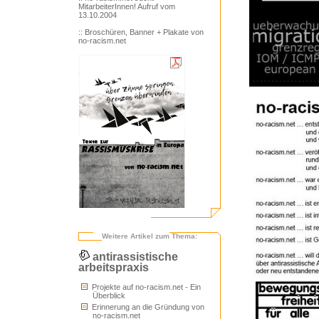
MitarbeiterInnen! Aufruf vom
13.10.2004
:: Broschüren, Banner + Plakate von
no-racism.net
Weitere Artikel zum Thema:
antirassistische
arbeitspraxis
Projekte auf no-racism.net - Ein
Überblick
Erinnerung an die Gründung von
no-racism.net