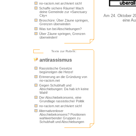
no-racism.net archiviert sich!
Schaffe sichere Räume! Mach
deine Gemeinde zur »Sanctuary
Am 24. Oktober 201
City«
eine Au
Broschüre: Über Zäune springen,
Grenzen überwinden
Was tun bei Abschiebungen?
Über Zäune springen, Grenzen
überwinden!
Texte zur Rubrik:
antirassismus
Rassistische Gesetze
begünstigen die Hetze!
Erinnerung an die Gründung von
no-racism.net
Gegen Schubhaft und
Abschiebungen: Da hab ich keine
Wahl!
Der Abschiebekonsens, eine
Grundlage rassistischer Politik
no-racism.net archiviert sich!
Alternativenloser
Abschiebekonsens? Positionen
wahlwerbender Gruppen zu
Schubhaft und Abschiebungen