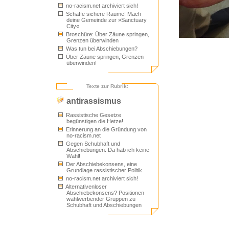
no-racism.net archiviert sich!
Schaffe sichere Räume! Mach
deine Gemeinde zur »Sanctuary
City«
Broschüre: Über Zäune springen,
Grenzen überwinden
Was tun bei Abschiebungen?
Über Zäune springen, Grenzen
überwinden!
Texte zur Rubrik:
antirassismus
Rassistische Gesetze
begünstigen die Hetze!
Erinnerung an die Gründung von
no-racism.net
Gegen Schubhaft und
Abschiebungen: Da hab ich keine
Wahl!
Der Abschiebekonsens, eine
Grundlage rassistischer Politik
no-racism.net archiviert sich!
Alternativenloser
Abschiebekonsens? Positionen
wahlwerbender Gruppen zu
Schubhaft und Abschiebungen