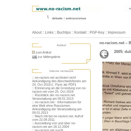
r
debatte
antirassismus
About
::
Links
::
Buchtips
::
Kontakt
::
PGP-Key
::
Impressum
no-racism.net – 
Artikel
2005: du
zum Artikel
zur bildergalerie
interne verweise
:: no-racism.net archiviert sich!
Ankündigung des Abschiedsfestes am
24. Oct 2019
(
:: Flyer als PDF
)
:: Erinnerung an die Gründung von no-
racism.net vom 25. Oct 2019
:: Rückblick der no-racism.net
Veranstaltung am 09.01.2013
:: no-racism.net - Informationen für
eine Welt ohne Rassismen.
Ankündigung der Veranstaltung am
09.01.2013
:: Mach mit bei no-racism.net. Aufruf
vom 22.09.2011
:: Ausstellung von und über no-
racism.net am 18.12.2004
:: no-racism.net sucht