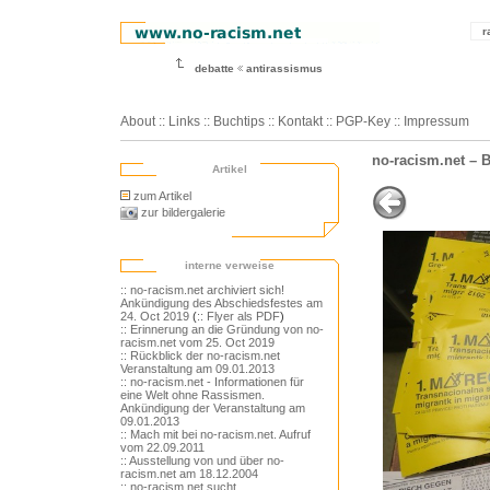
r
debatte
antirassismus
About
::
Links
::
Buchtips
::
Kontakt
::
PGP-Key
::
Impressum
no-racism.net – 
Artikel
zum Artikel
zur bildergalerie
interne verweise
:: no-racism.net archiviert sich!
Ankündigung des Abschiedsfestes am
24. Oct 2019
(
:: Flyer als PDF
)
:: Erinnerung an die Gründung von no-
racism.net vom 25. Oct 2019
:: Rückblick der no-racism.net
Veranstaltung am 09.01.2013
:: no-racism.net - Informationen für
eine Welt ohne Rassismen.
Ankündigung der Veranstaltung am
09.01.2013
:: Mach mit bei no-racism.net. Aufruf
vom 22.09.2011
:: Ausstellung von und über no-
racism.net am 18.12.2004
:: no-racism.net sucht