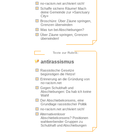
no-racism.net archiviert sich!
Schaffe sichere Räume! Mach
deine Gemeinde zur »Sanctuary
City«
Broschüre: Über Zäune springen,
Grenzen überwinden
Was tun bei Abschiebungen?
Über Zäune springen, Grenzen
überwinden!
Texte zur Rubrik:
antirassismus
Rassistische Gesetze
begünstigen die Hetze!
Erinnerung an die Gründung von
no-racism.net
Gegen Schubhaft und
Abschiebungen: Da hab ich keine
Wahl!
Der Abschiebekonsens, eine
Grundlage rassistischer Politik
no-racism.net archiviert sich!
Alternativenloser
Abschiebekonsens? Positionen
wahlwerbender Gruppen zu
Schubhaft und Abschiebungen