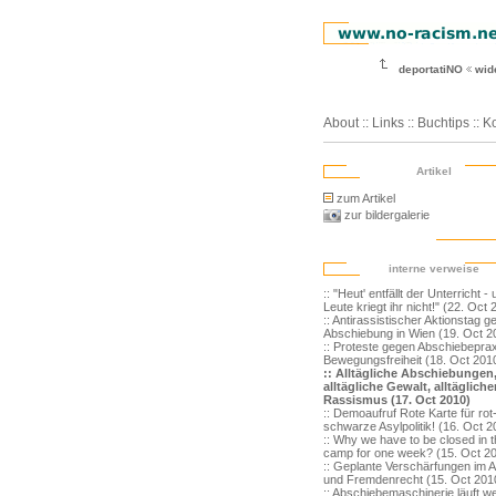
deportatiNO
wid
About
::
Links
::
Buchtips
::
Ko
Artikel
zum Artikel
zur bildergalerie
interne verweise
:: "Heut' entfällt der Unterricht - 
Leute kriegt ihr nicht!" (22. Oct
:: Antirassistischer Aktionstag 
Abschiebung in Wien (19. Oct 2
:: Proteste gegen Abschiebepraxi
Bewegungsfreiheit (18. Oct 201
:: Alltägliche Abschiebungen
alltägliche Gewalt, alltägliche
Rassismus (17. Oct 2010)
:: Demoaufruf Rote Karte für rot
schwarze Asylpolitik! (16. Oct 2
:: Why we have to be closed in 
camp for one week? (15. Oct 2
:: Geplante Verschärfungen im A
und Fremdenrecht (15. Oct 201
:: Abschiebemaschinerie läuft we