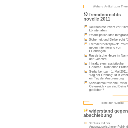
Weitere Artikel zum The
fremdenrechts
novelle 2011
Deutschtest-Pflicht vor Einr
könnte fallen
Emanzipation statt Integrati
Sicherheit und Bleiberecht für
Fremdenrechtspaket: Prote
gegen Internierung von
Flüchtlingen
Rassistische Hetze im Nam
der Gesetze
Inkrafttreten rassistischer
Gesetze - nicht ohne Protes
Gedanken zum 1. Mai 2011:
'Tag der Öffnung' ist in Wahr
ein Tag der Ausgrenzung
Sozialdemokratische Partei
Österreich - wo sind Deine
geblieben?
Texte zur Rubrik:
widerstand gegen
abschiebung
Schluss mit der
Augenauswischerei-Politik d