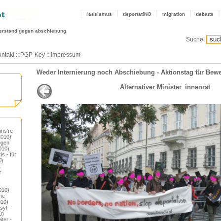
rassismus
deportatiNO
migration
debatte
erstand gegen abschiebung
Suche:
ntakt
::
PGP-Key
::
Impressum
Weder Internierung noch Abschiebung - Aktionstag für Bewe
Alternativer Minister_innenrat
uns're
 2010)
gegen
010)
s - für
0)
,
r
-
010)
the
010)
syl-
0)
iter -