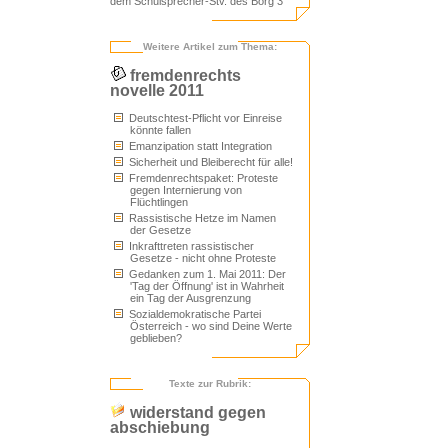
dem Schulsprecher-Stv. des Borg 3
Weitere Artikel zum Thema:
fremdenrechts
novelle 2011
Deutschtest-Pflicht vor Einreise
könnte fallen
Emanzipation statt Integration
Sicherheit und Bleiberecht für alle!
Fremdenrechtspaket: Proteste
gegen Internierung von
Flüchtlingen
Rassistische Hetze im Namen
der Gesetze
Inkrafttreten rassistischer
Gesetze - nicht ohne Proteste
Gedanken zum 1. Mai 2011: Der
'Tag der Öffnung' ist in Wahrheit
ein Tag der Ausgrenzung
Sozialdemokratische Partei
Österreich - wo sind Deine Werte
geblieben?
Texte zur Rubrik:
widerstand gegen
abschiebung