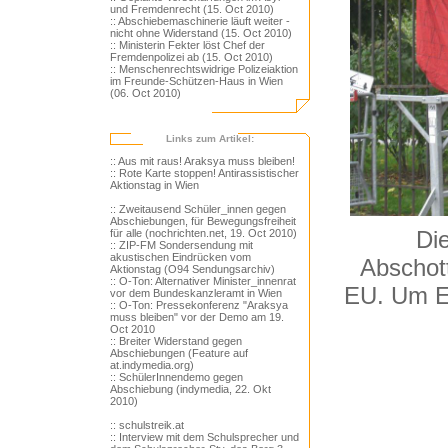
und Fremdenrecht (15. Oct 2010)
:: Abschiebemaschinerie läuft weiter -
nicht ohne Widerstand (15. Oct 2010)
:: Ministerin Fekter löst Chef der
Fremdenpolizei ab (15. Oct 2010)
:: Menschenrechtswidrige Polizeiaktion
im Freunde-Schützen-Haus in Wien
(06. Oct 2010)
Links zum Artikel:
:: Aus mit raus! Araksya muss bleiben!
:: Rote Karte stoppen! Antirassistischer
Aktionstag in Wien
:: Zweitausend Schüler_innen gegen
Abschiebungen, für Bewegungsfreiheit
Die
für alle (nochrichten.net, 19. Oct 2010)
:: ZIP-FM Sondersendung mit
akustischen Eindrücken vom
Abschot
Aktionstag (O94 Sendungsarchiv)
:: O-Ton: Alternativer Minister_innenrat
EU. Um Eu
vor dem Bundeskanzleramt in Wien
:: O-Ton: Pressekonferenz "Araksya
muss bleiben" vor der Demo am 19.
Oct 2010
:: Breiter Widerstand gegen
Abschiebungen (Feature auf
at.indymedia.org)
:: SchülerInnendemo gegen
Abschiebung (indymedia, 22. Okt
2010)
:: schulstreik.at
:: Interview mit dem Schulsprecher und