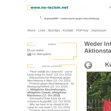
r
deportatiNO
widerstand gegen abschiebung
About
::
Links
::
Buchtips
::
Kontakt
::
PGP-Key
::
Impressum
Weder In
Artikel
Aktionsta
zum Artikel
zur bildergalerie
K
interne verweise
:: "Heut' entfällt der Unterricht - uns're
Leute kriegt ihr nicht!" (22. Oct 2010)
:: Antirassistischer Aktionstag gegen
Abschiebung in Wien (19. Oct 2010)
:: Proteste gegen Abschiebepraxis - für
Bewegungsfreiheit (18. Oct 2010)
:: Alltägliche Abschiebungen,
alltägliche Gewalt, alltäglicher
Rassismus (17. Oct 2010)
:: Demoaufruf Rote Karte für rot-
schwarze Asylpolitik! (16. Oct 2010)
:: Why we have to be closed in the
camp for one week? (15. Oct 2010)
:: Geplante Verschärfungen im Asyl-