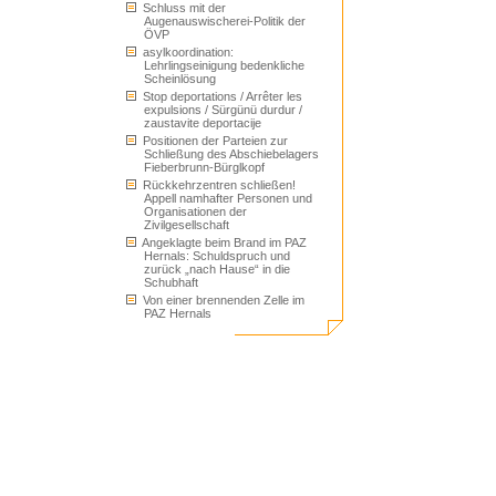
Schluss mit der
Augenauswischerei-Politik der
ÖVP
asylkoordination:
Lehrlingseinigung bedenkliche
Scheinlösung
Stop deportations / Arrêter les
expulsions / Sürgünü durdur /
zaustavite deportacije
Positionen der Parteien zur
Schließung des Abschiebelagers
Fieberbrunn-Bürglkopf
Rückkehrzentren schließen!
Appell namhafter Personen und
Organisationen der
Zivilgesellschaft
Angeklagte beim Brand im PAZ
Hernals: Schuldspruch und
zurück „nach Hause“ in die
Schubhaft
Von einer brennenden Zelle im
PAZ Hernals