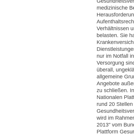
Gesundheitsver
medizinische B
Herausforderung
Aufenthaltsrech
Verhältnissen 
belasten. Sie h
Krankenversich
Dienstleistunge
nur im Notfall 
Versorgung sin
überall, ungekl
allgemeine Gru
Angebote außer
zu schließen. I
Nationalen Pla
rund 20 Stelle
Gesundheitsver
wird im Rahmen
2013" vom Bund 
Plattform Gesun