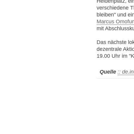
Heldenplatz, e
verschiedene T
bleiben" und e
Marcus Omofum
mit Abschlussk
Das nächste lok
dezentrale Akt
19.00 Uhr im "K
Quelle
:: de.