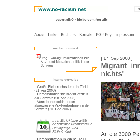
r
deportatiNO
bleiberecht fuer alle
About
::
Links
::
Buchtips
::
Kontakt
::
PGP-Key
::
Impressum
medien zum text
frag - würdig: Informationen zur
[ 17. Sep 2008 ]
Asyl- und Migrationspolitik in der
Migrant_inn
Schweiz
nichts'
interne verweise
:: Große Bleiberechtsdemo in Zürich
(21. Apr 2008)
:: Demonstration 'Bleibrecht jetzt!' in
der Schweiz (08. Apr 2008)
:: Vertreibungspolitik gegen
abgewiesene AsylwerberInnen in der
Schweiz (30. Dec 2007)
:: Fr, 10. Oktober 2008
dezentraler Aktionstag für
Bewegungs- und
Bleibefreiheit
An die 3000 Pe
::
Demonstration in Wien:
16:00