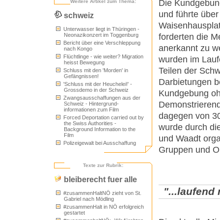
Die Kundgebung
Weitere Artikel zum Thema:
und führte über
schweiz
Waisenhausplat
Unterwasser liegt in Thüringen -
forderten die M
Neonazikonzert im Toggenburg
Bericht über eine Verschleppung
anerkannt zu w
nach Kongo
Flüchtlinge - wie weiter? Migration
wurden im Lauf
heisst Bewegung
Teilen der Schw
Schluss mit den 'Morden' in
Gefängnissen!
Darbietungen bek
'Schluss mit der Heuchelei!' -
Grossdemo in der Schweiz
Kundgebung ohn
Zwangsausschaffungen aus der
Demonstrierend
Schweiz - Hintergrund-
informationen zum Film
dagegen von 30
Forced Deportation carried out by
the Swiss Authorities -
wurde durch die
Background Information to the
Film
und Waadt organ
Polizeigewalt bei Ausschaffung
Gruppen und Or
Texte zur Rubrik:
bleiberecht fuer alle
"...laufend
#zusammenHaltNÖ zieht von St.
Gabriel nach Mödling
#zusammenHalt in NÖ erfolgreich
gestartet