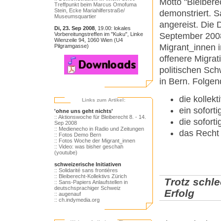
Motto "Bleibere
Treffpunkt beim Marcus Omofuma
Stein, Ecke Mariahilferstraße/
demonstriert. 
Museumsquartier
angereist. Die 
Di, 23. Sep 2008
, 19.00: lokales
September 2008.
Vorbereitungstreffen im "Kuku", Linke
Wienzeile 94, 1060 Wien (U4
Migrant_innen i
Pilgramgasse)
offenere Migra
politischen Sc
in Bern. Folge
die kollek
Links zum Artikel:
ein sofort
'ohne uns geht nichts'
:: Aktionswoche für Bleiberecht 8. - 14.
die sofort
Sep 2008
:: Medienecho in Radio und Zeitungen
das Recht
:: Fotos Demo Bern
:: Fotos Woche der Migrant_innen
:: Video: was bisher geschah
(youtube)
schweizerische Initiativen
:: Solidarité sans frontières
:: Bleiberecht-Kollektivs Zürich
Trotz schl
:: Sans-Papiers Anlaufstellen in
deutschsprachiger Schweiz
Erfolg
:: augenauf
:: ch.indymedia.org