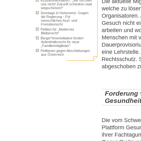
Die aktuelle Mi
#zusammenhaltNÖ: „Wir fürchten
uns nicht! Zukunft schenken statt
welche zu lösen
wegschicken!“
Sonntags in Hohenems: Gegen
Organisatoren.
die Regierung - Für
menschliches Asyl- und
Gesuch nicht ei
Fremdenrecht
arbeiten und wo
Petition für „Modernes
Bleiberecht“
Menschen mit v
Bürger*inneninitiative fordert
Aufenthaltsrecht für neue
Dauerprovisori
„Familienmitglieder“
Petitionen gegen Abschiebungen
eine Lehrstelle
aus Österreich
Rechtsschutz. S
abgeschoben z
Forderung 
Gesundhei
Die vom Schwei
Plattform Gesun
ihrer Fachtagu