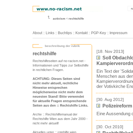
r
activism
rechtshilfe
About
::
Links
::
Buchtips
::
Kontakt
::
PGP-Key
::
Impressum
beschreibung der rubrik
[18. Nov 2013]
rechtshilfe
Soll Obdachlos
Rechtshilfeseiten auf no-racism.net -
Kampierverordn
Informationen und Tipps zur Selbsthilfe
in rechtlichen Fragen.
Ein Text der 'Solid
Menschen aus dem W
ACHTUNG: Dieses Seiten sind
Kampierverordnung
nicht mehr aktuell, rechtliche
der Votivkirche E
Hinweise entsprechen
möglicherweise nicht mehr dem
neuesten Stand! Bitte verwendet
[30. Aug 2012]
für aktuelle Fragen entsprechende
Polizeireform
Seiten aus den
:: Rechtshilfe Links
.
Eine Aussendung de
Archiv
:: Rechtshilfemanual der
Rechtshilfe Wien aus dem Jahr 2000 -
nicht mehr aktuell!
[30. Oct 2010]
Aktuelles unter
:: rotehilfe.wien