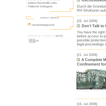
Rechthilfekol
:: weitere Rechtshilfe Links
Durch die Gründung
:: Politische Gefangene
RH-Strukturen auf
weitere rubriken
[25. Jul 2008]
versammlungsrecht
Don't Talk to
You have the right t
before access to pr
powered by / running on
spunQ
possible protection
legal proceedings a
[21. Jul 2008]
A Complete Mi
Confinement for 
[16. Jul 2008]