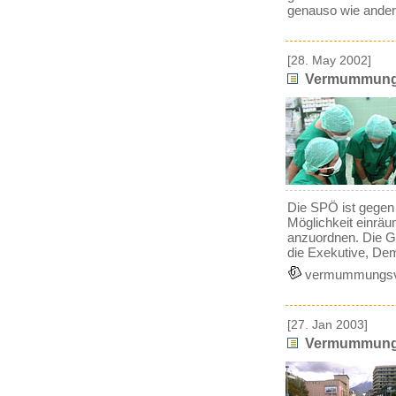
genauso wie andere
[28. May 2002]
Vermummungsv
Die SPÖ ist gegen e
Möglichkeit einr
anzuordnen. Die G
die Exekutive, De
vermummungsv
[27. Jan 2003]
Vermummungsve