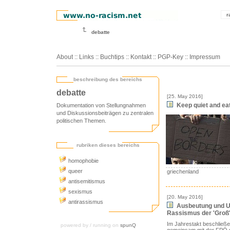
r
debatte
About
::
Links
::
Buchtips
::
Kontakt
::
PGP-Key
::
Impressum
beschreibung des bereichs
debatte
[25. May 2016]
Keep quiet and ea
Dokumentation von Stellungnahmen
und Diskussionsbeiträgen zu zentralen
politischen Themen.
rubriken dieses bereichs
homophobie
queer
griechenland
antisemitismus
sexismus
[20. May 2016]
antirassismus
Ausbeutung und U
Rassismus der 'Groß'-
Im Jahrestakt beschlie
powered by / running on
spunQ