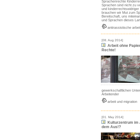
Sprachenrechte Kinderrec
Sprachen sind nicht zu v
und kinderrechtswidrige
brauchen wir Mut zum Sp
Bereitschaft, uns mitein
und Sprachen dieses Lan
antirassistische arbei
[08. Aug 2014]
Arbeit ohne Papiere
Rechte!
gewerkschaftlichen Unte
Arbeitender
arbeit und migration
[01. May 2014]
Kulturzentrum im 
dem Aus!?