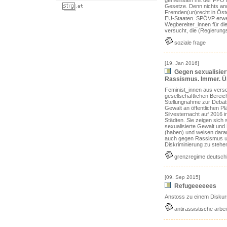
gemeinsam mit der FPÖ n
Gesetze. Denn nichts and
Fremden(un)recht in Öste
EU-Staaten. SPÖVP erwei
Wegbereiter_innen für di
versucht, die (Regierung
soziale frage
[19. Jan 2016]
Gegen sexualisier
Rassismus. Immer. Ü
Feminist_innen aus vers
gesellschaftlichen Bereic
Stellungnahme zur Debatt
Gewalt an öffentlichen Pl
Silvesternacht auf 2016 
Städten. Sie zeigen sich s
sexualisierte Gewalt und
(haben) und weisen darauf
auch gegen Rassismus 
Diskriminierung zu stehe
grenzregime deutsch
[09. Sep 2015]
Refugeeeeees
Anstoss zu einem Diskur
antirassistische arbei