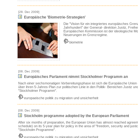
[28. Dec 2009]
Europäische 'Biometrie-Strategien'
Die "Vision für ein integriertes europäisches Gre
Jahrhundert" der General- direktion Justiz, Freihe
Europäischen Kommission ist der ideologische Mo
Neuerungen im Grenzregime.
biometrie
[08. Dec 2009]
Europäisches Parlament nimmt Stockholmer Programm an
Nach einer sechsmonatigen Vorbereitungsphase ist sich die Europäische Union (
über ihren 5-Jahres-Plan zur politischen Linie in den Politik- Bereichen Justiz u
"Stockholmer Programm".
europaeische politik zu migration und unsicherheit
[08. Dec 2009]
Stockholm programme adopted by the European Parliament
After six months of preparation, the European Union has almost reached agre
schedule) on its 5-year plan for policy in the area of "freedom, security and justi
"Stockholm Programme".
europaeische politik zu migration und unsicherheit