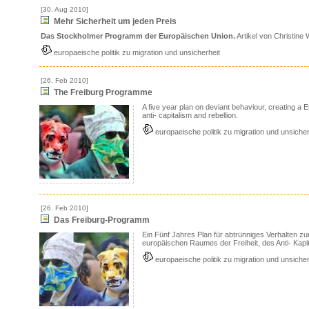
[30. Aug 2010]
Mehr Sicherheit um jeden Preis
Das Stockholmer Programm der Europäischen Union.
Artikel von Christine 
europaeische politik zu migration und unsicherheit
[26. Feb 2010]
The Freiburg Programme
A five year plan on deviant behaviour, creating a
anti- capitalism and rebellion.
europaeische politik zu migration und unsicher
[26. Feb 2010]
Das Freiburg-Programm
Ein Fünf Jahres Plan für abtrünniges Verhalten zu
europäischen Raumes der Freiheit, des Anti- Kapit
europaeische politik zu migration und unsicher