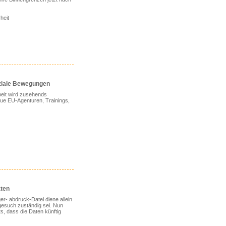
heit
ziale Bewegungen
beit wird zusehends
ue EU-Agenturen, Trainings,
aten
er- abdruck-Datei diene allein
lgesuch zuständig sei. Nun
, dass die Daten künftig