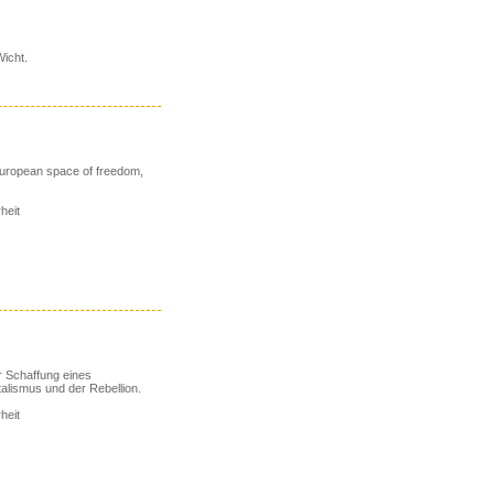
Wicht.
 European space of freedom,
heit
r Schaffung eines
alismus und der Rebellion.
heit