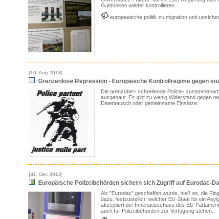
Gutdünken wieder kontrollieren.
europaeische politik zu migration und unsicher
[10. Aug 2013]
Grenzenlose Repression - Europäische Kontrollregime gegen so
Die grenzüber- schreitende Polizei- zusammenar
ausgebaut. Es gibt zu wenig Widerstand gegen ne
Datentausch oder gemeinsame Einsätze.
[31. Dec 2012]
Europäische Polizeibehörden sichern sich Zugriff auf Eurodac-D
Als "Eurodac" geschaffen wurde, hieß es, die Fing
dazu, festzustellen, welcher EU-Staat für ein Asy
akzeptiert der Innenausschuss des EU-Parlaments
auch für Polizeibehörden zur Verfügung stehen.