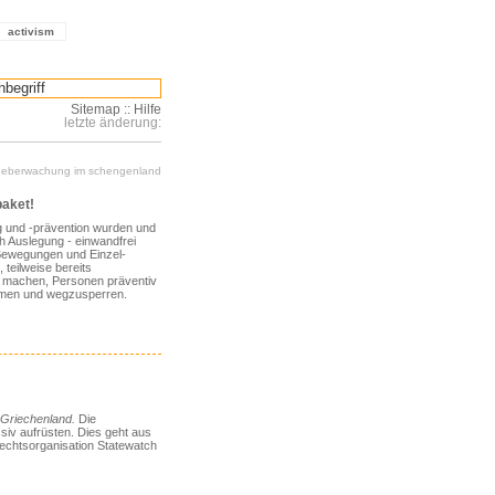
activism
Sitemap
::
Hilfe
letzte änderung:
 ueberwachung im schengenland
paket!
 und -prävention wurden und
h Auslegung - einwandfrei
e Bewegungen und Einzel­
 teilweise bereits
h machen, Personen präventiv
ehmen und wegzusperren.
n Griechenland.
Die
siv aufrüsten. Dies geht aus
rechtsorganisation Statewatch