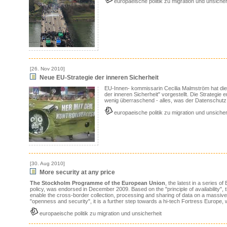
europaeische politik zu migration und unsicher
[26. Nov 2010]
Neue EU-Strategie der inneren Sicherheit
EU-Innen- kommissarin Cecilia Malmström hat die
der inneren Sicherheit" vorgestellt. Die Strategie 
wenig überraschend - alles, was der Datenschutz
europaeische politik zu migration und unsicher
[30. Aug 2010]
More security at any price
The Stockholm Programme of the European Union
, the latest in a series 
policy, was endorsed in December 2009. Based on the "principle of availability"
enable the cross-border collection, processing and sharing of data on a massiv
"openness and security", it is a further step towards a hi-tech Fortress Europe, w
europaeische politik zu migration und unsicherheit