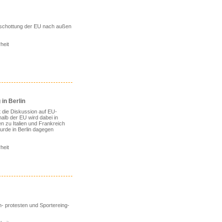
Abschottung der EU nach außen
heit
in Berlin
 die Diskussion auf EU-
alb der EU wird dabei in
n zu Italien und Frankreich
wurde in Berlin dagegen
heit
- protesten und Sportereing-