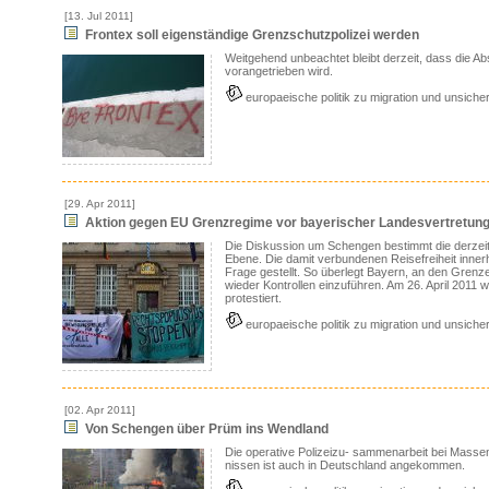
[13. Jul 2011]
Frontex soll eigenständige Grenzschutzpolizei werden
Weitgehend unbeachtet bleibt derzeit, dass die 
vorangetrieben wird.
europaeische politik zu migration und unsicher
[29. Apr 2011]
Aktion gegen EU Grenzregime vor bayerischer Landesvertretung 
Die Diskussion um Schengen bestimmt die derzeit
Ebene. Die damit verbundenen Reisefreiheit innerh
Frage gestellt. So überlegt Bayern, an den Grenze
wieder Kontrollen einzuführen. Am 26. April 2011 
protestiert.
europaeische politik zu migration und unsicher
[02. Apr 2011]
Von Schengen über Prüm ins Wendland
Die operative Polizeizu- sammenarbeit bei Massen
nissen ist auch in Deutschland angekommen.