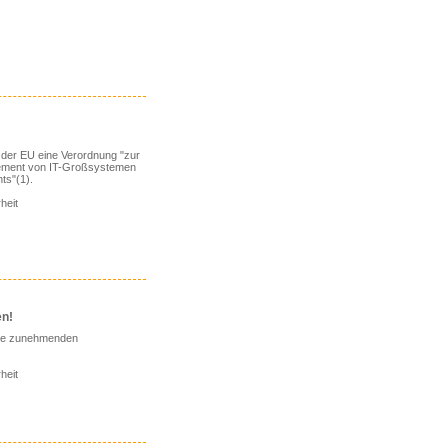
 der EU eine Verordnung "zur
gement von IT-Großsyste­men
ts"(1).
heit
en!
die zunehmenden
heit