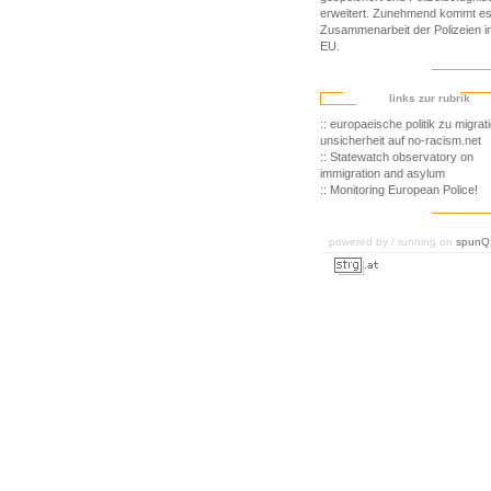
erweitert. Zunehmend kommt es
Zusammenarbeit der Polizeien i
EU.
links zur rubrik
:: europaeische politik zu migrat
unsicherheit auf no-racism.net
:: Statewatch observatory on
immigration and asylum
:: Monitoring European Police!
powered by / running on
spunQ