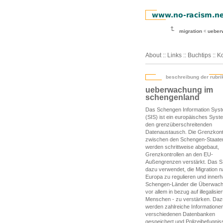
migration
ueber
About
::
Links
::
Buchtips
::
Ko
beschreibung der rubri
ueberwachung im
schengenland
Das Schengen Information Sys
(SIS) ist ein europäisches Syst
den grenzüberschreitenden
Datenaustausch. Die Grenzkont
zwischen den Schengen-Staate
werden schrittweise abgebaut,
Grenzkontrollen an den EU-
Außengrenzen verstärkt. Das S
dazu verwendet, die Migration 
Europa zu regulieren und innerh
Schengen-Länder die Überwach
vor allem in bezug auf illegalisier
Menschen - zu verstärken. Daz
werden zahlreiche Informationen
verschiedenen Datenbanken
gespeichert und Polizeibefugnis