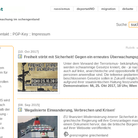
rassismus
deportatiNO
migration
debatte
wachung im schengenland
Suche:
ntakt
::
PGP-Key
::
Impressum
k
Rubrik:
[10. Oct 2017]
Freiheit stirbt mit Sicherheit! Gegen ein erneutes Überwachungs
Unter dem Vorwand der Terrorismus- bekämpfung
werden schwammige Gesetze kreiert, die - je nac
tem
auch auf linke, anarchistische und oppositionell
em für
personen anwendbar sind. Die teilweise geplanten,
beschlossenen Gesetze sollen in Zukunft möglic
rollen
aufgrund ihrer staatskriti­schen Haltung festzun
Demonstration: Mi, 25. Okt 2017, 18 Uhr, Wien
n
IS wird
nach
[08. Sep 2015]
alb der
'Illegalisierte Einwanderung, Verbrechen und Krisen'
ung -
EU finanziert Modernisierung innerer Sicherheit i
te
griechische Regierung will ihre Grenzanlagen mas
u
einem Dokument hervor, das die britische Bürger
 in
auf ihrer Webseite veröffentlicht.
grenzregime griechenland
se