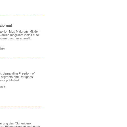
Maiorum!
iaktion Mos Maiorum. Mit der
sollen möglichst viele Leute
routen usw. gesammelt
heit
els demanding Freedom of
f Migrants and Refugees.
 was published.
heit
nderung des "Schengen-
hre Binnengrenzen jetzt nach