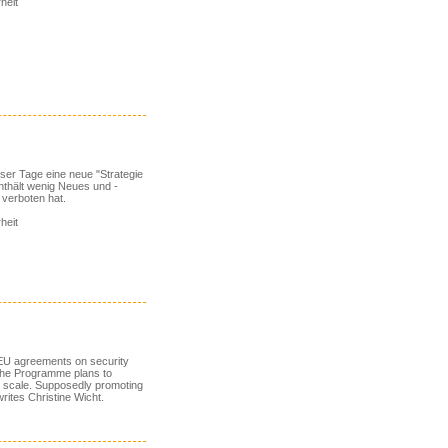
heit
ser Tage eine neue "Strategie
enthält wenig Neues und -
 verboten hat.
heit
of EU agreements on security
, the Programme plans to
e scale. Supposedly promoting
rites Christine Wicht.