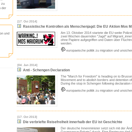
 zu
n der
[17. Oct 2014]
Rassistische Kontrollen als Menschenjagd: Die EU Aktion Mos 
Am 13. Oktober 2014 startete die EU-weite Polize
ion und
zwei Wochen dauernden "Jagd" auf Migrant_innen 
ohne Papiere aufgegriffen und Daten über Flucht
werden.
europaeische politik zu migration und unsicher
[04. Jun 2014]
Anti - Schengen Declaration
The "March for Freedom" is heading on to Bruss
Movement and to abolish borders and detention o
During the stop in Schengen following declaration
europaeische politik zu migration und unsicher
[17. Oct 2013]
Die verbriefte Reisefreiheit innerhalb der EU ist Geschichte
Der deutsche Innenminister setzt sich mit der Ä
Governance-Pakets" durch. Eine Regierung darf i