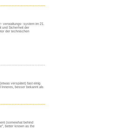
nz- verwaltungs- system im 21.
it und Sicherheit der
tor der technischen
etwas verspätet) fast einig
nd Inneres, besser bekannt als
ement (somewhat behind
ce", better known as the