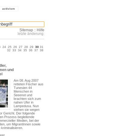
activism
Sitemap
::
Hilfe
letzte änderung:
3
24
25
26
27
28
29
30
31
32
33
34
35
36
37
38
ler,
men und
el
Am 08. Aug 2007
retteten Fischer aus
Tunesien 44
Menschen in
Seeenot und
brachten sich zum
nahen Ufer in
Lampedusa. Nun
stehen sie wegen
r Gericht. Der folgende
e den Prozess begleitende
mmerzieller Medien, bei der
den, um MigrantInnen sowie
kriminalisieren.
meer