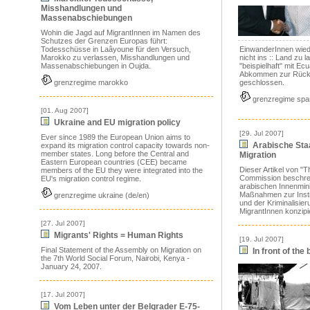
Misshandlungen und
Massenabschiebungen
Wohin die Jagd auf MigrantInnen im Namen des
Schutzes der Grenzen Europas führt:
Todesschüsse in Laâyoune für den Versuch,
EinwanderInnen
wied
Marokko zu verlassen, Misshandlungen und
nicht ins
:: Land
zu la
Massenabschiebungen in Oujda.
"beispielhaft" mit Ecu
Abkommen zur Rückf
grenzregime marokko
geschlossen.
grenzregime spa
[01. Aug 2007]
Ukraine and EU migration policy
[29. Jul 2007]
Ever since 1989 the European Union aims to
Arabische Staa
expand its migration control capacity towards non-
member states. Long before the Central and
Migration
Eastern European countries (CEE) became
Dieser Artikel von "
members of the EU they were integrated into the
Commission beschrei
EU's migration control regime.
arabischen Innenmin
Maßnahmen zur Instit
grenzregime ukraine (de/en)
und der Kriminalisier
MigrantInnen konzipie
[27. Jul 2007]
Migrants' Rights = Human Rights
[19. Jul 2007]
Final Statement of the Assembly on Migration on
In front of the
the 7th World Social Forum, Nairobi, Kenya -
January 24, 2007.
[17. Jul 2007]
Vom Leben unter der Belgrader E-75-