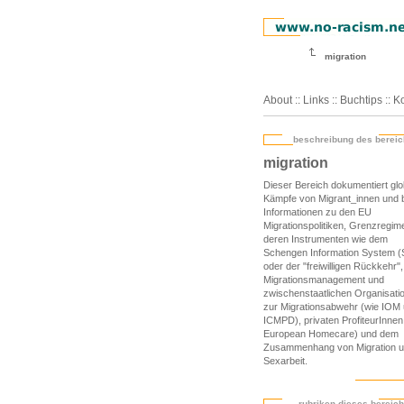
migration
About
::
Links
::
Buchtips
::
Ko
beschreibung des berei
migration
Dieser Bereich dokumentiert glo
Kämpfe von Migrant_innen und b
Informationen zu den EU
Migrationspolitiken, Grenzregim
deren Instrumenten wie dem
Schengen Information System (
oder der "freiwilligen Rückkehr",
Migrationsmanagement und
zwischenstaatlichen Organisati
zur Migrationsabwehr (wie IOM
ICMPD), privaten ProfiteurInnen
European Homecare) und dem
Zusammenhang von Migration 
Sexarbeit.
rubriken dieses bereic