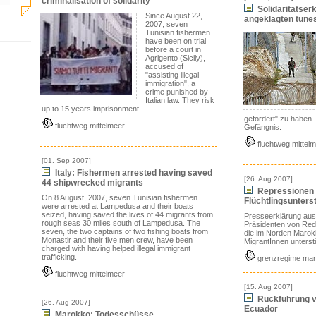
criminalisation of solidarity
Solidaritätserk
Since August 22,
angeklagten tune
2007, seven
Tunisian fishermen
have been on trial
before a court in
Agrigento (Sicily),
accused of
"assisting illegal
immigration", a
crime punished by
Italian law. They risk
up to 15 years imprisonment.
gefördert" zu haben. 
fluchtweg mittelmeer
Gefängnis.
fluchtweg mittel
[01. Sep 2007]
Italy: Fishermen arrested having saved
[26. Aug 2007]
44 shipwrecked migrants
Repressionen
On 8 August, 2007, seven Tunisian fishermen
Flüchtlingsunters
were arrested at Lampedusa and their boats
seized, having saved the lives of 44 migrants from
Presseerklärung au
rough seas 30 miles south of Lampedusa. The
Präsidenten von Red
seven, the two captains of two fishing boats from
die im Norden Marok
Monastir and their five men crew, have been
MigrantInnen unterstü
charged with having helped illegal immigrant
trafficking.
grenzregime ma
fluchtweg mittelmeer
[15. Aug 2007]
Rückführung v
[26. Aug 2007]
Ecuador
Marokko: Todesschüsse,