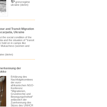
grenzregime
ukraine (de/en)
our and Transit Migration
scarpatia, Ukraine
t the social condition of the
a and the situation of "transit
 hold on in camps like
r Mukachevo (women and
ine (de/en)
Anerkennung der
rokko
Erklärung des
Nachfolgekomitees
der euro-
afrikanischen NGO-
Konferenz
"Migrationen,
Grundrechte und
Bewegungsfreiheit"
anlässlich der
Zuerkennung des
Sitzes des UNHCR