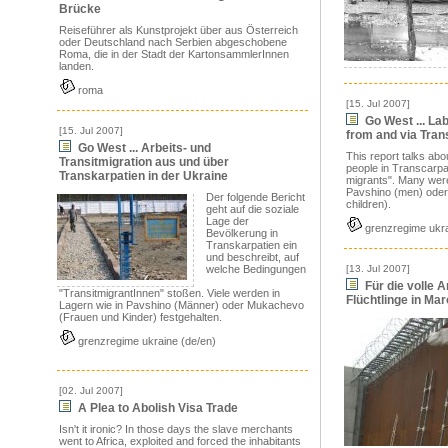
Brücke
Reiseführer als Kunstprojekt über aus Österreich
oder Deutschland nach Serbien abgeschobene
Roma, die in der Stadt der KartonsammlerInnen
landen.
roma
[15. Jul 2007]
Go West ... Lab
[15. Jul 2007]
from and via Tran
Go West ... Arbeits- und
This report talks abou
Transitmigration aus und über
people in Transcarpati
Transkarpatien in der Ukraine
migrants". Many were
Pavshino (men) ode
Der folgende Bericht
children).
geht auf die soziale
Lage der
grenzregime ukra
Bevölkerung in
Transkarpatien ein
und beschreibt, auf
welche Bedingungen
[13. Jul 2007]
Für die volle 
"TransitmigrantInnen" stoßen. Viele werden in
Flüchtlinge in Ma
Lagern wie in Pavshino (Männer) oder Mukachevo
(Frauen und Kinder) festgehalten.
grenzregime ukraine (de/en)
[02. Jul 2007]
A Plea to Abolish Visa Trade
Isn't it ironic? In those days the slave merchants
went to Africa, exploited and forced the inhabitants