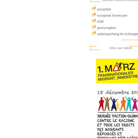
sexarbeit
european homecare
IOM
grenzregime
ueberwachung im schenge
links zur rubrik