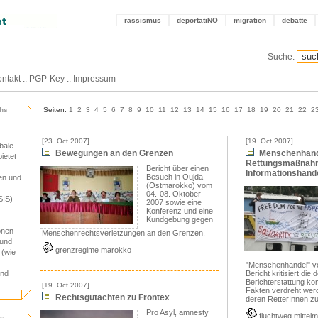
rassismus
deportatiNO
migration
debatte
Suche:
ntakt
::
PGP-Key
::
Impressum
chs
Seiten:
1
2
3
4
5
6
7
8
9
10
11
12
13
14
15
16
17
18
19
20
21
22
2
[23. Oct 2007]
[19. Oct 2007]
bale
Bewegungen an den Grenzen
Menschenhänd
ietet
Rettungsmaßnah
Bericht über einen
Informationshand
Besuch in Oujda
en und
(Ostmarokko) vom
04.-08. Oktober
SIS)
2007 sowie eine
Konferenz und eine
Kundgebung gegen
onen
Menschenrechtsverletzungen an den Grenzen.
 und
grenzregime marokko
 (wie
"Menschenhandel" vo
und
Bericht kritisiert di
Berichterstattung ko
[19. Oct 2007]
Fakten verdreht wer
Rechtsgutachten zu Frontex
deren RetterInnen zu 
Pro Asyl, amnesty
fluchtweg mittel
hs