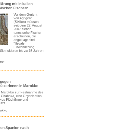
lärung mit in Italien
sischen Fischern
Vor dem Gericht
von Agrigent
(Sizilien) müssen
seit dem 22. August
2007 sieben
tunesische Fischer
erscheinen, die
angeklagt sind,
"illegale
Einwanderung
Sie riskieren bis zu 15 Jahren
meer
 gegen
tützerInnen in Marokko
s Marokko zur Festnahme des
 Chabaka, eine Organisation
kos Flüchtlinge und
tzt.
rokko
on Spanien nach