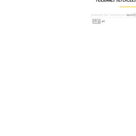
powered by / running on
spunQ