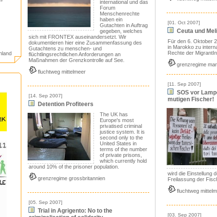
international und das
Forum
Menschenrechte
haben ein
[01. Oct 2007]
Gutachten in Auftrag
Ceuta und Meli
gegeben, welches
sich mit FRONTEX auseinandersetzt. Wir
Für den 6. Oktober 2
dokumentieren hier eine Zusammenfassung des
in Marokko zu interna
Gutachtens zu menschen- und
Rechte der MigrantI
nland
flüchtlingsrechtlichen Anforderungen an
Maßnahmen der Grenzkontrolle auf See.
grenzregime ma
fluchtweg mittelmeer
[11. Sep 2007]
SOS vor Lamped
[14. Sep 2007]
mutigen Fischer!
Detention Profiteers
The UK has
Europe's most
privatised criminal
justice system. It is
second only to the
United States in
terms of the number
of private prisons,
which currently hold
around 10% of the prisoner population.
wird die Einstellung 
grenzregime grossbritannien
Freilassung der Fisc
fluchtweg mittel
[05. Sep 2007]
Trial in Agrigento: No to the
[03. Sep 2007]