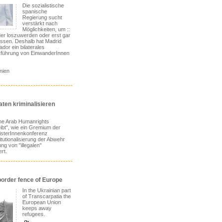
Die sozialistische
spanische
Regierung sucht
verstärkt nach
Möglichkeiten, um
::
er loszuwerden oder erst gar
ssen. Deshalb hat Madrid
ador ein bilaterales
ührung von EinwanderInnen
nien
ten kriminalisieren
The Arab Humanrights
bt", wie ein Gremium der
isterInnenkonferenz
utionalisierung der Abwehr
ung von "illegalen"
rt.
 border fence of Europe
In the Ukrainian part
of Transcarpatia the
European Union
keeps away
refugees.