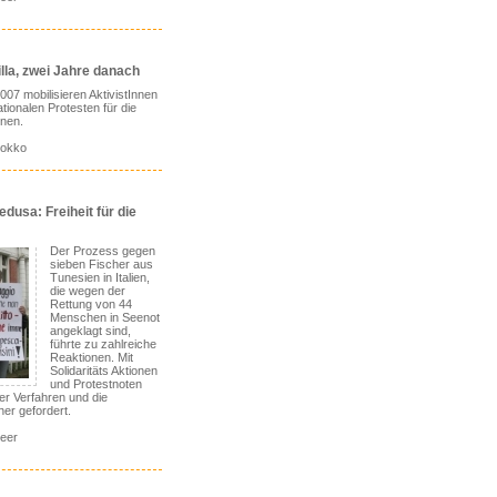
lla, zwei Jahre danach
007 mobilisieren AktivistInnen
tionalen Protesten für die
nnen.
rokko
usa: Freiheit für die
Der Prozess gegen
sieben Fischer aus
Tunesien in Italien,
die wegen der
Rettung von 44
Menschen in Seenot
angeklagt sind,
führte zu zahlreiche
Reaktionen. Mit
Solidaritäts Aktionen
und Protestnoten
der Verfahren und die
her gefordert.
meer