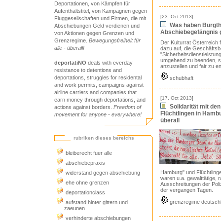
Deportationen, von Kämpfen für
Aufenthaltstitel, von Kampagnen gegen
[23. Oct 2013]
Fluggesellschaften und Firmen, die mit
Was haben Burgth
Abschiebungen Geld verdienen und
Abschiebegefängnis
von Aktionen gegen Grenzen und
Grenzregime.
Bewegungsfreiheit für
Der Kulturrat Österreich 
alle - überall!
dazu auf, die Geschäfts
"Sicherheitsdienstleist
umgehend zu beenden, se
deportatiNO
deals with everday
anzustellen und fair zu e
resistance to detentions and
deportations, struggles for residental
schubhaft
and work permits, campaigns against
airline carriers and companies that
[17. Oct 2013]
earn money through deportations, and
Solidarität mit d
actions against borders.
Freedom of
Flüchtlingen in Hambu
movement for anyone - everywhere!
überall
rubriken dieses bereichs
bleiberecht fuer alle
abschiebepraxis
Hamburg" und Flüchtlinge
widerstand gegen abschiebung
waren u.a. gewalttätige, 
ehe ohne grenzen
Ausschreitungen der Pol
der vergangen Tagen.
deportationclass
grenzregime deutsch
aufstand hinter gittern und
zaeunen
verhinderte abschiebungen