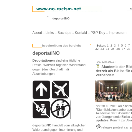
r
deportatiNO
About
::
Links
::
Buchtips
::
Kontakt
::
PGP-Key
::
Impressum
beschreibung des bereichs
Seiten:
1
2
3
4
5
6
7
32
33
34
35
36
37
38
deportatiNO
Deportationen
sind eine tödliche
[29. Oct 2013]
Praxis. Weltweit regt sich Widerstand
Akademie der Bild
gegen (das Geschäft mit)
derzeit als Bleibe für
Abschiebungen.
verhandelt
der 30.10.2013 als Sticht
Räumlichkeiten anberaumt
Akademie der Bildenden 
vorrübergehende Bleibe 
updates.
Kommt zur Aka
deportatiNO
handelt vom alltäglichen
refugee protest camp
Widerstand gegen Internierung und