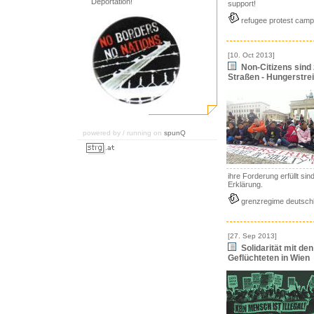
Deportation!
support!
refugee protest camp
[10. Oct 2013]
Non-Citizens sind 
Straßen - Hungerstrei
powered by / running on
spunQ
ihre Forderung erfüllt sin
Erklärung.
grenzregime deutsch
[27. Sep 2013]
Solidarität mit de
Geflüchteten in Wien