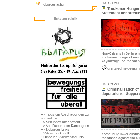
[14. Oct 2013]
noborder action
Trockener Hungerst
Statement der streik
links zur rubrik
Non-Citizens in Berlin am
trockenen Hungerstreiks 
Asylanträge. no-racism.n
grenzregime deutsch
[10. Oct 2013]
Criminalisation of
deporations - Support
--> Tipps um Abschiebungen zu
verhindern
--> Schubhaft abschaffen!
--> Anti-Deportation Kampagnen
--> Noborder Links
:: Videos bei kanalB
Korneuburg lower austria
:: Umbruch Videofenster: No
resistance against the au