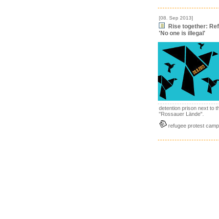
[08. Sep 2013]
Rise together: Re
'No one is illegal'
detention prison next to t
"Rossauer Lände".
refugee protest camp