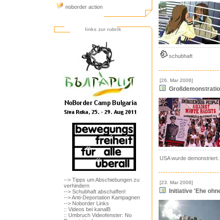
noborder action
links zur rubrik
schubhaft
[26. Mar 2006]
Großdemonstration
USA wurde demonstriert.
--> Tipps um Abschiebungen zu
[23. Mar 2006]
verhindern
Initiative 'Ehe oh
--> Schubhaft abschaffen!
--> Anti-Deportation Kampagnen
--> Noborder Links
:: Videos bei kanalB
:: Umbruch Videofenster: No