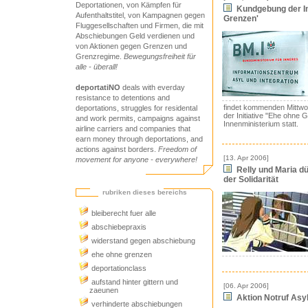
Deportationen, von Kämpfen für
Kundgebung der Ini
Aufenthaltstitel, von Kampagnen gegen
Grenzen'
Fluggesellschaften und Firmen, die mit
Abschiebungen Geld verdienen und
von Aktionen gegen Grenzen und
Grenzregime.
Bewegungsfreiheit für
alle - überall!
deportatiNO
deals with everday
resistance to detentions and
findet kommenden Mittwo
deportations, struggles for residental
der Initiative "Ehe ohne
and work permits, campaigns against
Innenministerium statt.
airline carriers and companies that
earn money through deportations, and
actions against borders.
Freedom of
[13. Apr 2006]
movement for anyone - everywhere!
Relly und Maria dü
der Solidarität
rubriken dieses bereichs
bleiberecht fuer alle
abschiebepraxis
widerstand gegen abschiebung
ehe ohne grenzen
deportationclass
aufstand hinter gittern und
[06. Apr 2006]
zaeunen
Aktion Notruf Asyl.
verhinderte abschiebungen