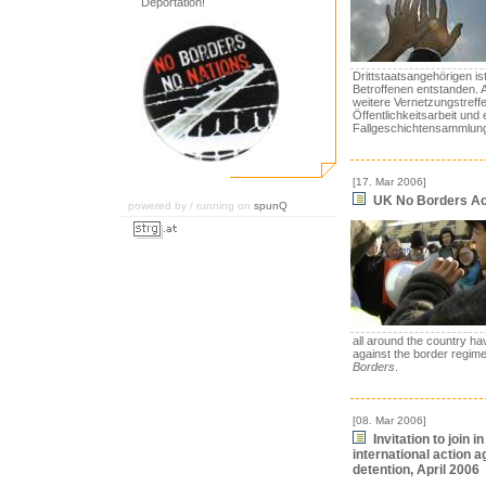
Deportation!
Drittstaatsangehörigen i
Betroffenen entstanden. Al
weitere Vernetzungstreffe
Öffentlichkeitsarbeit und 
Fallgeschichtensammlun
[17. Mar 2006]
UK No Borders Act
powered by / running on
spunQ
all around the country ha
against the border regim
Borders
.
[08. Mar 2006]
Invitation to join in
international action 
detention, April 2006