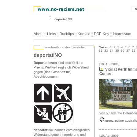
r
deportatiNO
About
::
Links
::
Buchtips
::
Kontakt
::
PGP-Key
::
Impressum
beschreibung des bereichs
Seiten:
1
2
3
4
5
6
7
32
33
34
35
36
37
38
deportatiNO
Deportationen
sind eine tödliche
[19. Apr 2006]
Praxis. Weltweit regt sich Widerstand
Vigil at Perth Imm
gegen (das Geschäft mit)
Centre
Abschiebungen.
vigil outside the Detentio
grenzregime australi
deportatiNO
handelt vom alltäglichen
Widerstand gegen Internierung und
[15. Apr 2006]