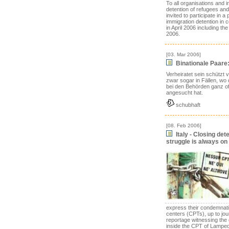
To all organisations and 
detention of refugees and
invited to participate in a
immigration detention in 
in April 2006 including th
2006.
[03. Mar 2006]
Binationale Paare:
Verheiratet sein schützt 
zwar sogar in Fällen, wo 
bei den Behörden ganz off
angesucht hat.
schubhaft
[08. Feb 2006]
Italy - Closing det
struggle is always on
express their condemnati
centers (CPTs), up to jour
reportage witnessing the 
inside the CPT of Lamped