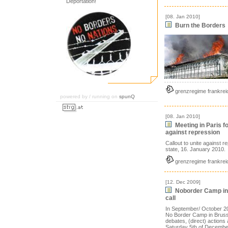
Deportation!
[08. Jan 2010]
Burn the Borders
grenzregime frankrei
powered by / running on
spunQ
[08. Jan 2010]
Meeting in Paris fo
against repression
Callout to unite against r
state, 16. January 2010.
grenzregime frankrei
[12. Dec 2009]
Noborder Camp in 
call
In September/ October 2
No Border Camp in Bruss
debates, (direct) actions
Saturday 5th of December