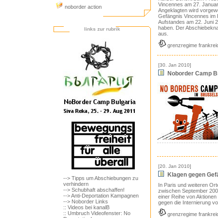
Vincennes am 27. Janua
noborder action
Angeklagten wird vorgew
Gefängnis Vincennes im
Aufstandes am 22. Juni 
haben. Der Abschiebeknas
links zur rubrik
aus.
grenzregime frankrei
[30. Jan 2010]
Noborder Camp Br
[20. Jan 2010]
Klagen gegen Gef
--> Tipps um Abschiebungen zu
verhindern
In Paris und weiteren Or
--> Schubhaft abschaffen!
zwischen September 200
--> Anti-Deportation Kampagnen
einer Reihe von Aktione
--> Noborder Links
gegen die Internierung v
:: Videos bei kanalB
:: Umbruch Videofenster: No
grenzregime frankrei