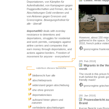
Calais: What happ
Deportationen, von Kämpfen für
Aufenthaltstitel, von Kampagnen gegen
Fluggesellschaften und Firmen, die mit
Abschiebungen Geld verdienen und
von Aktionen gegen Grenzen und
Grenzregime.
Bewegungsfreiheit für
alle - überall!
deportatiNO
deals with everday
resistance to detentions and
However, about 150 migra
deportations, struggles for residental
gathered in the space. O
and work permits, campaigns against
2010, french police violen
airline carriers and companies that
earn money through deportations, and
grenzregime frankrei
actions against borders.
Freedom of
movement for anyone - everywhere!
[05. Feb 2010]
Migrants in the Ve
rubriken dieses bereichs
revolt
The revolt in this prison 
bleiberecht fuer alle
truth behind the greek g
friendly mask!
abschiebepraxis
widerstand gegen abschiebung
grenzregime grieche
ehe ohne grenzen
deportationclass
[30. Jan 2010]
Prozessbericht z
aufstand hinter gittern und
zaeunen
Brand
verhinderte abschiebungen
Kurzer Bericht zum Proz