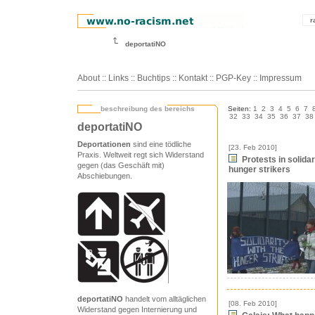
r
deportatiNO
About
::
Links
::
Buchtips
::
Kontakt
::
PGP-Key
::
Impressum
beschreibung des bereichs
Seiten:
1
2
3
4
5
6
7
32
33
34
35
36
37
38
deportatiNO
Deportationen
sind eine tödliche
[23. Feb 2010]
Praxis. Weltweit regt sich Widerstand
Protests in solidar
gegen (das Geschäft mit)
hunger strikers
Abschiebungen.
deportatiNO
handelt vom alltäglichen
[08. Feb 2010]
Widerstand gegen Internierung und