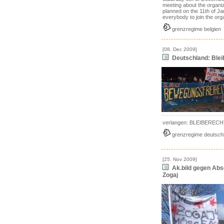
meeting about the organiz
planned on the 11th of Ja
everybody to join the org
grenzregime belgien
[08. Dec 2009]
Deutschland: Bleib
verlangen: BLEIBERECH
grenzregime deutsch
[25. Nov 2009]
Ak.bild gegen Abs
Zogaj