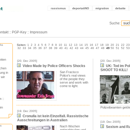
rassismus
deportatiNO
migration
debatte
Suche:
ntakt
::
PGP-Key
::
Impressum
chs
Seiten:
1
2
3
4
5
6
7
8
9
10
11
12
13
14
15
16
17
18
19
20
21
22
23
32
33
34
35
36
37
38
39
40
41
42
43
44
45
46
47
48
49
50
51
52
53
eiten
[20. Dec 2005]
[20. Dec 2005]
Video Made by Police Officers Shocks
UK: Tod im Po
schen
SHOOT TO KILL!
San Fracisco
ung in
Police's real views
 wir
of the people they
serve and work with
come to light.
im
::
 im
Polizeibeamten getöt
[19. Dec 2005]
Cronulla ist kein Einzelfall. Rassistische
Ausschreitungen in Australien
[19. Dec 2005]
hs
Nach Wochen
Sexism and Ra
antiarabischer und