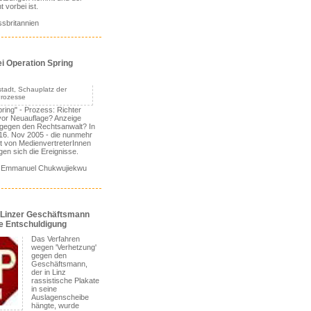
 vorbei ist.
sbritannien
i Operation Spring
pring" - Prozess: Richter
or Neuauflage? Anzeige
gegen den Rechtsanwalt? In
16. Nov 2005 - die nunmehr
t von MedienvertreterInnen
gen sich die Ereignisse.
g: Emmanuel Chukwujiekwu
 Linzer Geschäftsmann
ne Entschuldigung
Das Verfahren
wegen 'Verhetzung'
gegen den
Geschäftsmann,
der in Linz
rassistische Plakate
in seine
Auslagenscheibe
hängte, wurde