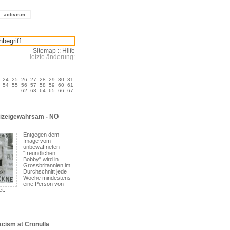
activism
Sitemap
::
Hilfe
letzte änderung:
24
25
26
27
28
29
30
31
54
55
56
57
58
59
60
61
62
63
64
65
66
67
lizeigewahrsam - NO
Entgegen dem
Image vom
unbewaffneten
"freundlichen
Bobby" wird in
Grossbritannien im
Durchschnitt jede
Woche mindestens
eine Person von
et.
cism at Cronulla