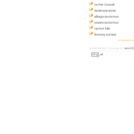
rechte Gewalt
dealerparanoia
alltagsrassismus
staatsrassismus
racism kills
festung europa
powered by / running on
spunQ