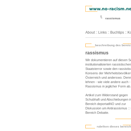
rassismus
About
::
Links
::
Buchtips
::
Ko
beschreibung des berei
rassismus
Wir dokumentieren auf diesen S
institutionalisierten rassistischen
Staatsterror sowie den rassisti
Konsens der Mehrheitsbevölker
Österreich und anderswo. Denn
lehnen - wie viele andere auch -
Rassismus in jeglicher Form ab.
Artikel zum Widerstand gegen
Schubhaft und Abschiebungen 
Bereich deportatiNO
und zur
Diskussion um Antirassismus
::
Bereich Debatte
.
rubriken dieses bereic