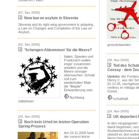
Juridicum / Wien
[07. Dec 2005]
New law on asylum in Slovenia
Slovenia and its right wing government is adopting
a Law on Changes and Completion of the Law on
Asylum.
[02. Dec 2005]
grossbritannien
'Schengen-Abkommen' für die Meere?
Italien, Spanien und
Frankreich wollen
[28. Nov 2005]
enger zusammen-
Tod des Schub
arbeiten und die
Ceesay - dem Zeu
Meere strenger
überwachen. Schuld
Update:
der Forderu
soll zum
Henry C. aus der Sc
wiederholten Male
01.12.05, nachgekomm
die "illegale"
verliess er mittags 
Einwanderung sein.
Gürtel.
fluchtweg
schubhaft
mittelmeer
[24. Nov 2005]
UK deportiert F
[24. Nov 2005]
Noch kein Urteil im letzten Operation
In den vergangenen 
Spring-Prozess
damit begonnen, vers
AsylwerberInnen in 
Am 24.11.2005 fand
obwohl es dort weite
der vorerst letzte
Menschenrechtsverl