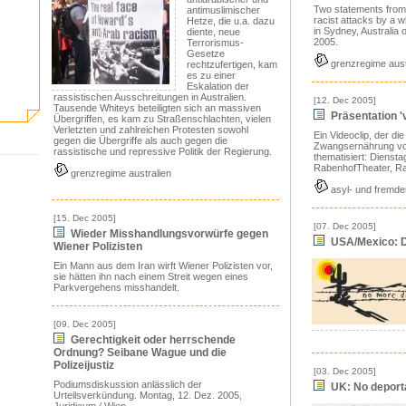
Two statements from 
antimuslimischer
racist attacks by a 
Hetze, die u.a. dazu
in Sydney, Australia
diente, neue
2005.
Terrorismus-
Gesetze
grenzregime aust
rechtzufertigen, kam
es zu einer
Eskalation der
rassistischen Ausschreitungen in Australien.
[12. Dec 2005]
Tausende Whiteys beteiligten sich an massiven
Präsentation 'v
Übergriffen, es kam zu Straßenschlachten, vielen
Verletzten und zahlreichen Protesten sowohl
Ein Videoclip, der di
gegen die Übergriffe als auch gegen die
Zwangsernährung vo
rassistische und repressive Politik der Regierung.
thematisiert: Diensta
RabenhofTheater, R
grenzregime australien
asyl- und fremde
[15. Dec 2005]
[07. Dec 2005]
Wieder Misshandlungsvorwürfe gegen
USA/Mexico: D
Wiener Polizisten
Ein Mann aus dem Iran wirft Wiener Polizisten vor,
sie hätten ihn nach einem Streit wegen eines
Parkvergehens misshandelt.
[09. Dec 2005]
Gerechtigkeit oder herrschende
Ordnung? Seibane Wague und die
Polizeijustiz
[03. Dec 2005]
Podiumsdiskussion anlässlich der
UK: No deporta
Urteilsverkündung. Montag, 12. Dez. 2005,