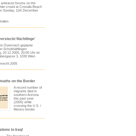
antiracist forums on the
white crowd at Cronulla Beach
 on Sunday, 11th December
ralien
ersteckt flüchtlinge'
e in Österreich geplante
n Schubhäftlingen
g, 20.12.2005, 20:00 Uhr im
abengasse 3, 1030 Wien
nrecht 2005
eaths on the Border
A record number of
migrants died in
southern Arizona
this past year
(2005) while
crossing the U.S. /
Mexico border.
tions to Iraq!