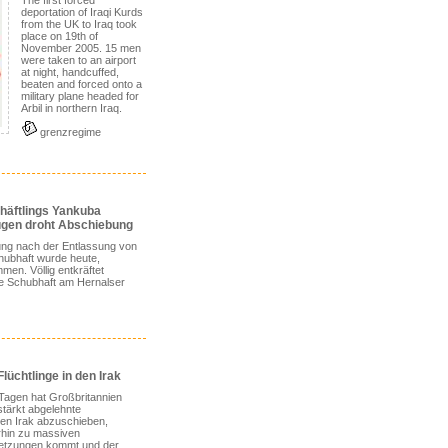
The first forced
deportation of Iraqi Kurds
from the UK to Iraq took
place on 19th of
November 2005. 15 men
were taken to an airport
at night, handcuffed,
beaten and forced onto a
military plane headed for
Arbil in northern Iraq.
grenzregime
häftlings Yankuba
gen droht Abschiebung
ng nach der Entlassung von
hubhaft wurde heute,
en. Völlig entkräftet
die Schubhaft am Hernalser
lüchtlinge in den Irak
Tagen hat Großbritannien
tärkt abgelehnte
den Irak abzuschieben,
rhin zu massiven
etzungen kommt und der