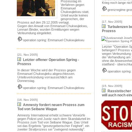
Prozesstag im
Krieg noch lange nicht
Verfahren gegen
Emmanuel
grenzregime gros
Chukwujiekwu statt.
Urteil wurde keines
gesprochen, der
[17. Nov 2005]
Prozess auf den 29.12.2005 vertagt.
Gegen den Anwalt von Emmanuel Chukwujiekwu,
Turbulenzen be
Lennart Binder, wurden Ermittlungen wegen
Prozess
Verleumdung eingeleitet.
operation spring: Emmanuel Chukwujiekwu
Letzter "Operation S
befangen? Prozess v
wegen Verleumdung 
[21. Nov 2005]
der Verhandlung am 
Letzter offener Operation Spring -
ohne die Anwesenhei
Prozess
stattfand - überschlu
In dieser Woche wird der Prozess gegen
operation sprin
Emmanuel Chukwujieku abgeschlossen.
Urteilsverkündung vorraussichtlich am
Donnerstag.
[15. Nov 2005]
operation spring: Emmanuel Chukwujiekwu
Rassistischer
will auch noch ei
[16. Nov 2005]
Amnesty fordert neuen Prozess zum
Tod von Seibane Wague
Amnesty International erhebt schwere Vorwürfe
gegen Polizei und Justiz nach dem Skandalurteil im
Prozess zum Tod von Seibane Wague. Das Urteil
sei das Ergebnis "gesetzgeberischer Feigheit", ein
zweiter Strafprozess sei "zwingend notwendig".