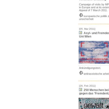
Campaign of visits by MPs
in Europe and at its exte
Appeal of 7 March 2011.
europaeische politik 
unsicherheit
[05. Mar 2011]
Asyl- und Fremde
Uni Wien
Ankündigungstext.
antirassistische arbei
[26. Feb 2011]
250 Menschen bei
gegen das 'FremdenUn