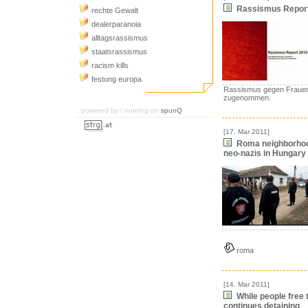
Rassismus Report
rechte Gewalt
dealerparanoia
alltagsrassismus
staatsrassismus
racism kills
festung europa
Rassismus gegen Frauen 
zugenommen.
powered by / running on
spunQ
[17. Mar 2011]
Roma neighborhood
neo-nazis in Hungary
roma
[14. Mar 2011]
While people free
continues detaining