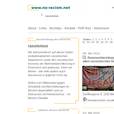
r
rassismus
About
::
Links
::
Buchtips
::
Kontakt
::
PGP-Key
::
Impressum
beschreibung des bereichs
Seiten:
1
2
3
4
5
6
7
32
33
34
35
36
37
38
rassismus
Wir dokumentieren auf diesen Seiten
[30. Mar 2011]
institutionalisierten rassistischen
Demovorbereitungs
Staatsterror sowie den rassistischen
allen rassistischen G
Konsens der Mehrheitsbevölkerung in
Österreich und anderswo. Denn wir
lehnen - wie viele andere auch -
Rassismus in jeglicher Form ab.
Artikel zum Widerstand gegen
Schubhaft und Abschiebungen im
::
Bereich deportatiNO
und zur
Diskussion um Antirassismus
:: im
Zwölfergasse 9, 1150 Wi
Bereich Debatte
.
fremdenrechts novell
rubriken dieses bereichs
[21. Mar 2011]