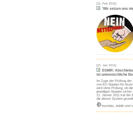
[11. Feb 2011]
'Wir setzen uns ni
[21. Jan 2011]
EGMR: Abschiebun
ist unmenschliche B
Im Zuge der Prüfung der 
von EU-Staaten für Asylv
wird ohne Prüfung, ob d
jeweiligen Staaten siche
21. Jänner 2011 traf de
die dieses System grundle
eurodac, dublin und si