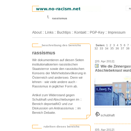
r
rassismus
About
::
Links
::
Buchtips
::
Kontakt
::
PGP-Key
::
Impressum
beschreibung des bereichs
Seiten:
1
2
3
4
5
6
7
32
33
34
35
36
37
38
rassismus
Wir dokumentieren auf diesen Seiten
[20. Apr 2012]
institutionalisierten rassistischen
Wie die Zinnergas
Staatsterror sowie den rassistischen
Abschiebeknast wur
Konsens der Mehrheitsbevölkerung in
Österreich und anderswo. Denn wir
lehnen - wie viele andere auch -
Rassismus in jeglicher Form ab.
Artikel zum Widerstand gegen
Schubhaft und Abschiebungen im
::
Bereich deportatiNO
und zur
Diskussion um Antirassismus
:: im
Bereich Debatte
.
schubhaft
rubriken dieses bereichs
[05. Apr 2012]