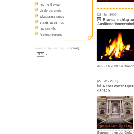
rechte Gewalt
dealerparanoia
[28. Jun 2000]
alltagsrassismus
Brandanschlag au
staatsrassismus
AusländerInnenwohn
racism kills
festung europa
powered by / running on
spunQ
den 27.6.2000 ein Brand
[27. May 2000]
Rebel Voice: Opera
danach
BetreuerInnen der Gefa