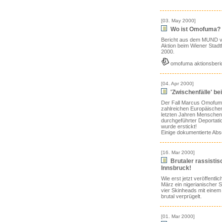
[03. May 2000]
Wo ist Omofuma?
Bericht aus dem MUND vo
Aktion beim Wiener Stadt
2000.
omofuma aktionsberi
[04. Apr 2000]
'Zwischenfälle' b
Der Fall Marcus Omofuma i
zahlreichen Europäischen
letzten Jahren Mensche
durchgeführter Deportati
wurde erstickt!
Einige dokumentierte Abs
[16. Mar 2000]
Brutaler rassistisc
Innsbruck!
Wie erst jetzt veröffentli
März ein nigerianischer 
vier Skinheads mit einem
brutal verprügelt.
[01. Mar 2000]