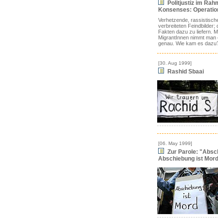
Politjustiz im Rah
Konsenses: Operation
Verhetzende, rassistische
verbreiteten Feindbilder; 
Fakten dazu zu liefern. 
MigrantInnen nimmt man 
genau. Wie kam es dazu
[30. Aug 1999]
Rashid Sbaai
[06. May 1999]
Zur Parole: "Absch
Abschiebung ist Mor