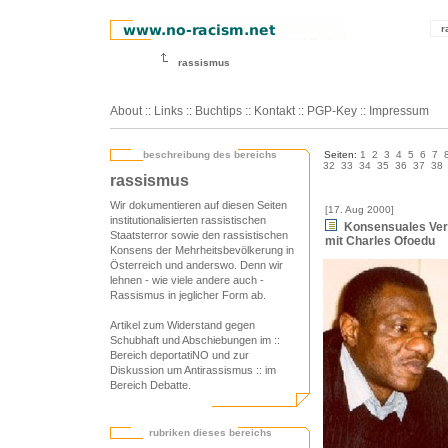
r
rassismus
About
::
Links
::
Buchtips
::
Kontakt
::
PGP-Key
::
Impressum
beschreibung des bereichs
Seiten:
1
2
3
4
5
6
7
32
33
34
35
36
37
38
rassismus
Wir dokumentieren auf diesen Seiten
[17. Aug 2000]
institutionalisierten rassistischen
Konsensuales Verha
Staatsterror sowie den rassistischen
mit Charles Ofoedu
Konsens der Mehrheitsbevölkerung in
Österreich und anderswo. Denn wir
lehnen - wie viele andere auch -
Rassismus in jeglicher Form ab.
Artikel zum Widerstand gegen
Schubhaft und Abschiebungen im
::
Bereich deportatiNO
und zur
Diskussion um Antirassismus
:: im
Bereich Debatte
.
rubriken dieses bereichs